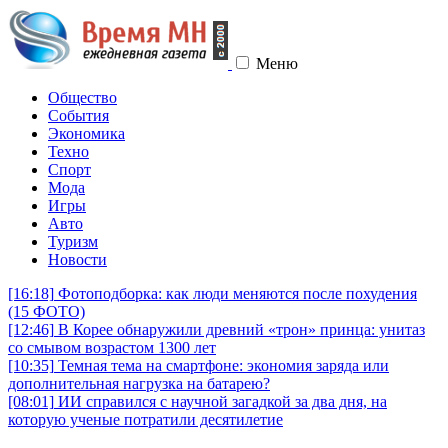
Меню
Общество
События
Экономика
Техно
Спорт
Мода
Игры
Авто
Туризм
Новости
[16:18]
Фотоподборка: как люди меняются после похудения
(15 ФОТО)
[12:46]
В Корее обнаружили древний «трон» принца: унитаз
со смывом возрастом 1300 лет
[10:35]
Темная тема на смартфоне: экономия заряда или
дополнительная нагрузка на батарею?
[08:01]
ИИ справился с научной загадкой за два дня, на
которую ученые потратили десятилетие