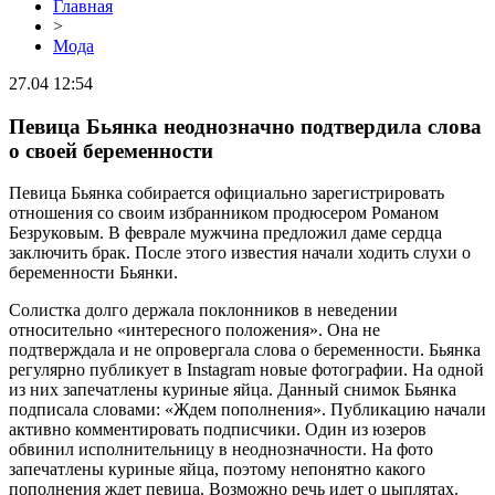
Главная
>
Мода
27.04 12:54
Певица Бьянка неоднозначно подтвердила слова
о своей беременности
Певица Бьянка собирается официально зарегистрировать
отношения со своим избранником продюсером Романом
Безруковым. В феврале мужчина предложил даме сердца
заключить брак. После этого известия начали ходить слухи о
беременности Бьянки.
Солистка долго держала поклонников в неведении
относительно «интересного положения». Она не
подтверждала и не опровергала слова о беременности. Бьянка
регулярно публикует в Instagram новые фотографии. На одной
из них запечатлены куриные яйца. Данный снимок Бьянка
подписала словами: «Ждем пополнения». Публикацию начали
активно комментировать подписчики. Один из юзеров
обвинил исполнительницу в неоднозначности. На фото
запечатлены куриные яйца, поэтому непонятно какого
пополнения ждет певица. Возможно речь идет о цыплятах.