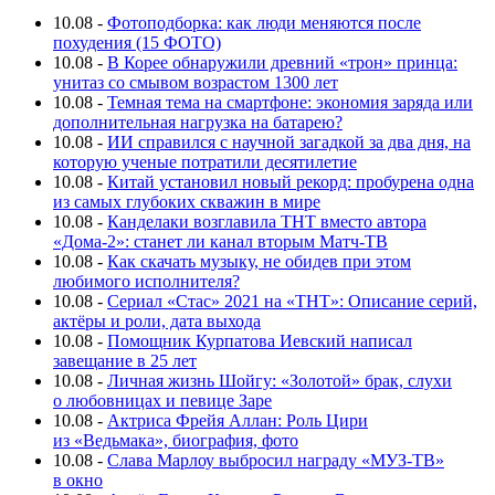
10.08
-
Фотоподборка: как люди меняются после
похудения (15 ФОТО)
10.08
-
В Корее обнаружили древний «трон» принца:
унитаз со смывом возрастом 1300 лет
10.08
-
Темная тема на смартфоне: экономия заряда или
дополнительная нагрузка на батарею?
10.08
-
ИИ справился с научной загадкой за два дня, на
которую ученые потратили десятилетие
10.08
-
Китай установил новый рекорд: пробурена одна
из самых глубоких скважин в мире
10.08
-
Канделаки возглавила ТНТ вместо автора
«Дома-2»: станет ли канал вторым Матч-ТВ
10.08
-
Как скачать музыку, не обидев при этом
любимого исполнителя?
10.08
-
Сериал «Стас» 2021 на «ТНТ»: Описание серий,
актёры и роли, дата выхода
10.08
-
Помощник Курпатова Иевский написал
завещание в 25 лет
10.08
-
Личная жизнь Шойгу: «Золотой» брак, слухи
о любовницах и певице Заре
10.08
-
Актриса Фрейя Аллан: Роль Цири
из «Ведьмака», биография, фото
10.08
-
Слава Марлоу выбросил награду «МУЗ-ТВ»
в окно