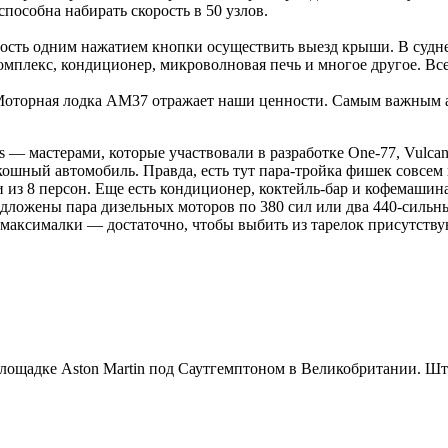
особна набирать скорость в 50 узлов.
сть одним нажатием кнопки осуществить выезд крыши. В судне сд
комплекс, кондиционер, микроволновая печь и многое другое. Вс
Моторная лодка AM37 отражает наши ценности. Самым важным ат
chts — мастерами, которые участвовали в разработке One-77, Vulc
скошный автомобиль. Правда, есть тут пара-тройка фишек совсем
 из 8 персон. Еще есть кондиционер, коктейль-бар и кофемашин
дложены пара дизельных моторов по 380 сил или два 440-сильны
ч максималки — достаточно, чтобы выбить из тарелок присутств
лощадке Aston Martin под Саутгемптоном в Великобритании. Штаб