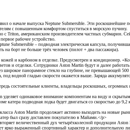
аявил о начале выпуска Neptune Submersible. Эти роскошнейшие 
ателям с повышенным комфортом спуститься в морскую пучину.
но с Triton, американским производителем частных субмарин. С
первое рабочее устройство.
une Submersible – подводная электрическая капсула, получивша
ть на борт не больше трёх человек (пилот + два пассажира).
 с кожей и карбоном в отделке. Предусмотрен и кондиционер. «Ко
ветов и отделки. Сотрудники Aston Martin будут и далее работа
з широкое панорамное стекло на глубине, не превышающей 500 м
ра, под водной гладью скорости окажется выше. Заряда аккумуля
ередь состоятельные клиенты, владельцы роскошных, огромных я
n уделяет одинаковое внимание компонентам на виду и скрытым 
ме катера подводная лодка будет двигаться со скоростью до 9,2 
асса Aston Martin продолжает активно выходить на новые рынк
катер был сразу доставлен покупателю в Майами.</p>
торяет величественный дух четырёхколесной продукции Aston M
еет ярко выраженный спортивный характер и дополнительную ли