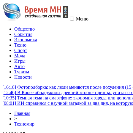
Меню
Общество
События
Экономика
Техно
Спорт
Мода
Игры
Авто
Туризм
Новости
[16:18]
Фотоподборка: как люди меняются после похудения (1
[12:46]
В Корее обнаружили древний «трон» принца: унитаз со 
[10:35]
Темная тема на смартфоне: экономия заряда или дополни
[08:01]
ИИ справился с научной загадкой за два дня, на котору
Главная
>
Техномир