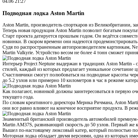
04.06 21:27
Подводная лодка Aston Martin
Aston Martin, производитель спорткаров из Великобритании, з
Теперь новая продукция Aston Martin позволит богатым покуп
Старт проекта датируется прошлым годом. Он ведётся совмест
новинки. В скором времени они надеются продемонстрировать 
Судя по распространенным автопроизводителем картинкам, Nept
Martin Valkyrie. Устройство весом не более 4 тонн сможет приня
Интерьер Project Neptune выдержан в традициях Aston Martin -
стилей, каждый из которых предлагает уникальное сочетание ц
Счастливчики смогут полюбоваться на подводные красоты чере
до 5.2 узлов или примерно 10 километров в час в режиме кате
Как полагают, новинкой должны заинтересоваться в первую оч
текущего года.
По словам креативного директора Мерика Ричмана, Aston Marti
они все равно влияют на конечное восприятие продукта. В режи
Знаменитый британский производитель автомобилей премиум-кл
Martin AM37S, развивающий скорость до 50 узлов. Первый же 
Вышел по-настоящему люксовый катер, который полностью пов
Моторная лодка обладает двумя версиями, одна из которых им