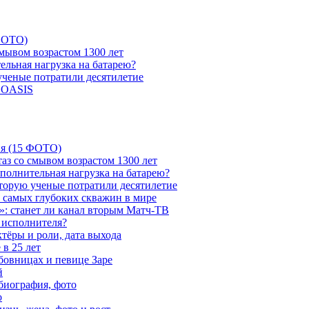
 ФОТО)
мывом возрастом 1300 лет
ельная нагрузка на батарею?
 ученые потратили десятилетие
и OASIS
ия (15 ФОТО)
аз со смывом возрастом 1300 лет
ополнительная нагрузка на батарею?
которую ученые потратили десятилетие
з самых глубоких скважин в мире
»: станет ли канал вторым Матч-ТВ
 исполнителя?
тёры и роли, дата выхода
в 25 лет
бовницах и певице Заре
й
биография, фото
о