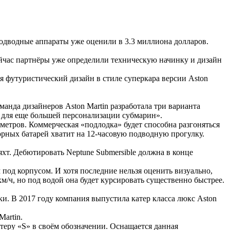
подводные аппараты уже оценили в 3.3 миллиона долларов.
ейчас партнёры уже определили техническую начинку и дизайн
я футуристический дизайн в стиле суперкара версии Aston
манда дизайнеров Aston Martin разработала три варианта
ть для еще большей персонализации субмарин».
етров. Коммерческая «подлодка» будет способна разгоняться
торных батарей хватит на 12-часовую подводную прогулку.
хт. Дебютировать Neptune Submersible должна в конце
под корпусом. И хотя последние нельзя оценить визуально,
км/ч, но под водой она будет курсировать существенно быстрее.
и. В 2017 году компания выпустила катер класса люкс Aston
artin.
теру «S» в своём обозначении. Оснащается данная