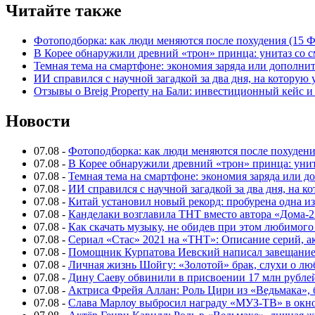
Читайте также
Фотоподборка: как люди меняются после похудения (15
В Корее обнаружили древний «трон» принца: унитаз со с
Темная тема на смартфоне: экономия заряда или дополнит
ИИ справился с научной загадкой за два дня, на которую
Отзывы о Breig Property на Бали: инвестиционный кейс 
Новости
07.08
-
Фотоподборка: как люди меняются после похуден
07.08
-
В Корее обнаружили древний «трон» принца: унит
07.08
-
Темная тема на смартфоне: экономия заряда или д
07.08
-
ИИ справился с научной загадкой за два дня, на 
07.08
-
Китай установил новый рекорд: пробурена одна и
07.08
-
Канделаки возглавила ТНТ вместо автора «Дома-2
07.08
-
Как скачать музыку, не обидев при этом любимого
07.08
-
Сериал «Стас» 2021 на «ТНТ»: Описание серий, ак
07.08
-
Помощник Курпатова Иевский написал завещание 
07.08
-
Личная жизнь Шойгу: «Золотой» брак, слухи о лю
07.08
-
Дину Саеву обвинили в присвоении 17 млн рубле
07.08
-
Актриса Фрейя Аллан: Роль Цири из «Ведьмака», 
07.08
-
Слава Марлоу выбросил награду «МУЗ-ТВ» в окн