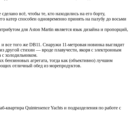
елано всё, чтобы те, кто находились на его борту,
его катер способен одновременно принять на палубу до восьми
рибутом для Aston Martin является язык дизайна и пропорций,
an и все того же DB11. Снаружи 11-метровая новинка выглядит
 из другой стихии — вроде плавучести, якоря с электронным
а с холодильником.
х бензиновых агрегата, тогда как (объективно) лучшим
ующих отличный обед из морепродуктов.
-квартира Quintessence Yachts и подразделения по работе с