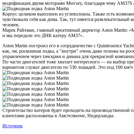
модификация двумя моторами Mercury, благодаря чему AM37S сп
Корпус целиком выполнен из углеволокна. Также есть возможно
чувствовали себя как дома. Так, тут имеется развлекательный 
человек.
Марек Райхман, главный креативный директор Aston Martin: «
и мы передали это ДНК катеру AM37».
Aston Martin построил его в сотрудничестве с Quintessence Ya
как, эм, роскошная лодка, а "внутри" очень даже похожа на ро
управлением через тачскрин и дивана для прекрасной компании
По части двигателей тоже хватает интересного — на выбор пре
вариантом служат двигатели по 530 лошадей. Это под 100 км/
Строительство катеров будет проходить на производственной п
клиентами расположены в Амстелвеене, Нидерланды.
Источник