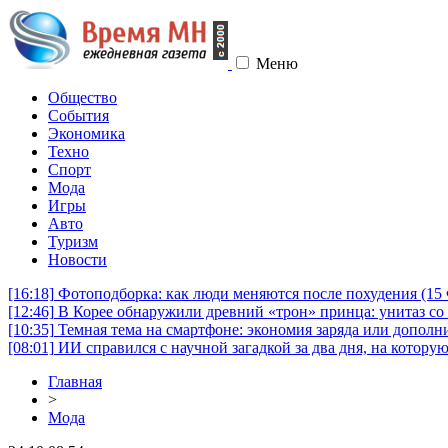
Меню
Общество
События
Экономика
Техно
Спорт
Мода
Игры
Авто
Туризм
Новости
[16:18]
Фотоподборка: как люди меняются после похудения (1
[12:46]
В Корее обнаружили древний «трон» принца: унитаз со 
[10:35]
Темная тема на смартфоне: экономия заряда или дополни
[08:01]
ИИ справился с научной загадкой за два дня, на котору
Главная
>
Мода