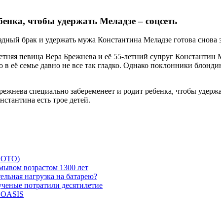
бенка, чтобы удержать Меладзе – соцсеть
здный брак и удержать мужа Константина Меладзе готова снова 
тняя певица Вера Брежнева и её 55-летний супруг Константин Ме
о в её семье давно не все так гладко. Однако поклонники блонди
о Брежнева специально забеременеет и родит ребенка, чтобы уде
стантина есть трое детей.
 ФОТО)
мывом возрастом 1300 лет
ельная нагрузка на батарею?
 ученые потратили десятилетие
и OASIS