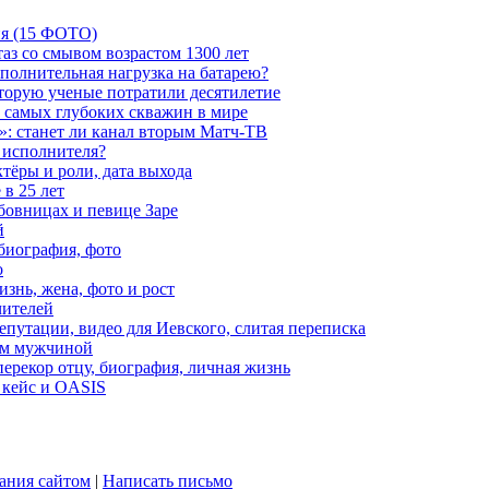
ия (15 ФОТО)
аз со смывом возрастом 1300 лет
ополнительная нагрузка на батарею?
которую ученые потратили десятилетие
з самых глубоких скважин в мире
»: станет ли канал вторым Матч-ТВ
 исполнителя?
тёры и роли, дата выхода
в 25 лет
бовницах и певице Заре
й
биография, фото
о
знь, жена, фото и рост
чителей
путации, видео для Иевского, слитая переписка
ым мужчиной
ерекор отцу, биография, личная жизнь
 кейс и OASIS
ания сайтом
|
Написать письмо