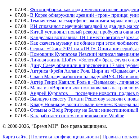
07.08
-
Фотоподборка: как люди меняются после похуден
07.08
-
В Корее обнаружили древний «трон» принца: унит
07.08
-
Темная тема на смартфоне: экономия заряда или д
07.08
-
ИИ справился с научной загадкой за два дня, на 
07.08
-
Китай установил новый рекорд: пробурена одна и
07.08
-
Канделаки возглавила ТНТ вместо автора «Дома-2
07.08
-
Как скачать музыку, не обидев при этом любимого
07.08
-
Сериал «Стас» 2021 на «ТНТ»: Описание серий, ак
07.08
-
Помощник Курпатова Иевский написал завещание 
07.08
-
Личная жизнь Шойгу: «Золотой» брак, слухи о лю
07.08
-
Дину Саеву обвинили в присвоении 17 млн рубле
07.08
-
Актриса Фрейя Аллан: Роль Цири из «Ведьмака», 
07.08
-
Слава Марлоу выбросил награду «МУЗ-ТВ» в окн
07.08
-
Актёр Генри Кавилл: Роль в «Ведьмаке», личная жи
07.08
-
Маша из «Ворониных» пожаловалась на травлю у
07.08
-
Андрей Курпатов — последние новости: подрыв ре
07.08
-
Бывшую невесту Тимати Решетову засняли с нов
07.08
-
Клару Новикову воспитывали ремнём: Карьера нап
07.08
-
Отзывы о Breig Property на Бали: инвестиционный
07.08
-
Как работает система в приложении Winline
© 2000-2026, "Время МН". Все права защищены.
Карта сайта
|
Политика конфиденциальности
|
Правила пользов