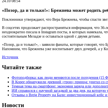
24.10 08:54
«Позор, да и только!»: Брежнева может родить ре
Поклонники утверждают, что Вера Брежнева, чтобы спасти зве
В соцсетях продолжает распространяться информация, что 36-ле
неоднократно писала в Instagram посты, в которых намекала, чт
состоятельным Меладзе и оставаться одной с двумя детьми.
«Позор, да и только!», - заявили фанаты, которые говорят, чт
Напомним, что Брежнева уже воспитывает двух дочерей, а у Кон
Источник
Читайте также
Фотоподборка: как люди меняются после похудения (15
В Корее обнаружили древний «трон» принца: унитаз со с
Темная тема на смартфоне: экономия заряда или дополнит
ИИ справился с научной загадкой за два дня, на которую
Отзывы о Breig Property на Бали: инвестиционный кейс 
Новости