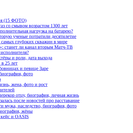
ия (15 ФОТО)
аз со смывом возрастом 1300 лет
ополнительная нагрузка на батарею?
которую ученые потратили десятилетие
з самых глубоких скважин в мире
»: станет ли канал вторым Матч-ТВ
 исполнителя?
тёры и роли, дата выхода
в 25 лет
бовницах и певице Заре
биография, фото
о
знь, жена, фото и рост
чителей
ерекор отцу, биография, личная жизнь
алась после новостей про расставание
ти мужа, наследство, биография, фото
Биография, жёны
 кейс и OASIS