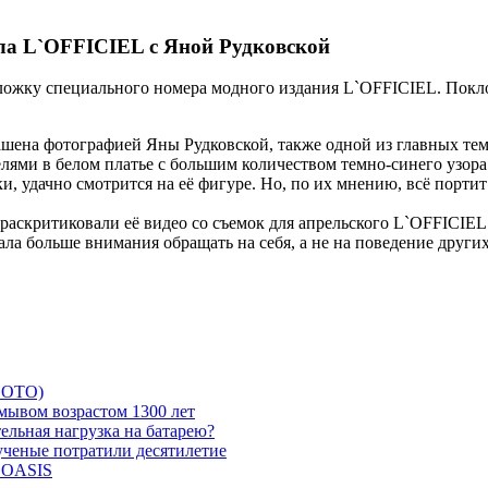
ла L`OFFICIEL с Яной Рудковской
ложку специального номера модного издания L`OFFICIEL. Покло
ашена фотографией Яны Рудковской, также одной из главных тем
лями в белом платье с большим количеством темно-синего узора
ки, удачно смотрится на её фигуре. Но, по их мнению, всё порт
раскритиковали её видео со съемок для апрельского L`OFFICIEL
ала больше внимания обращать на себя, а не на поведение других
 ФОТО)
мывом возрастом 1300 лет
ельная нагрузка на батарею?
 ученые потратили десятилетие
и OASIS