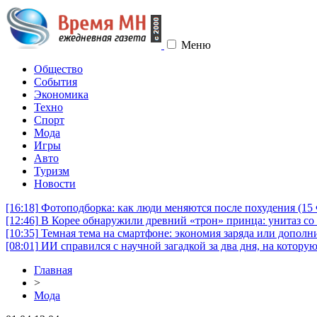
Меню
Общество
События
Экономика
Техно
Спорт
Мода
Игры
Авто
Туризм
Новости
[16:18]
Фотоподборка: как люди меняются после похудения (1
[12:46]
В Корее обнаружили древний «трон» принца: унитаз со 
[10:35]
Темная тема на смартфоне: экономия заряда или дополни
[08:01]
ИИ справился с научной загадкой за два дня, на котору
Главная
>
Мода