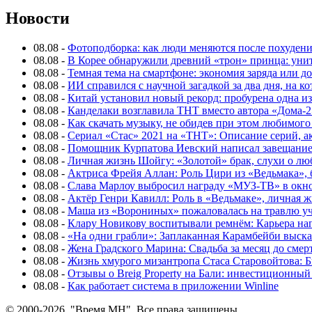
Новости
08.08
-
Фотоподборка: как люди меняются после похуден
08.08
-
В Корее обнаружили древний «трон» принца: унит
08.08
-
Темная тема на смартфоне: экономия заряда или д
08.08
-
ИИ справился с научной загадкой за два дня, на 
08.08
-
Китай установил новый рекорд: пробурена одна и
08.08
-
Канделаки возглавила ТНТ вместо автора «Дома-2
08.08
-
Как скачать музыку, не обидев при этом любимого
08.08
-
Сериал «Стас» 2021 на «ТНТ»: Описание серий, ак
08.08
-
Помощник Курпатова Иевский написал завещание 
08.08
-
Личная жизнь Шойгу: «Золотой» брак, слухи о лю
08.08
-
Актриса Фрейя Аллан: Роль Цири из «Ведьмака», 
08.08
-
Слава Марлоу выбросил награду «МУЗ-ТВ» в окн
08.08
-
Актёр Генри Кавилл: Роль в «Ведьмаке», личная жи
08.08
-
Маша из «Ворониных» пожаловалась на травлю у
08.08
-
Клару Новикову воспитывали ремнём: Карьера нап
08.08
-
«На одни грабли»: Заплаканная Карамбейби высказ
08.08
-
Жена Градского Марина: Свадьба за месяц до смер
08.08
-
Жизнь хмурого мизантропа Стаса Старовойтова: 
08.08
-
Отзывы о Breig Property на Бали: инвестиционный
08.08
-
Как работает система в приложении Winline
© 2000-2026, "Время МН". Все права защищены.