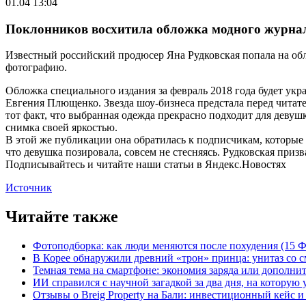
01.04 13:04
Поклонников восхитила обложка модного журна
Известный российский продюсер Яна Рудковская попала на об
фотографию.
Обложка специального издания за февраль 2018 года будет укр
Евгения Плющенко. Звезда шоу-бизнеса предстала перед читате
тот факт, что выбранная одежда прекрасно подходит для девуш
снимка своей яркостью.
В этой же публикации она обратилась к подписчикам, которые 
что девушка позировала, совсем не стесняясь. Рудковская призв
Подписывайтесь и читайте наши статьи в Яндекс.Новостях
Источник
Читайте также
Фотоподборка: как люди меняются после похудения (15
В Корее обнаружили древний «трон» принца: унитаз со с
Темная тема на смартфоне: экономия заряда или дополнит
ИИ справился с научной загадкой за два дня, на которую
Отзывы о Breig Property на Бали: инвестиционный кейс 