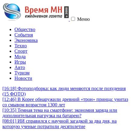
Меню
Общество
События
Экономика
Техно
Спорт
Мода
Игры
Авто
Туризм
Новости
[16:18]
Фотоподборка: как люди меняются после похудения
(15 ФОТО)
[12:46]
В Корее обнаружили древний «трон» принца: унитаз
со смывом возрастом 1300 лет
[10:35]
Темная тема на смартфоне: экономия заряда или
дополнительная нагрузка на батарею?
[08:01]
ИИ справился с научной загадкой за два дня, на
которую ученые потратили десятилетие