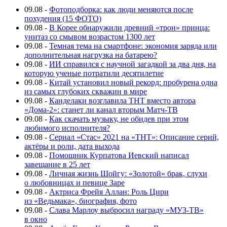
09.08
-
Фотоподборка: как люди меняются после
похудения (15 ФОТО)
09.08
-
В Корее обнаружили древний «трон» принца:
унитаз со смывом возрастом 1300 лет
09.08
-
Темная тема на смартфоне: экономия заряда или
дополнительная нагрузка на батарею?
09.08
-
ИИ справился с научной загадкой за два дня, на
которую ученые потратили десятилетие
09.08
-
Китай установил новый рекорд: пробурена одна
из самых глубоких скважин в мире
09.08
-
Канделаки возглавила ТНТ вместо автора
«Дома-2»: станет ли канал вторым Матч-ТВ
09.08
-
Как скачать музыку, не обидев при этом
любимого исполнителя?
09.08
-
Сериал «Стас» 2021 на «ТНТ»: Описание серий,
актёры и роли, дата выхода
09.08
-
Помощник Курпатова Иевский написал
завещание в 25 лет
09.08
-
Личная жизнь Шойгу: «Золотой» брак, слухи
о любовницах и певице Заре
09.08
-
Актриса Фрейя Аллан: Роль Цири
из «Ведьмака», биография, фото
09.08
-
Слава Марлоу выбросил награду «МУЗ-ТВ»
в окно