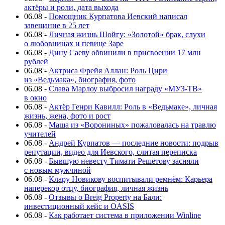
актёры и роли, дата выхода
06.08
-
Помощник Курпатова Иевский написал
завещание в 25 лет
06.08
-
Личная жизнь Шойгу: «Золотой» брак, слухи
о любовницах и певице Заре
06.08
-
Дину Саеву обвинили в присвоении 17 млн
рублей
06.08
-
Актриса Фрейя Аллан: Роль Цири
из «Ведьмака», биография, фото
06.08
-
Слава Марлоу выбросил награду «МУЗ-ТВ»
в окно
06.08
-
Актёр Генри Кавилл: Роль в «Ведьмаке», личная
жизнь, жена, фото и рост
06.08
-
Маша из «Ворониных» пожаловалась на травлю
учителей
06.08
-
Андрей Курпатов — последние новости: подрыв
репутации, видео для Иевского, слитая переписка
06.08
-
Бывшую невесту Тимати Решетову засняли
с новым мужчиной
06.08
-
Клару Новикову воспитывали ремнём: Карьера
наперекор отцу, биография, личная жизнь
06.08
-
Отзывы о Breig Property на Бали:
инвестиционный кейс и OASIS
06.08
-
Как работает система в приложении Winline