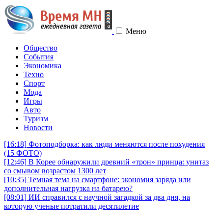
Меню
Общество
События
Экономика
Техно
Спорт
Мода
Игры
Авто
Туризм
Новости
[16:18]
Фотоподборка: как люди меняются после похудения
(15 ФОТО)
[12:46]
В Корее обнаружили древний «трон» принца: унитаз
со смывом возрастом 1300 лет
[10:35]
Темная тема на смартфоне: экономия заряда или
дополнительная нагрузка на батарею?
[08:01]
ИИ справился с научной загадкой за два дня, на
которую ученые потратили десятилетие