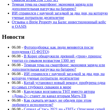
Темная тема на смартфоне: экономия заряда или
дополнительная нагрузка на батарею?
ИИ справился с научной загадкой за два дня, на которую
ученые потратили десятилетие
Отзывы о Breig Property на Бали: инвестиционный кейс
и OASIS
Новости
06.08
-
Фотоподборка: как люди меняются после
похудения (15 ФОТО)
06.08
-
В Корее обнаружили древний «трон» принца:
унитаз со смывом возрастом 1300 лет
06.08
-
Темная тема на смартфоне: экономия заряда или
дополнительная нагрузка на батарею?
06.08
-
ИИ справился с научной загадкой за два дня, на
которую ученые потратили десятилетие
06.08
-
Китай установил новый рекорд: пробурена одна
из самых глубоких скважин в мире
06.08
-
Канделаки возглавила ТНТ вместо автора
«Дома-2»: станет ли канал вторым Матч-ТВ
06.08
-
Как скачать музыку, не обидев при этом
любимого исполнителя?
06.08
-
Сериал «Стас» 2021 на «ТНТ»: Описание серий,