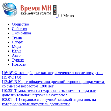
Меню
Общество
События
Экономика
Техно
Спорт
Мода
Игры
Авто
Туризм
Новости
[16:18]
Фотоподборка: как люди меняются после похудения
(15 ФОТО)
[12:46]
В Корее обнаружили древний «трон» принца: унитаз
со смывом возрастом 1300 лет
[10:35]
Темная тема на смартфоне: экономия заряда или
дополнительная нагрузка на батарею?
[08:01]
ИИ справился с научной загадкой за два дня, на
которую ученые потратили десятилетие