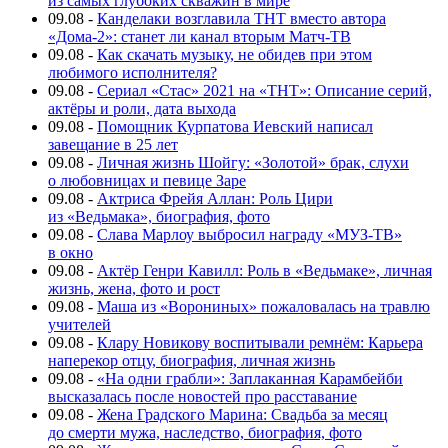
из самых глубоких скважин в мире
09.08
-
Канделаки возглавила ТНТ вместо автора
«Дома-2»: станет ли канал вторым Матч-ТВ
09.08
-
Как скачать музыку, не обидев при этом
любимого исполнителя?
09.08
-
Сериал «Стас» 2021 на «ТНТ»: Описание серий,
актёры и роли, дата выхода
09.08
-
Помощник Курпатова Иевский написал
завещание в 25 лет
09.08
-
Личная жизнь Шойгу: «Золотой» брак, слухи
о любовницах и певице Заре
09.08
-
Актриса Фрейя Аллан: Роль Цири
из «Ведьмака», биография, фото
09.08
-
Слава Марлоу выбросил награду «МУЗ-ТВ»
в окно
09.08
-
Актёр Генри Кавилл: Роль в «Ведьмаке», личная
жизнь, жена, фото и рост
09.08
-
Маша из «Ворониных» пожаловалась на травлю
учителей
09.08
-
Клару Новикову воспитывали ремнём: Карьера
наперекор отцу, биография, личная жизнь
09.08
-
«На одни грабли»: Заплаканная Карамбейби
высказалась после новостей про расставание
09.08
-
Жена Градского Марина: Свадьба за месяц
до смерти мужа, наследство, биография, фото