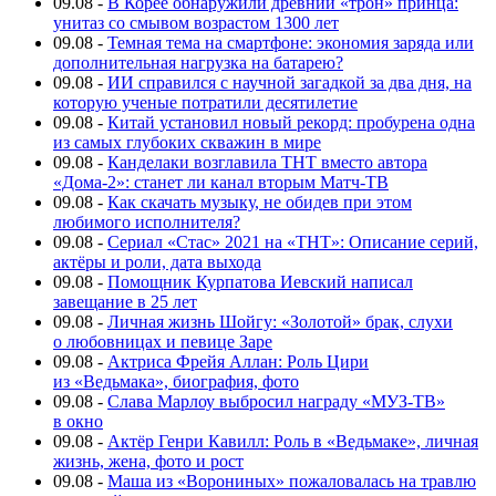
09.08
-
В Корее обнаружили древний «трон» принца:
унитаз со смывом возрастом 1300 лет
09.08
-
Темная тема на смартфоне: экономия заряда или
дополнительная нагрузка на батарею?
09.08
-
ИИ справился с научной загадкой за два дня, на
которую ученые потратили десятилетие
09.08
-
Китай установил новый рекорд: пробурена одна
из самых глубоких скважин в мире
09.08
-
Канделаки возглавила ТНТ вместо автора
«Дома-2»: станет ли канал вторым Матч-ТВ
09.08
-
Как скачать музыку, не обидев при этом
любимого исполнителя?
09.08
-
Сериал «Стас» 2021 на «ТНТ»: Описание серий,
актёры и роли, дата выхода
09.08
-
Помощник Курпатова Иевский написал
завещание в 25 лет
09.08
-
Личная жизнь Шойгу: «Золотой» брак, слухи
о любовницах и певице Заре
09.08
-
Актриса Фрейя Аллан: Роль Цири
из «Ведьмака», биография, фото
09.08
-
Слава Марлоу выбросил награду «МУЗ-ТВ»
в окно
09.08
-
Актёр Генри Кавилл: Роль в «Ведьмаке», личная
жизнь, жена, фото и рост
09.08
-
Маша из «Ворониных» пожаловалась на травлю