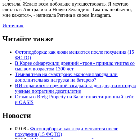
залетала. Желаю всем побольше путешествовать. Я мечтаю
слетать в Австралию и Новую Зеландию. Там так необычно,
мне кажется», - написала Регина в своем Instagram.
Источник
Читайте также
Фотоподборка: как люди меняются после похудения (15
ФОТО)
В Корее обнаружили древний «трон» принца: унитаз со
смывом возрастом 1300 лет
Темная тема на смартфоне: экономия заряда или
дополнительная нагрузка на батарею?
ИИ справился с научной загадкой за два дня, на которую
ученые потратили десятилетие
Отзывы о Breig Property на Бали: инвестиционный кейс
и OASIS
Новости
09.08
-
Фотоподборка: как люди меняются после
похудения (15 ФОТО)