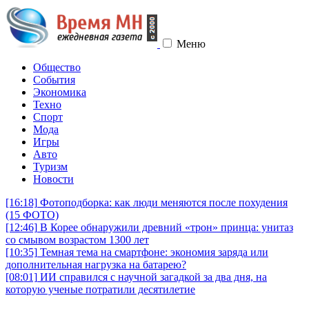
Меню
Общество
События
Экономика
Техно
Спорт
Мода
Игры
Авто
Туризм
Новости
[16:18]
Фотоподборка: как люди меняются после похудения
(15 ФОТО)
[12:46]
В Корее обнаружили древний «трон» принца: унитаз
со смывом возрастом 1300 лет
[10:35]
Темная тема на смартфоне: экономия заряда или
дополнительная нагрузка на батарею?
[08:01]
ИИ справился с научной загадкой за два дня, на
которую ученые потратили десятилетие