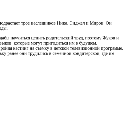
 подрастает трое наследников Ника, Энджел и Мирон. Он
оды.
дабы научиться ценить родительский труд, поэтому Жуков и
авыков, которые могут пригодиться им в будущем.
пройдя кастинг на съемку в детской телевизионной программе.
ьку ранее они трудились в семейной кондитерской, где им