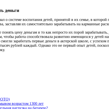
ть деньги
л о системе воспитания детей, принятой в их семье, в которой
ва, заставляя их самостоятельно зарабатывать на карманные расх
онять цену деньгам и то как непросто их порой зарабатывать, 
тем, чтобы работа способствовала развитию имеющихся у детей н
смогли заработать первые деньги в актерской школе, с успехом 
 тысяч рублей каждый. Однако это не первый опыт детей, поскол
ку.
 ФОТО)
мывом возрастом 1300 лет
ельная нагрузка на батарею?