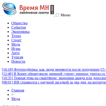
Меню
Общество
События
Экономика
Техно
Спорт
Мода
Игры
Авто
Туризм
Новости
[16:18]
Фотоподборка: как люди меняются после похудения (1
[12:46]
В Корее обнаружили древний «трон» принца: унитаз со 
[10:35]
Темная тема на смартфоне: экономия заряда или дополни
[08:01]
ИИ справился с научной загадкой за два дня, на котору
Главная
>
Мода