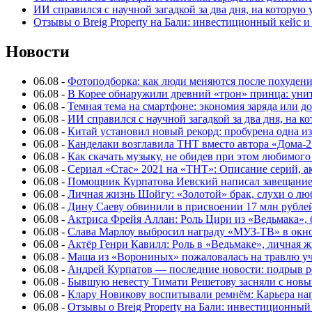
ИИ справился с научной загадкой за два дня, на которую
Отзывы о Breig Property на Бали: инвестиционный кейс 
Новости
06.08
-
Фотоподборка: как люди меняются после похуден
06.08
-
В Корее обнаружили древний «трон» принца: унит
06.08
-
Темная тема на смартфоне: экономия заряда или д
06.08
-
ИИ справился с научной загадкой за два дня, на 
06.08
-
Китай установил новый рекорд: пробурена одна и
06.08
-
Канделаки возглавила ТНТ вместо автора «Дома-2
06.08
-
Как скачать музыку, не обидев при этом любимого
06.08
-
Сериал «Стас» 2021 на «ТНТ»: Описание серий, ак
06.08
-
Помощник Курпатова Иевский написал завещание 
06.08
-
Личная жизнь Шойгу: «Золотой» брак, слухи о лю
06.08
-
Дину Саеву обвинили в присвоении 17 млн рубле
06.08
-
Актриса Фрейя Аллан: Роль Цири из «Ведьмака», 
06.08
-
Слава Марлоу выбросил награду «МУЗ-ТВ» в окн
06.08
-
Актёр Генри Кавилл: Роль в «Ведьмаке», личная жи
06.08
-
Маша из «Ворониных» пожаловалась на травлю у
06.08
-
Андрей Курпатов — последние новости: подрыв ре
06.08
-
Бывшую невесту Тимати Решетову засняли с нов
06.08
-
Клару Новикову воспитывали ремнём: Карьера нап
06.08
-
Отзывы о Breig Property на Бали: инвестиционный