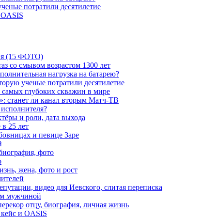
 ученые потратили десятилетие
и OASIS
ия (15 ФОТО)
аз со смывом возрастом 1300 лет
ополнительная нагрузка на батарею?
которую ученые потратили десятилетие
з самых глубоких скважин в мире
»: станет ли канал вторым Матч-ТВ
 исполнителя?
тёры и роли, дата выхода
в 25 лет
бовницах и певице Заре
й
биография, фото
о
знь, жена, фото и рост
чителей
путации, видео для Иевского, слитая переписка
ым мужчиной
ерекор отцу, биография, личная жизнь
 кейс и OASIS