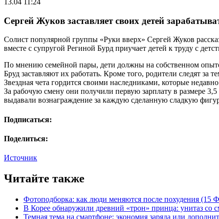
13.04 11:24
Сергей Жуков заставляет своих детей зарабатыва
Солист популярной группы «Руки вверх» Сергей Жуков рассказа
вместе с супругой Региной Бурд приучает детей к труду с детст
По мнению семейной пары, дети должны на собственном опыте п
Бруд заставляют их работать. Кроме того, родители следят за 
Звездная чета гордится своими наследниками, которые недавно 
За рабочую смену они получили первую зарплату в размере 3,5
выдавали вознаграждение за каждую сделанную сладкую фигур
Подписаться:
Поделиться:
Источник
Читайте также
Фотоподборка: как люди меняются после похудения (15
В Корее обнаружили древний «трон» принца: унитаз со с
Темная тема на смартфоне: экономия заряда или дополнит