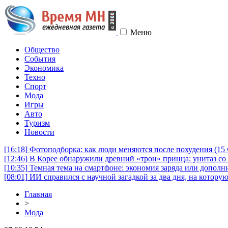
Меню
Общество
События
Экономика
Техно
Спорт
Мода
Игры
Авто
Туризм
Новости
[16:18]
Фотоподборка: как люди меняются после похудения (1
[12:46]
В Корее обнаружили древний «трон» принца: унитаз со 
[10:35]
Темная тема на смартфоне: экономия заряда или дополни
[08:01]
ИИ справился с научной загадкой за два дня, на котору
Главная
>
Мода