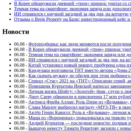
В Корее обнаружили древний «трон» принца: унитаз со с
Темная тема на смартфоне: экономия заряда или дополнит
ИИ справился с научной загадкой за два дня, на которую
Отзывы о Breig Property на Бали: инвестиционный кейс 
Новости
06.08
-
Фотоподборка: как люди меняются после похуден
06.08
-
В Корее обнаружили древний «трон» принца: унит
06.08
-
Темная тема на смартфоне: экономия заряда или д
06.08
-
ИИ справился с научной загадкой за два дня, на 
06.08
-
Китай установил новый рекорд: пробурена одна и
06.08
-
Канделаки возглавила ТНТ вместо автора «Дома-2
06.08
-
Как скачать музыку, не обидев при этом любимого
06.08
-
Сериал «Стас» 2021 на «ТНТ»: Описание серий, ак
06.08
-
Помощник Курпатова Иевский написал завещание 
06.08
-
Личная жизнь Шойгу: «Золотой» брак, слухи о лю
06.08
-
Дину Саеву обвинили в присвоении 17 млн рубле
06.08
-
Актриса Фрейя Аллан: Роль Цири из «Ведьмака», 
06.08
-
Слава Марлоу выбросил награду «МУЗ-ТВ» в окн
06.08
-
Актёр Генри Кавилл: Роль в «Ведьмаке», личная жи
06.08
-
Маша из «Ворониных» пожаловалась на травлю у
06.08
-
Андрей Курпатов — последние новости: подрыв ре
06.08
-
Бывшую невесту Тимати Решетову засняли с нов