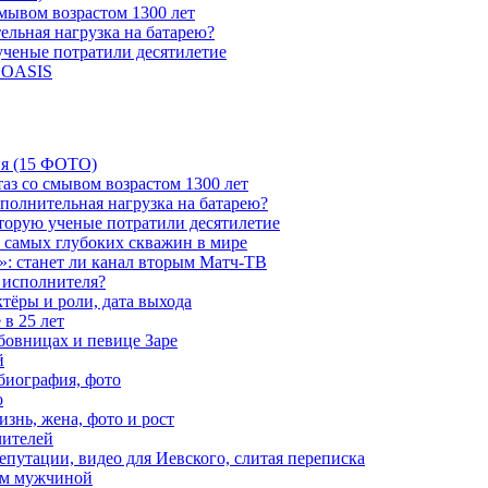
мывом возрастом 1300 лет
ельная нагрузка на батарею?
 ученые потратили десятилетие
и OASIS
ия (15 ФОТО)
аз со смывом возрастом 1300 лет
ополнительная нагрузка на батарею?
которую ученые потратили десятилетие
з самых глубоких скважин в мире
»: станет ли канал вторым Матч-ТВ
 исполнителя?
тёры и роли, дата выхода
в 25 лет
бовницах и певице Заре
й
биография, фото
о
знь, жена, фото и рост
чителей
путации, видео для Иевского, слитая переписка
ым мужчиной