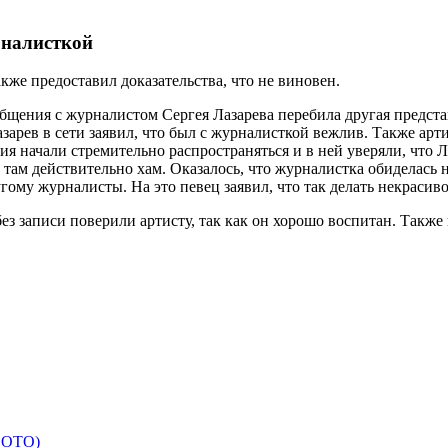
рналисткой
кже предоставил доказательства, что не виновен.
общения с журналистом Сергея Лазарева перебила другая предс
зарев в сети заявил, что был с журналисткой вежлив. Также арти
ия начали стремительно распространяться и в ней уверяли, что 
 там действительно хам. Оказалось, что журналистка обиделась н
угому журналисты. На это певец заявил, что так делать некрасив
без записи поверили артисту, так как он хорошо воспитан. Такж
 ФОТО)