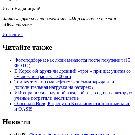
Иван Надвоицкий
Фото – группы сети магазинов «Мир вкуса» в соцсети
«ВКонтакте»
Источник
Читайте также
Фотоподборка: как люди меняются после похудения (15
ФОТО)
В Корее обнаружили древний «трон» принца: унитаз со
смывом возрастом 1300 лет
Темная тема на смартфоне: экономия заряда или
дополнительная нагрузка на батарею?
ИИ справился с научной загадкой за два дня, на которую
ученые потратили десятилетие
Отзывы о Breig Property на Бали: инвестиционный кейс
и OASIS
Новости
07.08
-
Фотоподборка: как люди меняются после