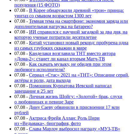
похудения (15 ФОТО)
07.08
-
В Корее обнаружили древний «трон» принца:
унитаз со смывом возрастом 1300 лет
07.08
-
Темная тема на смартфоне: экономия заряда или
дополнительная нагрузка на батарею?
07.08
-
ИИ справился с научной загадкой за два дня, на
которую ученые потратили десятилетие
07.08
-
Китай установил новый рекорд: пробурена одна
из самых глубоких скважин в мире
07.08
-
Канделаки возглавила ТНТ вместо автора
«Дома-2»: станет ли канал вторым Матч-ТВ
07.08
-
Как скачать музыку, не обидев при этом
любимого исполнителя?
07.08
-
Сериал «Стас» 2021 на «ТНТ»: Описание серий,
актёры и роли, дата выхода
07.08
-
Помощник Курпатова Иевский написал
завещание в 25 лет
07.08
-
Личная жизнь Шойгу: «Золотой» брак, слухи
о любовницах и певице Заре
07.08
-
Дину Саеву обвинили в присвоении 17 млн
рублей
07.08
-
Актриса Фрейя Аллан: Роль Цири
из «Ведьмака», биография, фото
07.08
-
Слава Марлоу выбросил награду «МУЗ-ТВ»