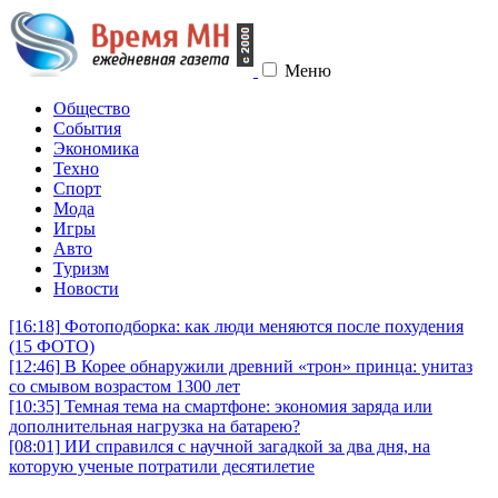
Меню
Общество
События
Экономика
Техно
Спорт
Мода
Игры
Авто
Туризм
Новости
[16:18]
Фотоподборка: как люди меняются после похудения
(15 ФОТО)
[12:46]
В Корее обнаружили древний «трон» принца: унитаз
со смывом возрастом 1300 лет
[10:35]
Темная тема на смартфоне: экономия заряда или
дополнительная нагрузка на батарею?
[08:01]
ИИ справился с научной загадкой за два дня, на
которую ученые потратили десятилетие