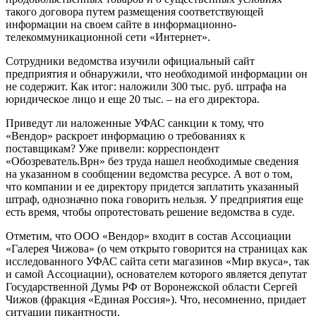
такого договора путем размещения соответствующей
информации на своем сайте в информационно-
телекоммуникационной сети «Интернет».
Сотрудники ведомства изучили официальный сайт
предприятия и обнаружили, что необходимой информации он
не содержит. Как итог: наложили 300 тыс. руб. штрафа на
юридическое лицо и еще 20 тыс. – на его директора.
Приведут ли наложенные УФАС санкции к тому, что
«Вендор» раскроет информацию о требованиях к
поставщикам? Уже привели: корреспондент
«Обозреватель.Врн» без труда нашел необходимые сведения
на указанном в сообщении ведомства ресурсе. А вот о том,
что компании и ее директору придется заплатить указанный
штраф, однозначно пока говорить нельзя. У предприятия еще
есть время, чтобы опротестовать решение ведомства в суде.
Отметим, что ООО «Вендор» входит в состав Ассоциации
«Галерея Чижова» (о чем открыто говорится на страницах как
исследованного УФАС сайта сети магазинов «Мир вкуса», так
и самой Ассоциации), основателем которого является депутат
Государственной Думы РФ от Воронежской области Сергей
Чижов (фракция «Единая Россия»). Что, несомненно, придает
ситуации пикантности.