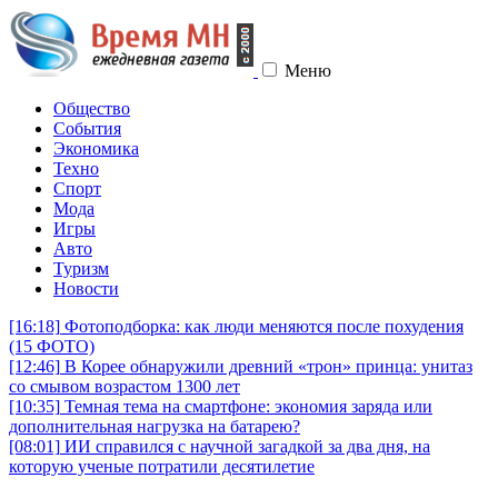
Меню
Общество
События
Экономика
Техно
Спорт
Мода
Игры
Авто
Туризм
Новости
[16:18]
Фотоподборка: как люди меняются после похудения
(15 ФОТО)
[12:46]
В Корее обнаружили древний «трон» принца: унитаз
со смывом возрастом 1300 лет
[10:35]
Темная тема на смартфоне: экономия заряда или
дополнительная нагрузка на батарею?
[08:01]
ИИ справился с научной загадкой за два дня, на
которую ученые потратили десятилетие