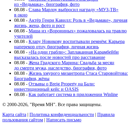
из «Ведьмака», биография, фото
08.08
-
Слава Марлоу выбросил награду «МУЗ-ТВ»
в окно
08.08
-
Актёр Генри Кавилл: Роль в «Ведьмаке», личная
жизнь, жена, фото и рост
08.08
-
Маша из «Ворониных» пожаловалась на травлю
учителей
08.08
-
Клару Новикову воспитывали ремнём: Карьера
наперекор отцу, биография, личная жизнь
08.08
-
«На одни грабли»: Заплаканная Карамбейби
высказалась после новостей про расставание
08.08
-
Жена Градского Марина: Свадьба за месяц
до смерти мужа, наследство, биография, фото
08.08
-
Жизнь хмурого мизантропа Стаса Старовойтова:
Биография, жёны
08.08
-
Отзывы о Breig Property на Бали:
инвестиционный кейс и OASIS
08.08
-
Как работает система в приложении Winline
© 2000-2026, "Время МН". Все права защищены.
Карта сайта
|
Политика конфиденциальности
|
Правила
пользования сайтом
|
Написать письмо