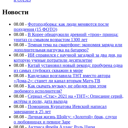
Новости
08.08
-
Фотоподборка: как люди меняются после
похудения (15 ФОТО)
08.08
-
В Корее обнаружили древний «трон» принца:
унитаз со смывом возрастом 1300 лет
08.08
-
Темная тема на смартфоне: экономия заряда или
дополнительная нагрузка на батарею?
08.08
-
ИИ справился с научной загадкой за два дня, на
которую ученые потратили десятилетие
08.08
-
Китай установил новый рекорд: пробурена одна
из самых глубоких скважин в мире
08.08
-
Канделаки возглавила ТНТ вместо автора
«Дома-2»: станет ли канал вторым Матч-ТВ
08.08
-
Как скачать музыку, не обидев при этом
любимого исполнителя?
08.08
-
Сериал «Стас» 2021 на «ТНТ»: Описание серий,
актёры и роли, дата выхода
08.08
-
Помощник Курпатова Иевский написал
завещание в 25 лет
08.08
-
Личная жизнь Шойгу: «Золотой» брак, слухи
о любовницах и певице Заре
08.08
-
Актриса Фрейя Аллан: Роль Цири