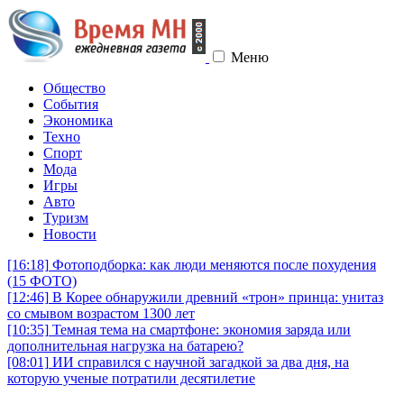
Меню
Общество
События
Экономика
Техно
Спорт
Мода
Игры
Авто
Туризм
Новости
[16:18]
Фотоподборка: как люди меняются после похудения
(15 ФОТО)
[12:46]
В Корее обнаружили древний «трон» принца: унитаз
со смывом возрастом 1300 лет
[10:35]
Темная тема на смартфоне: экономия заряда или
дополнительная нагрузка на батарею?
[08:01]
ИИ справился с научной загадкой за два дня, на
которую ученые потратили десятилетие