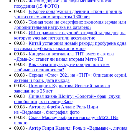
09.08
-
Фотоподборка: как люди меняются после
похудения (15 ФОТО)
09.08
-
В Корее обнаружили древний «трон» принца:
унитаз со смывом возрастом 1300 лет
09.08
-
Темная тема на смартфоне: экономия заряда или
дополнительная нагрузка на батарею?
09.08
-
ИИ справился с научной загадкой за два дня, на
которую ученые потратили десятилетие
09.08
-
Китай установил новый рекорд: пробурена одна
из самых глубоких скважин в мире
09.08
-
Канделаки возглавила ТНТ вместо автора
«Дома-2»: станет ли канал вторым Матч-ТВ
09.08
-
Как скачать музыку, не обидев при этом
любимого исполнителя?
09.08
-
Сериал «Стас» 2021 на «ТНТ»: Описание серий,
актёры и роли, дата выхода
09.08
-
Помощник Курпатова Иевский написал
завещание в 25 лет
09.08
-
Личная жизнь Шойгу: «Золотой» брак, слухи
о любовницах и певице Заре
09.08
-
Актриса Фрейя Аллан: Роль Цири
из «Ведьмака», биография, фото
09.08
-
Слава Марлоу выбросил награду «МУЗ-ТВ»
в окно
09.08
-
Актёр Генри Кавилл: Роль в «Ведьмаке», личная