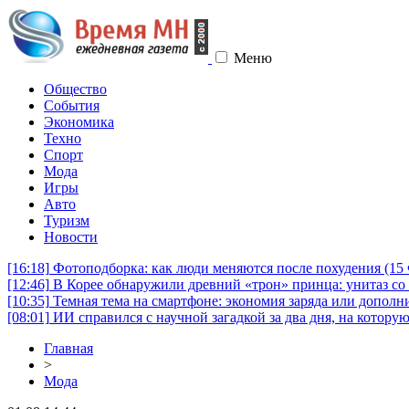
Меню
Общество
События
Экономика
Техно
Спорт
Мода
Игры
Авто
Туризм
Новости
[16:18]
Фотоподборка: как люди меняются после похудения (1
[12:46]
В Корее обнаружили древний «трон» принца: унитаз со 
[10:35]
Темная тема на смартфоне: экономия заряда или дополни
[08:01]
ИИ справился с научной загадкой за два дня, на котору
Главная
>
Мода