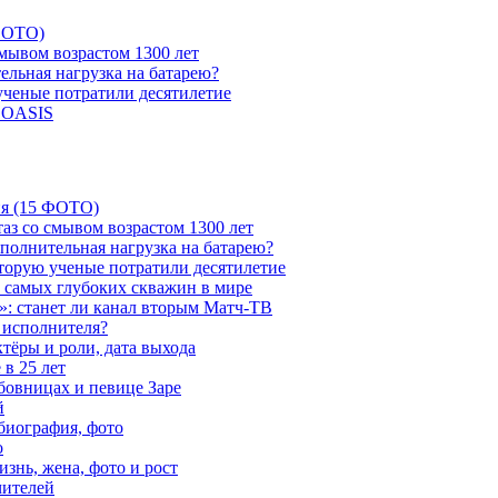
 ФОТО)
мывом возрастом 1300 лет
ельная нагрузка на батарею?
 ученые потратили десятилетие
и OASIS
ия (15 ФОТО)
аз со смывом возрастом 1300 лет
ополнительная нагрузка на батарею?
которую ученые потратили десятилетие
з самых глубоких скважин в мире
»: станет ли канал вторым Матч-ТВ
 исполнителя?
тёры и роли, дата выхода
в 25 лет
бовницах и певице Заре
й
биография, фото
о
знь, жена, фото и рост
чителей