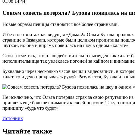
01.08 14:44
Совсем совесть потеряла? Бузова появилась на ш
Новые образы певицы становятся все более странными.
И без того эпатажная ведущая «Дома-2» Ольга Бузова продолжае
странице в Instagram, которые были целиком пропитаны пошло
шуткой, но она и впрямь появилась на шоу в одном «халате».
Стоит отметить, что плащ действительно выглядел как халат: б
исполнительница так увлеклась погоней за хайпом и вниманием
Буквально через несколько часов вышли видеозаписи, в которы
халат, то и дело прикрываясь рукой. Разумеется, Бузова и ран
Не исключено, что Ольга потеряла страх за свою репутацию и
привлечь еще больше внимания к своей персоне. Такую позицию
принципу «будь что будет».
Источник
Читайте также