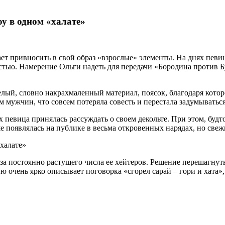
оу в одном «халате»
т привносить в свой образ «взрослые» элементы. На днях певица
стью. Намерение Ольги надеть для передачи «Бородина против Б
елый, словно накрахмаленный материал, поясок, благодаря котор
 мужчин, что совсем потеряла совесть и перестала задумыватьс
х певица принялась рассуждать о своем декольте. При этом, буд
ьше появлялась на публике в весьма откровенных нарядах, но све
з-за постоянно растущего числа ее хейтеров. Решение перешагн
 очень ярко описывает поговорка «сгорел сарай – гори и хата»,