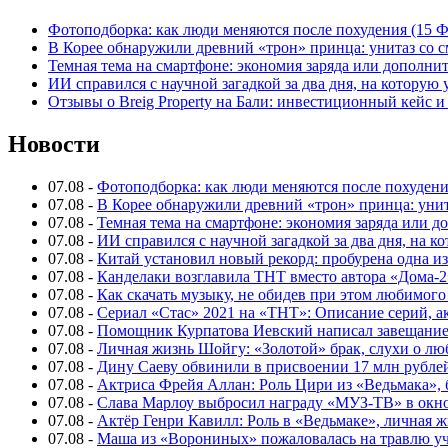
Фотоподборка: как люди меняются после похудения (15
В Корее обнаружили древний «трон» принца: унитаз со с
Темная тема на смартфоне: экономия заряда или дополнит
ИИ справился с научной загадкой за два дня, на которую
Отзывы о Breig Property на Бали: инвестиционный кейс 
Новости
07.08
-
Фотоподборка: как люди меняются после похуден
07.08
-
В Корее обнаружили древний «трон» принца: унит
07.08
-
Темная тема на смартфоне: экономия заряда или д
07.08
-
ИИ справился с научной загадкой за два дня, на 
07.08
-
Китай установил новый рекорд: пробурена одна и
07.08
-
Канделаки возглавила ТНТ вместо автора «Дома-2
07.08
-
Как скачать музыку, не обидев при этом любимого
07.08
-
Сериал «Стас» 2021 на «ТНТ»: Описание серий, ак
07.08
-
Помощник Курпатова Иевский написал завещание 
07.08
-
Личная жизнь Шойгу: «Золотой» брак, слухи о лю
07.08
-
Дину Саеву обвинили в присвоении 17 млн рубле
07.08
-
Актриса Фрейя Аллан: Роль Цири из «Ведьмака», 
07.08
-
Слава Марлоу выбросил награду «МУЗ-ТВ» в окн
07.08
-
Актёр Генри Кавилл: Роль в «Ведьмаке», личная жи
07.08
-
Маша из «Ворониных» пожаловалась на травлю у