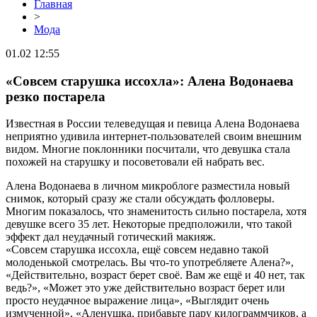
Главная
>
Мода
01.02 12:55
«Совсем старушка иссохла»: Алена Водонаева
резко постарела
Известная в России телеведущая и певица Алена Водонаева
неприятно удивила интернет-пользователей своим внешним
видом. Многие поклонники посчитали, что девушка стала
похожей на старушку и посоветовали ей набрать вес.
Алена Водонаева в личном микроблоге разместила новый
снимок, который сразу же стали обсуждать фолловеры.
Многим показалось, что знаменитость сильно постарела, хотя
девушке всего 35 лет. Некоторые предположили, что такой
эффект дал неудачный готический макияж.
«Совсем старушка иссохла, ещё совсем недавно такой
молоденькой смотрелась. Вы что-то употребляете Алена?»,
«Действительно, возраст берет своё. Вам же ещё и 40 нет, так
ведь?», «Может это уже действительно возраст берет или
просто неудачное выражение лица», «Выглядит очень
измученной», «Аленушка, прибавьте пару килограммчиков, а