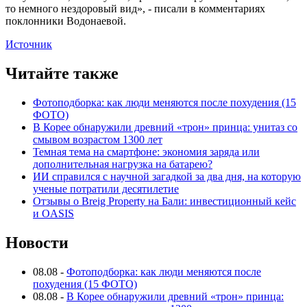
то немного нездоровый вид», - писали в комментариях
поклонники Водонаевой.
Источник
Читайте также
Фотоподборка: как люди меняются после похудения (15
ФОТО)
В Корее обнаружили древний «трон» принца: унитаз со
смывом возрастом 1300 лет
Темная тема на смартфоне: экономия заряда или
дополнительная нагрузка на батарею?
ИИ справился с научной загадкой за два дня, на которую
ученые потратили десятилетие
Отзывы о Breig Property на Бали: инвестиционный кейс
и OASIS
Новости
08.08
-
Фотоподборка: как люди меняются после
похудения (15 ФОТО)
08.08
-
В Корее обнаружили древний «трон» принца: