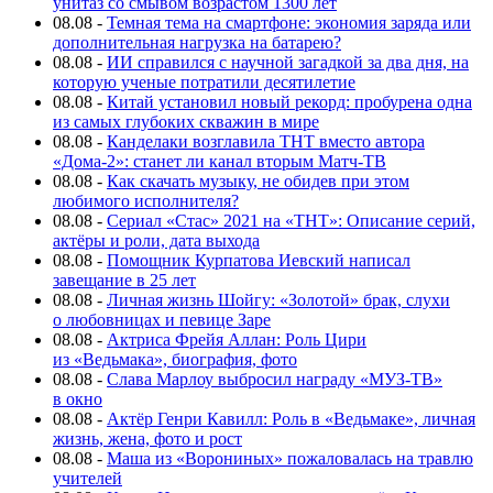
унитаз со смывом возрастом 1300 лет
08.08
-
Темная тема на смартфоне: экономия заряда или
дополнительная нагрузка на батарею?
08.08
-
ИИ справился с научной загадкой за два дня, на
которую ученые потратили десятилетие
08.08
-
Китай установил новый рекорд: пробурена одна
из самых глубоких скважин в мире
08.08
-
Канделаки возглавила ТНТ вместо автора
«Дома-2»: станет ли канал вторым Матч-ТВ
08.08
-
Как скачать музыку, не обидев при этом
любимого исполнителя?
08.08
-
Сериал «Стас» 2021 на «ТНТ»: Описание серий,
актёры и роли, дата выхода
08.08
-
Помощник Курпатова Иевский написал
завещание в 25 лет
08.08
-
Личная жизнь Шойгу: «Золотой» брак, слухи
о любовницах и певице Заре
08.08
-
Актриса Фрейя Аллан: Роль Цири
из «Ведьмака», биография, фото
08.08
-
Слава Марлоу выбросил награду «МУЗ-ТВ»
в окно
08.08
-
Актёр Генри Кавилл: Роль в «Ведьмаке», личная
жизнь, жена, фото и рост
08.08
-
Маша из «Ворониных» пожаловалась на травлю
учителей