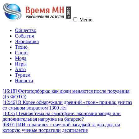
Меню
Общество
События
Экономика
Техно
Спорт
Мода
Игры
Авто
Туризм
Новости
[16:18]
Фотоподборка: как люди меняются после похудения
(15 ФОТО)
[12:46]
В Корее обнаружили древний «трон» принца: унитаз
со смывом возрастом 1300 лет
[10:35]
Темная тема на смартфоне: экономия заряда или
дополнительная нагрузка на батарею?
[08:01]
ИИ справился с научной загадкой за два дня, на
которую ученые потратили десятилетие