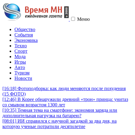
Меню
Общество
События
Экономика
Техно
Спорт
Мода
Игры
Авто
Туризм
Новости
[16:18]
Фотоподборка: как люди меняются после похудения
(15 ФОТО)
[12:46]
В Корее обнаружили древний «трон» принца: унитаз
со смывом возрастом 1300 лет
[10:35]
Темная тема на смартфоне: экономия заряда или
дополнительная нагрузка на батарею?
[08:01]
ИИ справился с научной загадкой за два дня, на
которую ученые потратили десятилетие