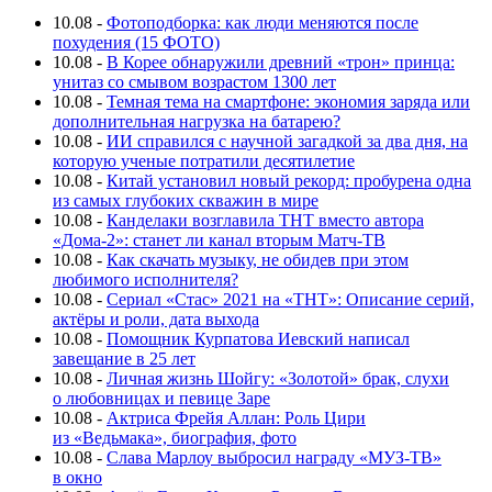
10.08
-
Фотоподборка: как люди меняются после
похудения (15 ФОТО)
10.08
-
В Корее обнаружили древний «трон» принца:
унитаз со смывом возрастом 1300 лет
10.08
-
Темная тема на смартфоне: экономия заряда или
дополнительная нагрузка на батарею?
10.08
-
ИИ справился с научной загадкой за два дня, на
которую ученые потратили десятилетие
10.08
-
Китай установил новый рекорд: пробурена одна
из самых глубоких скважин в мире
10.08
-
Канделаки возглавила ТНТ вместо автора
«Дома-2»: станет ли канал вторым Матч-ТВ
10.08
-
Как скачать музыку, не обидев при этом
любимого исполнителя?
10.08
-
Сериал «Стас» 2021 на «ТНТ»: Описание серий,
актёры и роли, дата выхода
10.08
-
Помощник Курпатова Иевский написал
завещание в 25 лет
10.08
-
Личная жизнь Шойгу: «Золотой» брак, слухи
о любовницах и певице Заре
10.08
-
Актриса Фрейя Аллан: Роль Цири
из «Ведьмака», биография, фото
10.08
-
Слава Марлоу выбросил награду «МУЗ-ТВ»
в окно