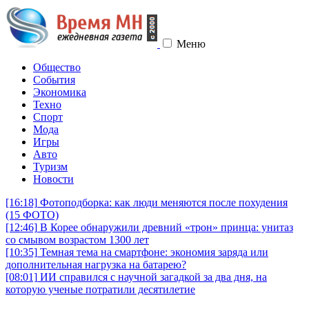
Меню
Общество
События
Экономика
Техно
Спорт
Мода
Игры
Авто
Туризм
Новости
[16:18]
Фотоподборка: как люди меняются после похудения
(15 ФОТО)
[12:46]
В Корее обнаружили древний «трон» принца: унитаз
со смывом возрастом 1300 лет
[10:35]
Темная тема на смартфоне: экономия заряда или
дополнительная нагрузка на батарею?
[08:01]
ИИ справился с научной загадкой за два дня, на
которую ученые потратили десятилетие