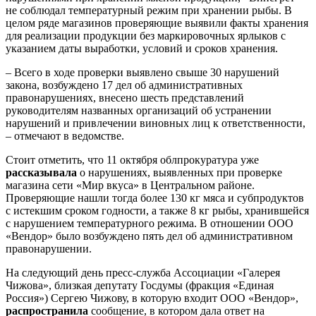
не соблюдал температурный режим при хранении рыбы. В
целом ряде магазинов проверяющие выявили факты хранения
для реализации продукции без маркировочных ярлыков с
указанием даты выработки, условий и сроков хранения.
– Всего в ходе проверки выявлено свыше 30 нарушений
закона, возбуждено 17 дел об административных
правонарушениях, внесено шесть представлений
руководителям названных организаций об устранении
нарушений и привлечении виновных лиц к ответственности,
– отмечают в ведомстве.
Стоит отметить, что 11 октября облпрокуратура уже
рассказывала
о нарушениях, выявленных при проверке
магазина сети «Мир вкуса» в Центральном районе.
Проверяющие нашли тогда более 130 кг мяса и субпродуктов
с истекшим сроком годности, а также 8 кг рыбы, хранившейся
с нарушением температурного режима. В отношении ООО
«Вендор» было возбуждено пять дел об административном
правонарушении.
На следующий день пресс-служба Ассоциации «Галерея
Чижова», близкая депутату Госдумы (фракция «Единая
Россия») Сергею Чижову, в которую входит ООО «Вендор»,
распространила
сообщение, в котором дала ответ на