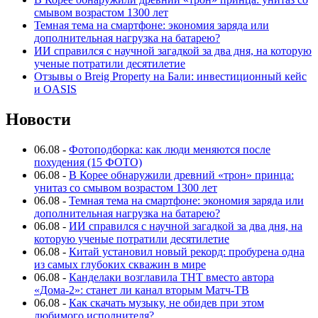
смывом возрастом 1300 лет
Темная тема на смартфоне: экономия заряда или
дополнительная нагрузка на батарею?
ИИ справился с научной загадкой за два дня, на которую
ученые потратили десятилетие
Отзывы о Breig Property на Бали: инвестиционный кейс
и OASIS
Новости
06.08
-
Фотоподборка: как люди меняются после
похудения (15 ФОТО)
06.08
-
В Корее обнаружили древний «трон» принца:
унитаз со смывом возрастом 1300 лет
06.08
-
Темная тема на смартфоне: экономия заряда или
дополнительная нагрузка на батарею?
06.08
-
ИИ справился с научной загадкой за два дня, на
которую ученые потратили десятилетие
06.08
-
Китай установил новый рекорд: пробурена одна
из самых глубоких скважин в мире
06.08
-
Канделаки возглавила ТНТ вместо автора
«Дома-2»: станет ли канал вторым Матч-ТВ
06.08
-
Как скачать музыку, не обидев при этом
любимого исполнителя?