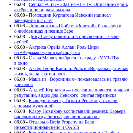
06.08
-
Сериал «Стас» 2021 на «ТНТ»: Описание серий,
актёры и роли, дата выхода
06.08
-
Помощник Курпатова Иевский написал
завещание в 25 лет
06.08
-
Личная жизнь Шойгу: «Золотой» брак, слухи
о любовницах и певице Заре
06.08
-
Дину Саеву обвинили в присвоении 17 млн
рублей
06.08
-
Актриса Фрейя Аллан: Роль Цири
из «Ведьмака», биография, фото
06.08
-
Слава Марлоу выбросил награду «МУЗ-ТВ»
в окно
06.08
-
Актёр Генри Кавилл: Роль в «Ведьмаке», личная
жизнь, жена, фото и рост
06.08
-
Маша из «Ворониных» пожаловалась на травлю
учителей
06.08
-
Андрей Курпатов — последние новости: подрыв
репутации, видео для Иевского, слитая переписка
06.08
-
Бывшую невесту Тимати Решетову засняли
с новым мужчиной
06.08
-
Клару Новикову воспитывали ремнём: Карьера
наперекор отцу, биография, личная жизнь
06.08
-
Отзывы о Breig Property на Бали:
инвестиционный кейс и OASIS
06.08
-
Как работает система в приложении Winline