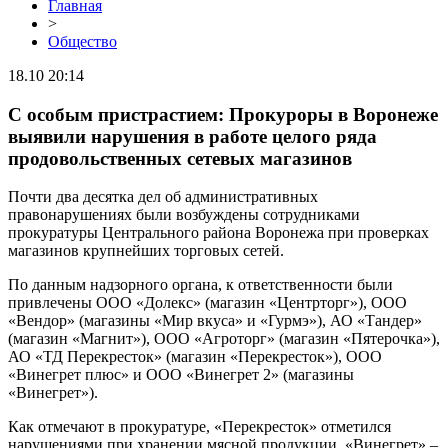
Главная
>
Общество
18.10 20:14
С особым пристрастием: Прокуроры в Воронеже
выявили нарушения в работе целого ряда
продовольственных сетевых магазинов
Почти два десятка дел об административных
правонарушениях были возбуждены сотрудниками
прокуратуры Центрального района Воронежа при проверках
магазинов крупнейших торговых сетей.
По данным надзорного органа, к ответственности были
привлечены ООО «Долекс» (магазин «Центрторг»), ООО
«Вендор» (магазины «Мир вкуса» и «Гурмэ»), АО «Тандер»
(магазин «Магнит»), ООО «Агроторг» (магазин «Пятерочка»),
АО «ТД Перекресток» (магазин «Перекресток»), ООО
«Винегрет плюс» и ООО «Винегрет 2» (магазины
«Винегрет»).
Как отмечают в прокуратуре, «Перекресток» отметился
нарушениями при хранении мясной продукции, «Винегрет» –