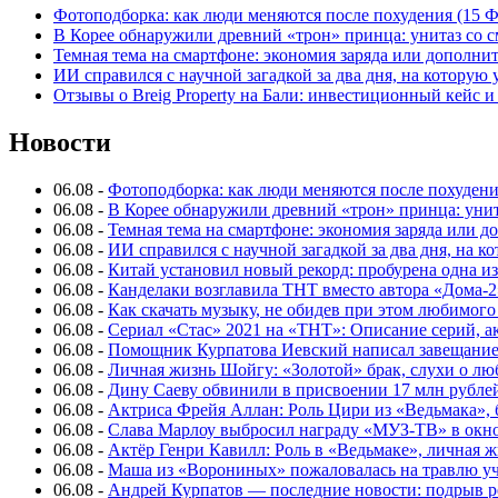
Фотоподборка: как люди меняются после похудения (15
В Корее обнаружили древний «трон» принца: унитаз со с
Темная тема на смартфоне: экономия заряда или дополнит
ИИ справился с научной загадкой за два дня, на которую
Отзывы о Breig Property на Бали: инвестиционный кейс 
Новости
06.08
-
Фотоподборка: как люди меняются после похуден
06.08
-
В Корее обнаружили древний «трон» принца: унит
06.08
-
Темная тема на смартфоне: экономия заряда или д
06.08
-
ИИ справился с научной загадкой за два дня, на 
06.08
-
Китай установил новый рекорд: пробурена одна и
06.08
-
Канделаки возглавила ТНТ вместо автора «Дома-2
06.08
-
Как скачать музыку, не обидев при этом любимого
06.08
-
Сериал «Стас» 2021 на «ТНТ»: Описание серий, ак
06.08
-
Помощник Курпатова Иевский написал завещание 
06.08
-
Личная жизнь Шойгу: «Золотой» брак, слухи о лю
06.08
-
Дину Саеву обвинили в присвоении 17 млн рубле
06.08
-
Актриса Фрейя Аллан: Роль Цири из «Ведьмака», 
06.08
-
Слава Марлоу выбросил награду «МУЗ-ТВ» в окн
06.08
-
Актёр Генри Кавилл: Роль в «Ведьмаке», личная жи
06.08
-
Маша из «Ворониных» пожаловалась на травлю у
06.08
-
Андрей Курпатов — последние новости: подрыв ре