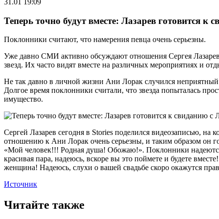
31.01 19:09
Теперь точно будут вместе: Лазарев готовится к с
Поклонники считают, что намерения певца очень серьезны.
Уже давно СМИ активно обсуждают отношения Сергея Лазарева 
звезд. Их часто видят вместе на различных мероприятиях и отд
Не так давно в личной жизни Ани Лорак случился неприятный и
Долгое время поклонники считали, что звезда попыталась прост
имущество.
Сергей Лазарев сегодня в Stories поделился видеозаписью, на 
отношению к Ани Лорак очень серьезны, и таким образом он г
«Мой человек!!! Родная душа! Обожаю!». Поклонники надеются,
красивая пара, надеюсь, вскоре вы это поймете и будете вместе!
женщина! Надеюсь, слухи о вашей свадьбе скоро окажутся прав
Источник
Читайте также