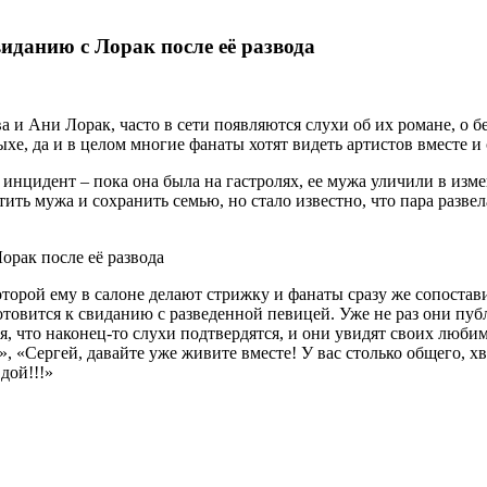
виданию с Лорак после её развода
и Ани Лорак, часто в сети появляются слухи об их романе, о б
ыхе, да и в целом многие фанаты хотят видеть артистов вместе и
нцидент – пока она была на гастролях, ее мужа уличили в изме
ить мужа и сохранить семью, но стало известно, что пара развел
которой ему в салоне делают стрижку и фанаты сразу же сопоста
отовится к свиданию с разведенной певицей. Уже не раз они пу
 что наконец-то слухи подтвердятся, и они увидят своих любим
», «Сергей, давайте уже живите вместе! У вас столько общего, хва
дой!!!»