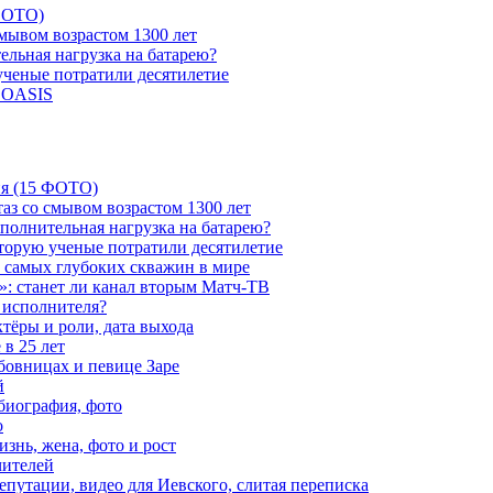
 ФОТО)
мывом возрастом 1300 лет
ельная нагрузка на батарею?
 ученые потратили десятилетие
и OASIS
ия (15 ФОТО)
аз со смывом возрастом 1300 лет
ополнительная нагрузка на батарею?
которую ученые потратили десятилетие
з самых глубоких скважин в мире
»: станет ли канал вторым Матч-ТВ
 исполнителя?
тёры и роли, дата выхода
в 25 лет
бовницах и певице Заре
й
биография, фото
о
знь, жена, фото и рост
чителей
путации, видео для Иевского, слитая переписка