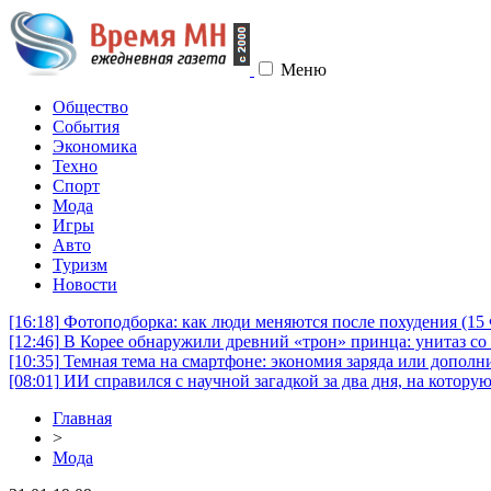
Меню
Общество
События
Экономика
Техно
Спорт
Мода
Игры
Авто
Туризм
Новости
[16:18]
Фотоподборка: как люди меняются после похудения (1
[12:46]
В Корее обнаружили древний «трон» принца: унитаз со 
[10:35]
Темная тема на смартфоне: экономия заряда или дополни
[08:01]
ИИ справился с научной загадкой за два дня, на котору
Главная
>
Мода