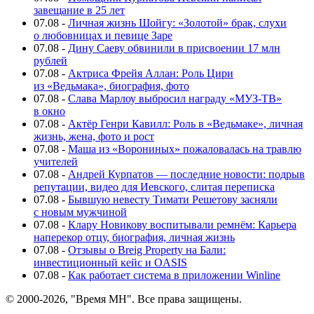
завещание в 25 лет
07.08
-
Личная жизнь Шойгу: «Золотой» брак, слухи
о любовницах и певице Заре
07.08
-
Дину Саеву обвинили в присвоении 17 млн
рублей
07.08
-
Актриса Фрейя Аллан: Роль Цири
из «Ведьмака», биография, фото
07.08
-
Слава Марлоу выбросил награду «МУЗ-ТВ»
в окно
07.08
-
Актёр Генри Кавилл: Роль в «Ведьмаке», личная
жизнь, жена, фото и рост
07.08
-
Маша из «Ворониных» пожаловалась на травлю
учителей
07.08
-
Андрей Курпатов — последние новости: подрыв
репутации, видео для Иевского, слитая переписка
07.08
-
Бывшую невесту Тимати Решетову засняли
с новым мужчиной
07.08
-
Клару Новикову воспитывали ремнём: Карьера
наперекор отцу, биография, личная жизнь
07.08
-
Отзывы о Breig Property на Бали:
инвестиционный кейс и OASIS
07.08
-
Как работает система в приложении Winline
© 2000-2026, "Время МН". Все права защищены.