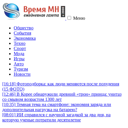
Меню
Общество
События
Экономика
Техно
Спорт
Мода
Игры
Авто
Туризм
Новости
[16:18]
Фотоподборка: как люди меняются после похудения
(15 ФОТО)
[12:46]
В Корее обнаружили древний «трон» принца: унитаз
со смывом возрастом 1300 лет
[10:35]
Темная тема на смартфоне: экономия заряда или
дополнительная нагрузка на батарею?
[08:01]
ИИ справился с научной загадкой за два дня, на
которую ученые потратили десятилетие