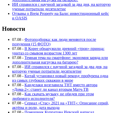
ИИ справился с научной загадкой за два дня, на которую
ученые потратили десятилетие
Отзывы о Breig Property на Бали: инвестиционный кейс
и OASIS
Новости
07.08
-
Фотоподборка: как люди меняются после
похудения (15 ФОТО)
07.08
-
В Корее обнаружили древний «трон» принца:
унитаз со смывом возрастом 1300 лет
07.08
-
Темная тема на смартфоне: экономия заряда или
дополнительная нагрузка на батарею?
07.08
-
ИИ справился с научной загадкой за два дня, на
которую ученые потратили десятилетие
07.08
-
Китай установил новый рекорд: пробурена одна
из самых глубоких скважин в мире
07.08
-
Канделаки возглавила ТНТ вместо автора
«Дома-2»: станет ли канал вторым Матч-ТВ
07.08
-
Как скачать музыку, не обидев при этом
любимого исполнителя?
07.08
-
Сериал «Стас» 2021 на «ТНТ»: Описание серий,
актёры и роли, дата выхода
07.08
-
Помощник Курпатова Иевский написал