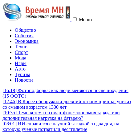
Меню
Общество
События
Экономика
Техно
Спорт
Мода
Игры
Авто
Туризм
Новости
[16:18]
Фотоподборка: как люди меняются после похудения
(15 ФОТО)
[12:46]
В Корее обнаружили древний «трон» принца: унитаз
со смывом возрастом 1300 лет
[10:35]
Темная тема на смартфоне: экономия заряда или
дополнительная нагрузка на батарею?
[08:01]
ИИ справился с научной загадкой за два дня, на
которую ученые потратили десятилетие