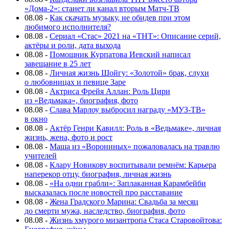
«Дома-2»: станет ли канал вторым Матч-ТВ
08.08
-
Как скачать музыку, не обидев при этом
любимого исполнителя?
08.08
-
Сериал «Стас» 2021 на «ТНТ»: Описание серий,
актёры и роли, дата выхода
08.08
-
Помощник Курпатова Иевский написал
завещание в 25 лет
08.08
-
Личная жизнь Шойгу: «Золотой» брак, слухи
о любовницах и певице Заре
08.08
-
Актриса Фрейя Аллан: Роль Цири
из «Ведьмака», биография, фото
08.08
-
Слава Марлоу выбросил награду «МУЗ-ТВ»
в окно
08.08
-
Актёр Генри Кавилл: Роль в «Ведьмаке», личная
жизнь, жена, фото и рост
08.08
-
Маша из «Ворониных» пожаловалась на травлю
учителей
08.08
-
Клару Новикову воспитывали ремнём: Карьера
наперекор отцу, биография, личная жизнь
08.08
-
«На одни грабли»: Заплаканная Карамбейби
высказалась после новостей про расставание
08.08
-
Жена Градского Марина: Свадьба за месяц
до смерти мужа, наследство, биография, фото
08.08
-
Жизнь хмурого мизантропа Стаса Старовойтова: