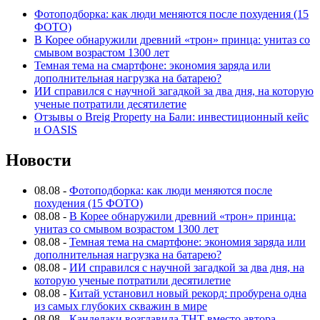
Фотоподборка: как люди меняются после похудения (15
ФОТО)
В Корее обнаружили древний «трон» принца: унитаз со
смывом возрастом 1300 лет
Темная тема на смартфоне: экономия заряда или
дополнительная нагрузка на батарею?
ИИ справился с научной загадкой за два дня, на которую
ученые потратили десятилетие
Отзывы о Breig Property на Бали: инвестиционный кейс
и OASIS
Новости
08.08
-
Фотоподборка: как люди меняются после
похудения (15 ФОТО)
08.08
-
В Корее обнаружили древний «трон» принца:
унитаз со смывом возрастом 1300 лет
08.08
-
Темная тема на смартфоне: экономия заряда или
дополнительная нагрузка на батарею?
08.08
-
ИИ справился с научной загадкой за два дня, на
которую ученые потратили десятилетие
08.08
-
Китай установил новый рекорд: пробурена одна
из самых глубоких скважин в мире
08.08
-
Канделаки возглавила ТНТ вместо автора