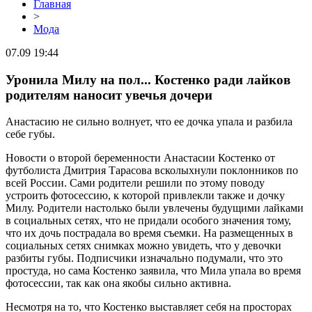
Главная
>
Мода
07.09 19:44
Уронила Милу на пол... Костенко ради лайков
родителям наносит увечья дочери
Анастасию не сильно волнует, что ее дочка упала и разбила
себе губы.
Новости о второй беременности Анастасии Костенко от
футболиста Дмитрия Тарасова всколыхнули поклонников по
всей России. Сами родители решили по этому поводу
устроить фотосессию, к которой привлекли также и дочку
Милу. Родители настолько были увлечены будущими лайками
в социальных сетях, что не придали особого значения тому,
что их дочь пострадала во время съемки. На размещенных в
социальных сетях снимках можно увидеть, что у девочки
разбиты губы. Подписчики изначально подумали, что это
простуда, но сама Костенко заявила, что Мила упала во время
фотосессии, так как она якобы сильно активна.
Несмотря на то, что Костенко выставляет себя на просторах