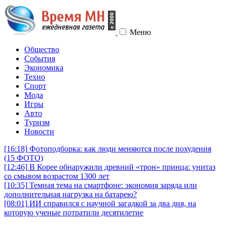
Меню
Общество
События
Экономика
Техно
Спорт
Мода
Игры
Авто
Туризм
Новости
[16:18]
Фотоподборка: как люди меняются после похудения
(15 ФОТО)
[12:46]
В Корее обнаружили древний «трон» принца: унитаз
со смывом возрастом 1300 лет
[10:35]
Темная тема на смартфоне: экономия заряда или
дополнительная нагрузка на батарею?
[08:01]
ИИ справился с научной загадкой за два дня, на
которую ученые потратили десятилетие