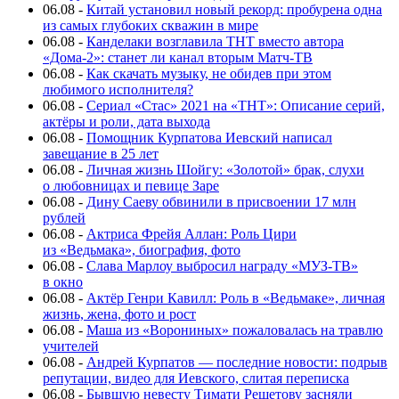
06.08
-
Китай установил новый рекорд: пробурена одна
из самых глубоких скважин в мире
06.08
-
Канделаки возглавила ТНТ вместо автора
«Дома-2»: станет ли канал вторым Матч-ТВ
06.08
-
Как скачать музыку, не обидев при этом
любимого исполнителя?
06.08
-
Сериал «Стас» 2021 на «ТНТ»: Описание серий,
актёры и роли, дата выхода
06.08
-
Помощник Курпатова Иевский написал
завещание в 25 лет
06.08
-
Личная жизнь Шойгу: «Золотой» брак, слухи
о любовницах и певице Заре
06.08
-
Дину Саеву обвинили в присвоении 17 млн
рублей
06.08
-
Актриса Фрейя Аллан: Роль Цири
из «Ведьмака», биография, фото
06.08
-
Слава Марлоу выбросил награду «МУЗ-ТВ»
в окно
06.08
-
Актёр Генри Кавилл: Роль в «Ведьмаке», личная
жизнь, жена, фото и рост
06.08
-
Маша из «Ворониных» пожаловалась на травлю
учителей
06.08
-
Андрей Курпатов — последние новости: подрыв
репутации, видео для Иевского, слитая переписка
06.08
-
Бывшую невесту Тимати Решетову засняли