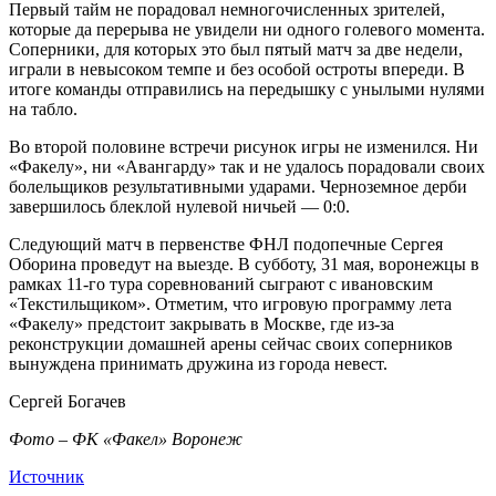
Первый тайм не порадовал немногочисленных зрителей,
которые да перерыва не увидели ни одного голевого момента.
Соперники, для которых это был пятый матч за две недели,
играли в невысоком темпе и без особой остроты впереди. В
итоге команды отправились на передышку с унылыми нулями
на табло.
Во второй половине встречи рисунок игры не изменился. Ни
«Факелу», ни «Авангарду» так и не удалось порадовали своих
болельщиков результативными ударами. Черноземное дерби
завершилось блеклой нулевой ничьей — 0:0.
Следующий матч в первенстве ФНЛ подопечные Сергея
Оборина проведут на выезде. В субботу, 31 мая, воронежцы в
рамках 11-го тура соревнований сыграют с ивановским
«Текстильщиком». Отметим, что игровую программу лета
«Факелу» предстоит закрывать в Москве, где из-за
реконструкции домашней арены сейчас своих соперников
вынуждена принимать дружина из города невест.
Сергей Богачев
Фото – ФК «Факел» Воронеж
Источник