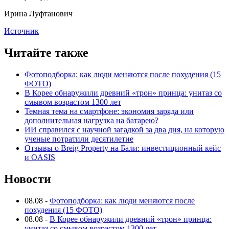
Ирина Луфтанович
Источник
Читайте также
Фотоподборка: как люди меняются после похудения (15
ФОТО)
В Корее обнаружили древний «трон» принца: унитаз со
смывом возрастом 1300 лет
Темная тема на смартфоне: экономия заряда или
дополнительная нагрузка на батарею?
ИИ справился с научной загадкой за два дня, на которую
ученые потратили десятилетие
Отзывы о Breig Property на Бали: инвестиционный кейс
и OASIS
Новости
08.08
-
Фотоподборка: как люди меняются после
похудения (15 ФОТО)
08.08
-
В Корее обнаружили древний «трон» принца:
унитаз со смывом возрастом 1300 лет