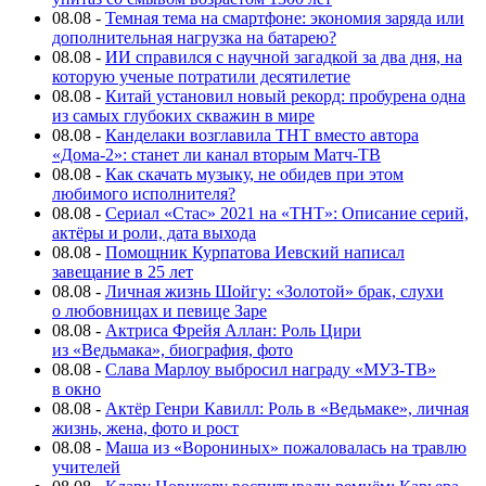
08.08
-
Темная тема на смартфоне: экономия заряда или
дополнительная нагрузка на батарею?
08.08
-
ИИ справился с научной загадкой за два дня, на
которую ученые потратили десятилетие
08.08
-
Китай установил новый рекорд: пробурена одна
из самых глубоких скважин в мире
08.08
-
Канделаки возглавила ТНТ вместо автора
«Дома-2»: станет ли канал вторым Матч-ТВ
08.08
-
Как скачать музыку, не обидев при этом
любимого исполнителя?
08.08
-
Сериал «Стас» 2021 на «ТНТ»: Описание серий,
актёры и роли, дата выхода
08.08
-
Помощник Курпатова Иевский написал
завещание в 25 лет
08.08
-
Личная жизнь Шойгу: «Золотой» брак, слухи
о любовницах и певице Заре
08.08
-
Актриса Фрейя Аллан: Роль Цири
из «Ведьмака», биография, фото
08.08
-
Слава Марлоу выбросил награду «МУЗ-ТВ»
в окно
08.08
-
Актёр Генри Кавилл: Роль в «Ведьмаке», личная
жизнь, жена, фото и рост
08.08
-
Маша из «Ворониных» пожаловалась на травлю
учителей