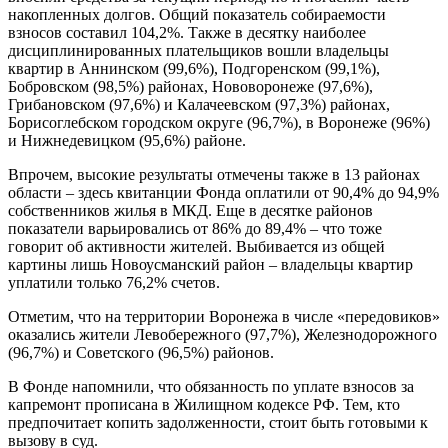
накопленных долгов. Общий показатель собираемости
взносов составил 104,2%. Также в десятку наиболее
дисциплинированных плательщиков вошли владельцы
квартир в Аннинском (99,6%), Подгоренском (99,1%),
Бобровском (98,5%) районах, Нововоронеже (97,6%),
Грибановском (97,6%) и Калачеевском (97,3%) районах,
Борисоглебском городском округе (96,7%), в Воронеже (96%)
и Нижнедевицком (95,6%) районе.
Впрочем, высокие результаты отмечены также в 13 районах
области – здесь квитанции Фонда оплатили от 90,4% до 94,9%
собственников жилья в МКД. Еще в десятке районов
показатели варьировались от 86% до 89,4% – что тоже
говорит об активности жителей. Выбивается из общей
картины лишь Новоусманский район – владельцы квартир
уплатили только 76,2% счетов.
Отметим, что на территории Воронежа в числе «передовиков»
оказались жители Левобережного (97,7%), Железнодорожного
(96,7%) и Советского (96,5%) районов.
В Фонде напомнили, что обязанность по уплате взносов за
капремонт прописана в Жилищном кодексе РФ. Тем, кто
предпочитает копить задолженности, стоит быть готовыми к
вызову в суд.