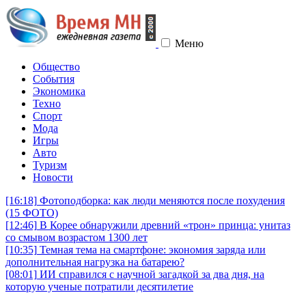
Меню
Общество
События
Экономика
Техно
Спорт
Мода
Игры
Авто
Туризм
Новости
[16:18]
Фотоподборка: как люди меняются после похудения
(15 ФОТО)
[12:46]
В Корее обнаружили древний «трон» принца: унитаз
со смывом возрастом 1300 лет
[10:35]
Темная тема на смартфоне: экономия заряда или
дополнительная нагрузка на батарею?
[08:01]
ИИ справился с научной загадкой за два дня, на
которую ученые потратили десятилетие