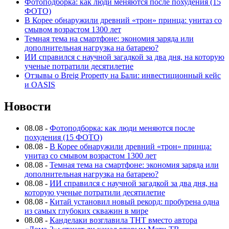
Фотоподборка: как люди меняются после похудения (15
ФОТО)
В Корее обнаружили древний «трон» принца: унитаз со
смывом возрастом 1300 лет
Темная тема на смартфоне: экономия заряда или
дополнительная нагрузка на батарею?
ИИ справился с научной загадкой за два дня, на которую
ученые потратили десятилетие
Отзывы о Breig Property на Бали: инвестиционный кейс
и OASIS
Новости
08.08
-
Фотоподборка: как люди меняются после
похудения (15 ФОТО)
08.08
-
В Корее обнаружили древний «трон» принца:
унитаз со смывом возрастом 1300 лет
08.08
-
Темная тема на смартфоне: экономия заряда или
дополнительная нагрузка на батарею?
08.08
-
ИИ справился с научной загадкой за два дня, на
которую ученые потратили десятилетие
08.08
-
Китай установил новый рекорд: пробурена одна
из самых глубоких скважин в мире
08.08
-
Канделаки возглавила ТНТ вместо автора