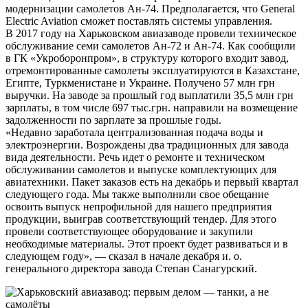
модернизации самолетов Ан-74. Предполагается, что General
Electric Aviation сможет поставлять системы управления.
В 2017 году на Харьковском авиазаводе провели техническое
обслуживание семи самолетов Ан-72 и Ан-74. Как сообщили
в ГК «Укроборонпром», в структуру которого входит завод,
отремонтированные самолеты эксплуатируются в Казахстане,
Египте, Туркменистане и Украине. Получено 57 млн грн
выручки. На заводе за прошлый год выплатили 35,5 млн грн
зарплаты, в том числе 697 тыс.грн. направили на возмещение
задолженности по зарплате за прошлые годы.
«Недавно заработала централизованная подача воды и
электроэнергии. Возрождены два традиционных для завода
вида деятельности. Речь идет о ремонте и техническом
обслуживании самолетов и выпуске комплектующих для
авиатехники. Пакет заказов есть на декабрь и первый квартал
следующего года. Мы также выполнили свое обещание
освоить выпуск непрофильной для нашего предприятия
продукции, выиграв соответствующий тендер. Для этого
провели соответствующее оборудование и закупили
необходимые материалы. Этот проект будет развиваться и в
следующем году», — сказал в начале декабря и. о.
генерального директора завода Степан Санагурский.