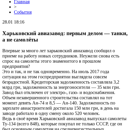
Главная
>
События
28.01 18:16
Харьковский авиазавод: первым делом — танки,
а не самолёты
Впервые за много лет харьковский авиазавод сообщил о
приеме на работу новых сотрудников. Неужели снова есть
спрос на самолеты этого знаменитого в прошлом
предприятия?
Это и так, и не так одновременно. На июль 2017 года
ситуация на этом госпредприятии выглядела совсем
безрадостной. Кредиторская задолженность составляла 3,2
млрд грн, задолженность за энергоносители — 35 млн грн.
Завод был отключен от электро-, газо- и водоснабжения.
Объем незавершенного строительства составлял на тот
момент девять Ан-74 и 8,5 — Ан-140. Задолженность по
зарплате авиастроителей достигала 150 млн грн, в день на
заводе работало в одну смену около 520 человек.
Ведь в своё время Харьковский авиазавод выпускал самолеты
Ту-134 (всего 848), которые покупал не только СССР, где он
был основным самолетам на среднемагистральных