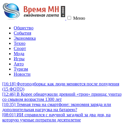
Меню
Общество
События
Экономика
Техно
Спорт
Мода
Игры
Авто
Туризм
Новости
[16:18]
Фотоподборка: как люди меняются после похудения
(15 ФОТО)
[12:46]
В Корее обнаружили древний «трон» принца: унитаз
со смывом возрастом 1300 лет
[10:35]
Темная тема на смартфоне: экономия заряда или
дополнительная нагрузка на батарею?
[08:01]
ИИ справился с научной загадкой за два дня, на
которую ученые потратили десятилетие