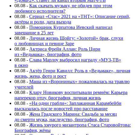
«Дома-2»: станет ли канал вторым Матч-ТВ
08.08
-
Как скачать музыку, не обидев при этом
любимого исполнителя?
08.08
-
Сериал «Стас» 2021 на «ТНТ»: Описание серий,
актёры и роли, дата выхода
08.08
-
Помощник Курпатова Иевский написал
завещание в 25 лет
08.08
-
Личная жизнь Шойгу: «Золотой» брак, слухи
о любовницах и певице Заре
08.08
-
Актриса Фрейя Аллан: Роль Цири
из «Ведьмака», биография, фото
08.08
-
Слава Марлоу выбросил награду «МУЗ-ТВ»
в окно
08.08
-
Актёр Генри Кавилл: Роль в «Ведьмаке», личная
жизнь, жена, фото и рост
08.08
-
Маша из «Ворониных» пожаловалась на травлю
учителей
08.08
-
Клару Новикову воспитывали ремнём: Карьера
наперекор отцу, биография, личная жизнь
08.08
-
«На одни грабли»: Заплаканная Карамбейби
высказалась после новостей про расставание
08.08
-
Жена Градского Марина: Свадьба за месяц
до смерти мужа, наследство, биография, фото
08.08
-
Жизнь хмурого мизантропа Стаса Старовойтова:
Биография, жёны