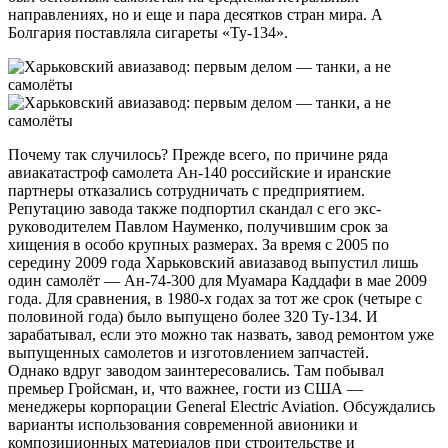
направлениях, но и еще и пара десятков стран мира. А
Болгария поставляла сигареты «Ту-134».
Почему так случилось? Прежде всего, по причине ряда
авиакатастроф самолета Ан-140 российские и иранские
партнеры отказались сотрудничать с предприятием.
Репутацию завода также подпортил скандал с его экс-
руководителем Павлом Науменко, получившим срок за
хищения в особо крупных размерах. За время с 2005 по
середину 2009 года Харьковский авиазавод выпустил лишь
один самолёт — Ан-74-300 для Муамара Каддафи в мае 2009
года. Для сравнения, в 1980-х годах за тот же срок (четыре с
половиной года) было выпущено более 320 Ту-134. И
зарабатывал, если это можно так назвать, завод ремонтом уже
выпущенных самолетов и изготовлением запчастей.
Однако вдруг заводом заинтересовались. Там побывал
премьер Гройсман, и, что важнее, гости из США —
менеджеры корпорации General Electric Aviation. Обсуждались
варианты использования современной авионики и
композиционных материалов при строительстве и