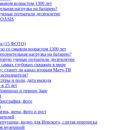
мывом возрастом 1300 лет
ельная нагрузка на батарею?
 ученые потратили десятилетие
и OASIS
ия (15 ФОТО)
аз со смывом возрастом 1300 лет
ополнительная нагрузка на батарею?
которую ученые потратили десятилетие
з самых глубоких скважин в мире
»: станет ли канал вторым Матч-ТВ
 исполнителя?
тёры и роли, дата выхода
в 25 лет
бовницах и певице Заре
й
биография, фото
о
знь, жена, фото и рост
чителей
путации, видео для Иевского, слитая переписка
ым мужчиной