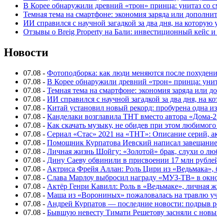
В Корее обнаружили древний «трон» принца: унитаз со с
Темная тема на смартфоне: экономия заряда или дополнит
ИИ справился с научной загадкой за два дня, на которую
Отзывы о Breig Property на Бали: инвестиционный кейс 
Новости
07.08
-
Фотоподборка: как люди меняются после похуден
07.08
-
В Корее обнаружили древний «трон» принца: унит
07.08
-
Темная тема на смартфоне: экономия заряда или д
07.08
-
ИИ справился с научной загадкой за два дня, на 
07.08
-
Китай установил новый рекорд: пробурена одна и
07.08
-
Канделаки возглавила ТНТ вместо автора «Дома-2
07.08
-
Как скачать музыку, не обидев при этом любимого
07.08
-
Сериал «Стас» 2021 на «ТНТ»: Описание серий, ак
07.08
-
Помощник Курпатова Иевский написал завещание 
07.08
-
Личная жизнь Шойгу: «Золотой» брак, слухи о лю
07.08
-
Дину Саеву обвинили в присвоении 17 млн рубле
07.08
-
Актриса Фрейя Аллан: Роль Цири из «Ведьмака», 
07.08
-
Слава Марлоу выбросил награду «МУЗ-ТВ» в окн
07.08
-
Актёр Генри Кавилл: Роль в «Ведьмаке», личная жи
07.08
-
Маша из «Ворониных» пожаловалась на травлю у
07.08
-
Андрей Курпатов — последние новости: подрыв ре
07.08
-
Бывшую невесту Тимати Решетову засняли с нов