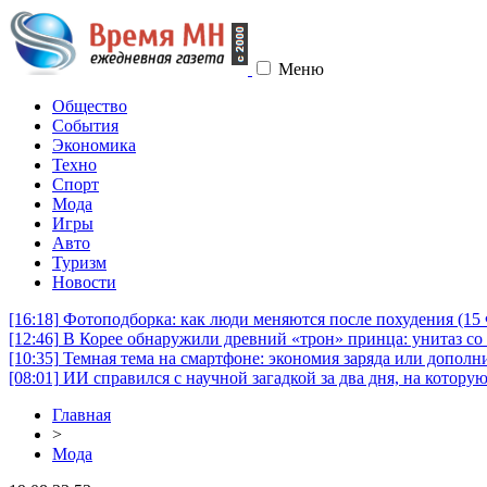
Меню
Общество
События
Экономика
Техно
Спорт
Мода
Игры
Авто
Туризм
Новости
[16:18]
Фотоподборка: как люди меняются после похудения (1
[12:46]
В Корее обнаружили древний «трон» принца: унитаз со 
[10:35]
Темная тема на смартфоне: экономия заряда или дополни
[08:01]
ИИ справился с научной загадкой за два дня, на котору
Главная
>
Мода