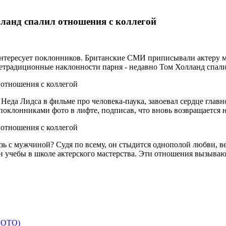
ланд спалил отношения с коллегой
нтересует поклонников. Британские СМИ приписывали актеру мас
етрадиционные наклонности парня - недавно Том Холланд спали
 Неда Лидса в фильме про человека-паука, завоевал сердце глав
поклонниками фото в лифте, подписав, что вновь возвращается н
зь с мужчиной? Судя по всему, он стыдится однополой любви, в
 учебы в школе актерского мастерства. Эти отношения вызывают 
 ФОТО)