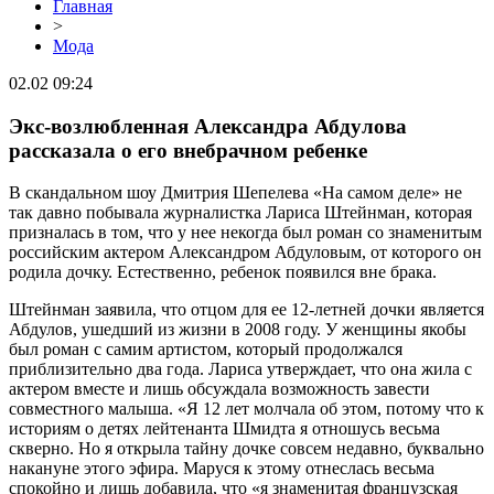
Главная
>
Мода
02.02 09:24
Экс-возлюбленная Александра Абдулова
рассказала о его внебрачном ребенке
В скандальном шоу Дмитрия Шепелева «На самом деле» не
так давно побывала журналистка Лариса Штейнман, которая
призналась в том, что у нее некогда был роман со знаменитым
российским актером Александром Абдуловым, от которого он
родила дочку. Естественно, ребенок появился вне брака.
Штейнман заявила, что отцом для ее 12-летней дочки является
Абдулов, ушедший из жизни в 2008 году. У женщины якобы
был роман с самим артистом, который продолжался
приблизительно два года. Лариса утверждает, что она жила с
актером вместе и лишь обсуждала возможность завести
совместного малыша. «Я 12 лет молчала об этом, потому что к
историям о детях лейтенанта Шмидта я отношусь весьма
скверно. Но я открыла тайну дочке совсем недавно, буквально
накануне этого эфира. Маруся к этому отнеслась весьма
спокойно и лишь добавила, что «я знаменитая французская