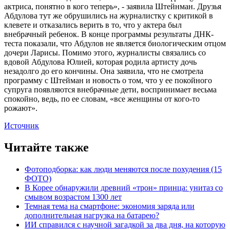
актриса, понятно в кого теперь», - заявила Штейнман. Друзья
Абдулова тут же обрушились на журналистку с критикой в
клевете и отказались верить в то, что у актера был
внебрачный ребенок. В конце программы результаты ДНК-
теста показали, что Абдулов не является биологическим отцом
дочери Ларисы. Помимо этого, журналисты связались со
вдовой Абдулова Юлией, которая родила артисту дочь
незадолго до его кончины. Она заявила, что не смотрела
программу с Штейман и новость о том, что у ее покойного
супруга появляются внебрачные дети, воспринимает весьма
спокойно, ведь, по ее словам, «все женщины от кого-то
рожают».
Источник
Читайте также
Фотоподборка: как люди меняются после похудения (15
ФОТО)
В Корее обнаружили древний «трон» принца: унитаз со
смывом возрастом 1300 лет
Темная тема на смартфоне: экономия заряда или
дополнительная нагрузка на батарею?
ИИ справился с научной загадкой за два дня, на которую