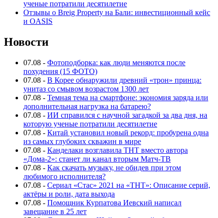
ученые потратили десятилетие
Отзывы о Breig Property на Бали: инвестиционный кейс
и OASIS
Новости
07.08
-
Фотоподборка: как люди меняются после
похудения (15 ФОТО)
07.08
-
В Корее обнаружили древний «трон» принца:
унитаз со смывом возрастом 1300 лет
07.08
-
Темная тема на смартфоне: экономия заряда или
дополнительная нагрузка на батарею?
07.08
-
ИИ справился с научной загадкой за два дня, на
которую ученые потратили десятилетие
07.08
-
Китай установил новый рекорд: пробурена одна
из самых глубоких скважин в мире
07.08
-
Канделаки возглавила ТНТ вместо автора
«Дома-2»: станет ли канал вторым Матч-ТВ
07.08
-
Как скачать музыку, не обидев при этом
любимого исполнителя?
07.08
-
Сериал «Стас» 2021 на «ТНТ»: Описание серий,
актёры и роли, дата выхода
07.08
-
Помощник Курпатова Иевский написал
завещание в 25 лет