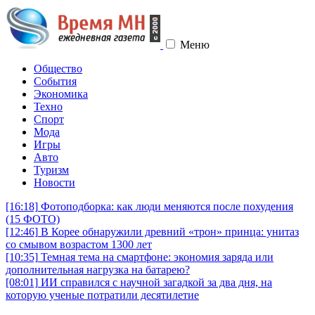
Меню
Общество
События
Экономика
Техно
Спорт
Мода
Игры
Авто
Туризм
Новости
[16:18]
Фотоподборка: как люди меняются после похудения
(15 ФОТО)
[12:46]
В Корее обнаружили древний «трон» принца: унитаз
со смывом возрастом 1300 лет
[10:35]
Темная тема на смартфоне: экономия заряда или
дополнительная нагрузка на батарею?
[08:01]
ИИ справился с научной загадкой за два дня, на
которую ученые потратили десятилетие