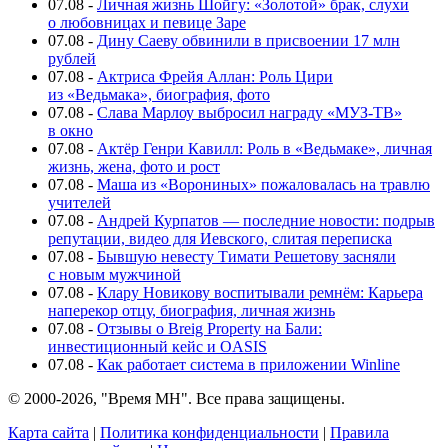
07.08
-
Личная жизнь Шойгу: «Золотой» брак, слухи
о любовницах и певице Заре
07.08
-
Дину Саеву обвинили в присвоении 17 млн
рублей
07.08
-
Актриса Фрейя Аллан: Роль Цири
из «Ведьмака», биография, фото
07.08
-
Слава Марлоу выбросил награду «МУЗ-ТВ»
в окно
07.08
-
Актёр Генри Кавилл: Роль в «Ведьмаке», личная
жизнь, жена, фото и рост
07.08
-
Маша из «Ворониных» пожаловалась на травлю
учителей
07.08
-
Андрей Курпатов — последние новости: подрыв
репутации, видео для Иевского, слитая переписка
07.08
-
Бывшую невесту Тимати Решетову засняли
с новым мужчиной
07.08
-
Клару Новикову воспитывали ремнём: Карьера
наперекор отцу, биография, личная жизнь
07.08
-
Отзывы о Breig Property на Бали:
инвестиционный кейс и OASIS
07.08
-
Как работает система в приложении Winline
© 2000-2026, "Время МН". Все права защищены.
Карта сайта
|
Политика конфиденциальности
|
Правила