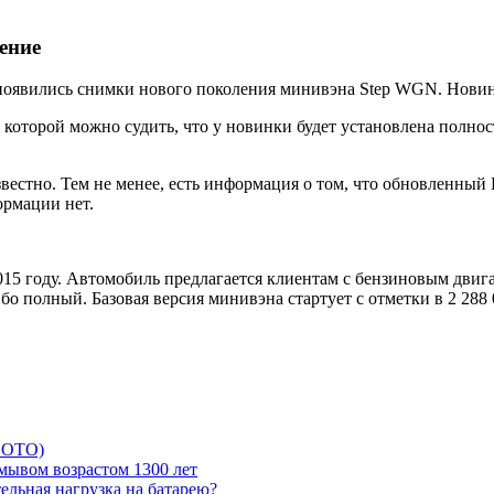
ение
 появились снимки нового поколения минивэна Step WGN. Новин
 которой можно судить, что у новинки будет установлена полно
вестно. Тем не менее, есть информация о том, что обновленный
ормации нет.
5 году. Автомобиль предлагается клиентам с бензиновым двигат
о полный. Базовая версия минивэна стартует с отметки в 2 288 0
 ФОТО)
мывом возрастом 1300 лет
ельная нагрузка на батарею?