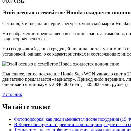
04.07 01:42
Этой осенью в семействе Honda ожидается пополн
Сегодня, 3 июля, на интернет-ресурсах японской марки Honda
На изображении представлена всего лишь часть автомобиля, по
радиаторная решетка.
На сегодняшний день о грядущей новинке не так уж и много из
установкой, однако, о ее характеристиках и составляющих инф
Нынешнее, пятое поколение Honda Step WGN увидело свет в 201
двигателю предлагается «вариатор». Привод либо передний, либ
оценивается минимум в 2 840 000 йен (1 505 000 млн. рублей).
Источник
Читайте также
Фотоподборка: как люди меняются после похудения (15
В Корее обнаружили древний «трон» принца: унитаз со с
Темная тема на смартфоне: экономия заряда или дополнит