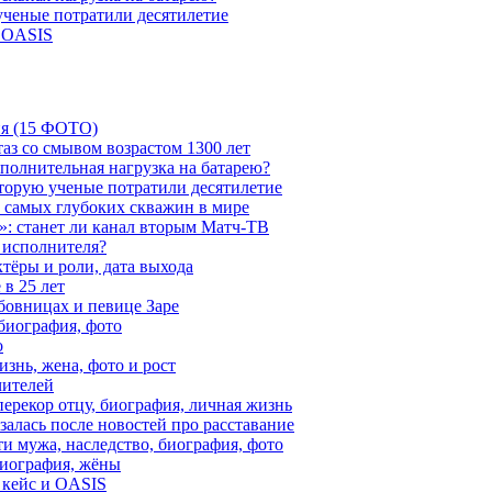
 ученые потратили десятилетие
и OASIS
ия (15 ФОТО)
аз со смывом возрастом 1300 лет
ополнительная нагрузка на батарею?
которую ученые потратили десятилетие
з самых глубоких скважин в мире
»: станет ли канал вторым Матч-ТВ
 исполнителя?
тёры и роли, дата выхода
в 25 лет
бовницах и певице Заре
биография, фото
о
знь, жена, фото и рост
чителей
ерекор отцу, биография, личная жизнь
алась после новостей про расставание
ти мужа, наследство, биография, фото
Биография, жёны
 кейс и OASIS