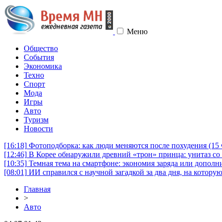
Меню
Общество
События
Экономика
Техно
Спорт
Мода
Игры
Авто
Туризм
Новости
[16:18]
Фотоподборка: как люди меняются после похудения (1
[12:46]
В Корее обнаружили древний «трон» принца: унитаз со 
[10:35]
Темная тема на смартфоне: экономия заряда или дополни
[08:01]
ИИ справился с научной загадкой за два дня, на котору
Главная
>
Авто