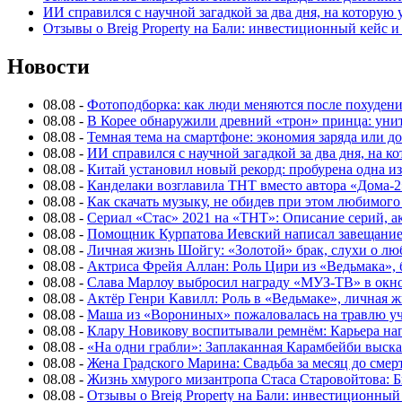
ИИ справился с научной загадкой за два дня, на которую
Отзывы о Breig Property на Бали: инвестиционный кейс 
Новости
08.08
-
Фотоподборка: как люди меняются после похуден
08.08
-
В Корее обнаружили древний «трон» принца: унит
08.08
-
Темная тема на смартфоне: экономия заряда или д
08.08
-
ИИ справился с научной загадкой за два дня, на 
08.08
-
Китай установил новый рекорд: пробурена одна и
08.08
-
Канделаки возглавила ТНТ вместо автора «Дома-2
08.08
-
Как скачать музыку, не обидев при этом любимого
08.08
-
Сериал «Стас» 2021 на «ТНТ»: Описание серий, ак
08.08
-
Помощник Курпатова Иевский написал завещание 
08.08
-
Личная жизнь Шойгу: «Золотой» брак, слухи о лю
08.08
-
Актриса Фрейя Аллан: Роль Цири из «Ведьмака», 
08.08
-
Слава Марлоу выбросил награду «МУЗ-ТВ» в окн
08.08
-
Актёр Генри Кавилл: Роль в «Ведьмаке», личная жи
08.08
-
Маша из «Ворониных» пожаловалась на травлю у
08.08
-
Клару Новикову воспитывали ремнём: Карьера нап
08.08
-
«На одни грабли»: Заплаканная Карамбейби высказ
08.08
-
Жена Градского Марина: Свадьба за месяц до смер
08.08
-
Жизнь хмурого мизантропа Стаса Старовойтова: 
08.08
-
Отзывы о Breig Property на Бали: инвестиционный