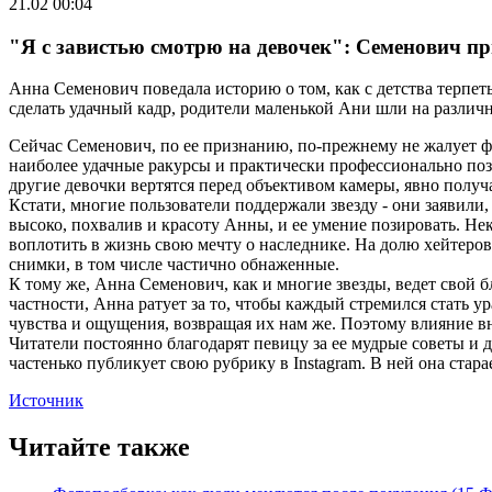
21.02 00:04
"Я с завистью смотрю на девочек": Семенович пр
Анна Семенович поведала историю о том, как с детства терпет
сделать удачный кадр, родители маленькой Ани шли на различн
Сейчас Семенович, по ее признанию, по-прежнему не жалует фо
наиболее удачные ракурсы и практически профессионально позир
другие девочки вертятся перед объективом камеры, явно получ
Кстати, многие пользователи поддержали звезду - они заявили
высоко, похвалив и красоту Анны, и ее умение позировать. 
воплотить в жизнь свою мечту о наследнике. На долю хейтеро
снимки, в том числе частично обнаженные.
К тому же, Анна Семенович, как и многие звезды, ведет свой
частности, Анна ратует за то, чтобы каждый стремился стать
чувства и ощущения, возвращая их нам же. Поэтому влияние вн
Читатели постоянно благодарят певицу за ее мудрые советы и 
частенько публикует свою рубрику в Instagram. В ней она ста
Источник
Читайте также