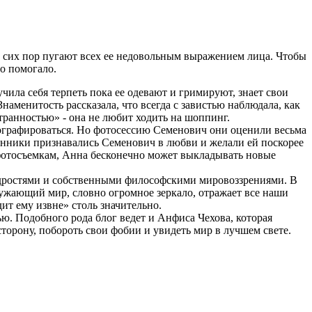
до сих пор пугают всех ее недовольным выражением лица. Чтобы
о помогало.
чила себя терпеть пока ее одевают и гримируют, знает свои
аменитость рассказала, что всегда с завистью наблюдала, как
транностью» - она не любит ходить на шоппинг.
отографироваться. Но фотосессию Семенович они оценили весьма
онники признавались Семенович в любви и желали ей поскорее
к фотосъемкам, Анна бесконечно может выкладывать новые
мудростями и собственными философскими мировоззрениями. В
ружающий мир, словно огромное зеркало, отражает все наши
ит ему извне» столь значительно.
ю. Подобного рода блог ведет и Анфиса Чехова, которая
торону, побороть свои фобии и увидеть мир в лучшем свете.