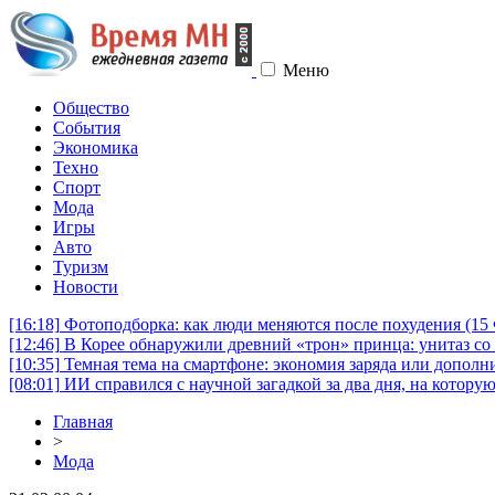
Меню
Общество
События
Экономика
Техно
Спорт
Мода
Игры
Авто
Туризм
Новости
[16:18]
Фотоподборка: как люди меняются после похудения (1
[12:46]
В Корее обнаружили древний «трон» принца: унитаз со 
[10:35]
Темная тема на смартфоне: экономия заряда или дополни
[08:01]
ИИ справился с научной загадкой за два дня, на котору
Главная
>
Мода