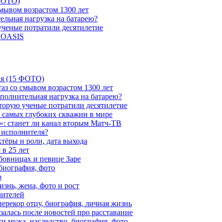
 ФОТО)
мывом возрастом 1300 лет
ельная нагрузка на батарею?
 ученые потратили десятилетие
и OASIS
ия (15 ФОТО)
аз со смывом возрастом 1300 лет
ополнительная нагрузка на батарею?
которую ученые потратили десятилетие
з самых глубоких скважин в мире
»: станет ли канал вторым Матч-ТВ
 исполнителя?
тёры и роли, дата выхода
в 25 лет
бовницах и певице Заре
биография, фото
о
знь, жена, фото и рост
чителей
ерекор отцу, биография, личная жизнь
алась после новостей про расставание
ти мужа, наследство, биография, фото