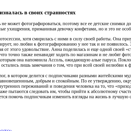
изналась в своих странностях
ь не может фотографироваться, поэтому все ее детские снимки 
ые ухищрения, приманивая девочку конфетами, но и это не особ
тосессии, хотя смирилась с ними в силу своей работы. Она приу
ует, но любви к фотографированию у нее так и не появилось. Зн
ая от этого удовольствие. Анна поделилась и еще одной своей «с
, что точно также ненавидят ходить по магазинам и не любят ф
Некоторым она напомнила Ассоль, ожидающую алые паруса. Покл
в остались лишь замечания о том, что при всей своей нелюбви 
 блог, в котором делится с подписчиками разными житейскими 
 уравновешеннным, добрым и спокойным. По ее утверждению, ок
утренних переживаний и поведения человека на то, что «приход
даже пытаются следовать им, чтобы прийти к абсолютному счасть
рается помочь подписчикам изменить взгляды на жизнь в лучшую с