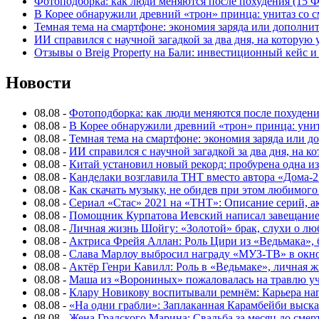
Фотоподборка: как люди меняются после похудения (15
В Корее обнаружили древний «трон» принца: унитаз со с
Темная тема на смартфоне: экономия заряда или дополнит
ИИ справился с научной загадкой за два дня, на которую
Отзывы о Breig Property на Бали: инвестиционный кейс 
Новости
08.08
-
Фотоподборка: как люди меняются после похуден
08.08
-
В Корее обнаружили древний «трон» принца: унит
08.08
-
Темная тема на смартфоне: экономия заряда или д
08.08
-
ИИ справился с научной загадкой за два дня, на 
08.08
-
Китай установил новый рекорд: пробурена одна и
08.08
-
Канделаки возглавила ТНТ вместо автора «Дома-2
08.08
-
Как скачать музыку, не обидев при этом любимого
08.08
-
Сериал «Стас» 2021 на «ТНТ»: Описание серий, ак
08.08
-
Помощник Курпатова Иевский написал завещание 
08.08
-
Личная жизнь Шойгу: «Золотой» брак, слухи о лю
08.08
-
Актриса Фрейя Аллан: Роль Цири из «Ведьмака», 
08.08
-
Слава Марлоу выбросил награду «МУЗ-ТВ» в окн
08.08
-
Актёр Генри Кавилл: Роль в «Ведьмаке», личная жи
08.08
-
Маша из «Ворониных» пожаловалась на травлю у
08.08
-
Клару Новикову воспитывали ремнём: Карьера нап
08.08
-
«На одни грабли»: Заплаканная Карамбейби высказ
08.08
-
Жена Градского Марина: Свадьба за месяц до смер