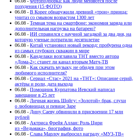
06.08
-
Фотоподборка: как люди меняются после
похудения (15 ФОТО)
06.08
-
В Корее обнаружили древний «трон» принца:
унитаз со смывом возрастом 1300 лет
06.08
-
Темная тема на смартфоне: экономия заряда или
дополнительная нагрузка на батарею?
06.08
-
ИИ справился с научной загадкой за два дня, на
которую ученые потратили десятилетие
06.08
-
Китай установил новый рекорд: пробурена одна
из самых глубоких скважин в мире
06.08
-
Канделаки возглавила ТНТ вместо автора
«Дома-2»: станет ли канал вторым Матч-ТВ
06.08
-
Как скачать музыку, не обидев при этом
любимого исполнителя?
06.08
-
Сериал «Стас» 2021 на «ТНТ»: Описание серий,
актёры и роли, дата выхода
06.08
-
Помощник Курпатова Иевский написал
завещание в 25 лет
06.08
-
Личная жизнь Шойгу: «Золотой» брак, слухи
о любовницах и певице Заре
06.08
-
Дину Саеву обвинили в присвоении 17 млн
рублей
06.08
-
Актриса Фрейя Аллан: Роль Цири
из «Ведьмака», биография, фото
06.08
-
Слава Марлоу выбросил награду «МУЗ-ТВ»