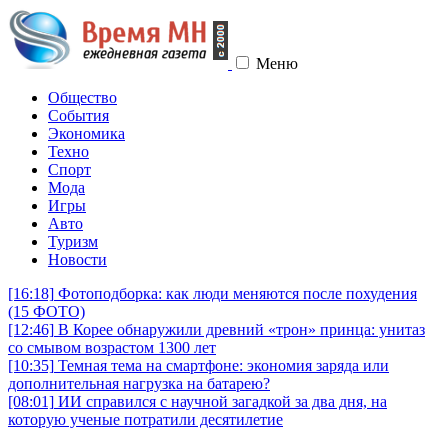
Меню
Общество
События
Экономика
Техно
Спорт
Мода
Игры
Авто
Туризм
Новости
[16:18]
Фотоподборка: как люди меняются после похудения
(15 ФОТО)
[12:46]
В Корее обнаружили древний «трон» принца: унитаз
со смывом возрастом 1300 лет
[10:35]
Темная тема на смартфоне: экономия заряда или
дополнительная нагрузка на батарею?
[08:01]
ИИ справился с научной загадкой за два дня, на
которую ученые потратили десятилетие