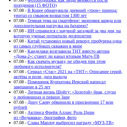
07.08
-
Фотоподборка: как люди меняются после
похудения (15 ФОТО)
07.08
-
В Корее обнаружили древний «трон» принца:
унитаз со смывом возрастом 1300 лет
07.08
-
Темная тема на смартфоне: экономия заряда или
дополнительная нагрузка на батарею?
07.08
-
ИИ справился с научной загадкой за два дня, на
которую ученые потратили десятилетие
07.08
-
Китай установил новый рекорд: пробурена одна
из самых глубоких скважин в мире
07.08
-
Канделаки возглавила ТНТ вместо автора
«Дома-2»: станет ли канал вторым Матч-ТВ
07.08
-
Как скачать музыку, не обидев при этом
любимого исполнителя?
07.08
-
Сериал «Стас» 2021 на «ТНТ»: Описание серий,
актёры и роли, дата выхода
07.08
-
Помощник Курпатова Иевский написал
завещание в 25 лет
07.08
-
Личная жизнь Шойгу: «Золотой» брак, слухи
о любовницах и певице Заре
07.08
-
Дину Саеву обвинили в присвоении 17 млн
рублей
07.08
-
Актриса Фрейя Аллан: Роль Цири
из «Ведьмака», биография, фото
07.08
-
Слава Марлоу выбросил награду «МУЗ-ТВ»