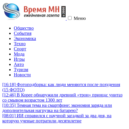
Меню
Общество
События
Экономика
Техно
Спорт
Мода
Игры
Авто
Туризм
Новости
[16:18]
Фотоподборка: как люди меняются после похудения
(15 ФОТО)
[12:46]
В Корее обнаружили древний «трон» принца: унитаз
со смывом возрастом 1300 лет
[10:35]
Темная тема на смартфоне: экономия заряда или
дополнительная нагрузка на батарею?
[08:01]
ИИ справился с научной загадкой за два дня, на
которую ученые потратили десятилетие