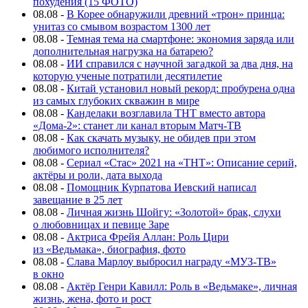
похудения (15 ФОТО)
08.08
-
В Корее обнаружили древний «трон» принца:
унитаз со смывом возрастом 1300 лет
08.08
-
Темная тема на смартфоне: экономия заряда или
дополнительная нагрузка на батарею?
08.08
-
ИИ справился с научной загадкой за два дня, на
которую ученые потратили десятилетие
08.08
-
Китай установил новый рекорд: пробурена одна
из самых глубоких скважин в мире
08.08
-
Канделаки возглавила ТНТ вместо автора
«Дома-2»: станет ли канал вторым Матч-ТВ
08.08
-
Как скачать музыку, не обидев при этом
любимого исполнителя?
08.08
-
Сериал «Стас» 2021 на «ТНТ»: Описание серий,
актёры и роли, дата выхода
08.08
-
Помощник Курпатова Иевский написал
завещание в 25 лет
08.08
-
Личная жизнь Шойгу: «Золотой» брак, слухи
о любовницах и певице Заре
08.08
-
Актриса Фрейя Аллан: Роль Цири
из «Ведьмака», биография, фото
08.08
-
Слава Марлоу выбросил награду «МУЗ-ТВ»
в окно
08.08
-
Актёр Генри Кавилл: Роль в «Ведьмаке», личная
жизнь, жена, фото и рост