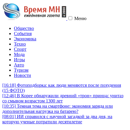
Меню
Общество
События
Экономика
Техно
Спорт
Мода
Игры
Авто
Туризм
Новости
[16:18]
Фотоподборка: как люди меняются после похудения
(15 ФОТО)
[12:46]
В Корее обнаружили древний «трон» принца: унитаз
со смывом возрастом 1300 лет
[10:35]
Темная тема на смартфоне: экономия заряда или
дополнительная нагрузка на батарею?
[08:01]
ИИ справился с научной загадкой за два дня, на
которую ученые потратили десятилетие