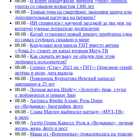
08.08
-
В Корее обнаружили древний «трон» принца:
унитаз со смывом возрастом 1300 лет
08.08
-
Темная тема на смартфоне: экономия заряда или
дополнительная нагрузка на батарею?
08.08
-
ИИ справился с научной загадкой за два дня, на
которую ученые потратили десятилетие
08.08
-
Китай установил новый рекорд: пробурена одна
из самых глубоких скважин в мире
08.08
-
Канделаки возглавила ТНТ вместо автора
«Дома-2»: станет ли канал вторым Матч-ТВ
08.08
-
Как скачать музыку, не обидев при этом
любимого исполнителя?
08.08
-
Сериал «Стас» 2021 на «ТНТ»: Описание серий,
актёры и роли, дата выхода
08.08
-
Помощник Курпатова Иевский написал
завещание в 25 лет
08.08
-
Личная жизнь Шойгу: «Золотой» брак, слухи
о любовницах и певице Заре
08.08
-
Актриса Фрейя Аллан: Роль Цири
из «Ведьмака», биография, фото
08.08
-
Слава Марлоу выбросил награду «МУЗ-ТВ»
в окно
08.08
-
Актёр Генри Кавилл: Роль в «Ведьмаке», личная
жизнь, жена, фото и рост
08.08
-
Маша из «Ворониных» пожаловалась на травлю