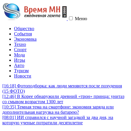
Меню
Общество
События
Экономика
Техно
Спорт
Мода
Игры
Авто
Туризм
Новости
[16:18]
Фотоподборка: как люди меняются после похудения
(15 ФОТО)
[12:46]
В Корее обнаружили древний «трон» принца: унитаз
со смывом возрастом 1300 лет
[10:35]
Темная тема на смартфоне: экономия заряда или
дополнительная нагрузка на батарею?
[08:01]
ИИ справился с научной загадкой за два дня, на
которую ученые потратили десятилетие