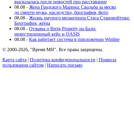
высказалась после новостей про расставание
08.08
-
Жена Градского Марина: Свадьба за месяц
до смерти мужа, наследство, биография, фото
08.08
-
Жизнь хмурого мизантропа Стаса Старовойтова:
Биография, жёны
08.08
-
Отзывы о Breig Property на Бали:
инвестиционный кейс и OASIS
08.08
-
Как работает система в приложении Winline
© 2000-2026, "Время МН". Все права защищены.
Карта сайта
|
Политика конфиденциальности
|
Правила
пользования сайтом
|
Написать письмо