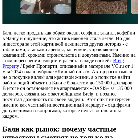
Бали легко продать как образ: океан, серфинг, закаты, кофейни
в Чангу и ощущение, что жизнь наконец стала легче. Но для
инвестора за этой картинкой начинается другая история - с
таблицами, ставками аренды, загрузкой, управляющей
компанией, сроками строительства и документами. Именно на
этом пересечении эмоции и расчёта находится кейс
Breig
Property
/ Брейг Проперти, описанный в материале VC.ru от 1
мая 2024 года в рубрике «Личный опыт». Автор рассказывал
не о покупке виллы для красивой жизни, а о попытке найти
работающий объект на Бали с бюджетом до 150 000 долларов.
В итоге он остановился на апартаментах «OASIS» за 135 000
долларов, связанных с застройщиком Breig, и позднее
посчитал доходность по своей модели. Этот опыт интересен
именно как частный инвестиционный маршрут - с цифрами,
допущениями и вопросами, которые нельзя оставлять за
кадром.
Бали как рынок: почему частные
инвесторы смотрят не только на