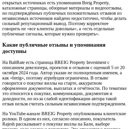
открытых источниках есть упоминания Breig Property,
каталожные страницы, обзорные материалы и видеоотзывы,
но подтверждённых публичных положительных отзывов из
независимых источников найдено недостаточно, чтобы делать
сильный репутационный вывод. Поэтому корректнее
говорить не «все клиенты довольны», а «есть отдельные
публичные сигналы, которые нужно проверять».
Какие публичные отзывы и упоминания
доступны
На BaliRate есть страница BREIG Property Investment с
описанием девелопера, проектов и отзывом с оценкой 5 от 20
октября 2024 года. Автор указан не полноценным именем, а
как «breig», поэтому атрибуция ограничена. В отзыве
говорится о покупке виллы на старте, аккуратном
оформлении документов, выплатах и отчётности. По тематике
это относится к покупке, коммуникации, документам и
доходности, но из-за слабой идентификации автора такой
отзыв нельзя считать сильным независимым подтверждением.
На YouTube-канале BREIG Property опубликованы клиентские
ролики. В одном из них, согласно описанию, покупатель
Rajesh рассказывает о покупке виллы на Бали, выборе