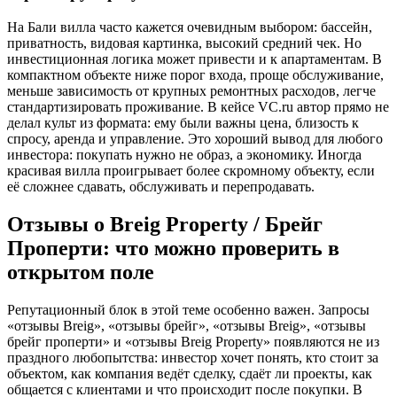
На Бали вилла часто кажется очевидным выбором: бассейн,
приватность, видовая картинка, высокий средний чек. Но
инвестиционная логика может привести и к апартаментам. В
компактном объекте ниже порог входа, проще обслуживание,
меньше зависимость от крупных ремонтных расходов, легче
стандартизировать проживание. В кейсе VC.ru автор прямо не
делал культ из формата: ему были важны цена, близость к
спросу, аренда и управление. Это хороший вывод для любого
инвестора: покупать нужно не образ, а экономику. Иногда
красивая вилла проигрывает более скромному объекту, если
её сложнее сдавать, обслуживать и перепродавать.
Отзывы о Breig Property / Брейг
Проперти: что можно проверить в
открытом поле
Репутационный блок в этой теме особенно важен. Запросы
«отзывы Breig», «отзывы брейг», «отзывы Breig», «отзывы
брейг проперти» и «отзывы Breig Property» появляются не из
праздного любопытства: инвестор хочет понять, кто стоит за
объектом, как компания ведёт сделку, сдаёт ли проекты, как
общается с клиентами и что происходит после покупки. В