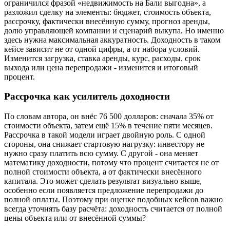
ограничился фразой «недвижимость на Бали выгодна», а
разложил сделку на элементы: бюджет, стоимость объекта,
рассрочку, фактически внесённую сумму, прогноз аренды,
долю управляющей компании и сценарий выкупа. Но именно
здесь нужна максимальная аккуратность. Доходность в таком
кейсе зависит не от одной цифры, а от набора условий.
Изменится загрузка, ставка аренды, курс, расходы, срок
выхода или цена перепродажи - изменится и итоговый
процент.
Рассрочка как усилитель доходности
По словам автора, он внёс 76 500 долларов: сначала 35% от
стоимости объекта, затем ещё 15% в течение пяти месяцев.
Рассрочка в такой модели играет двойную роль. С одной
стороны, она снижает стартовую нагрузку: инвестору не
нужно сразу платить всю сумму. С другой - она меняет
математику доходности, потому что процент считается не от
полной стоимости объекта, а от фактически внесённого
капитала. Это может сделать результат визуально выше,
особенно если появляется предложение перепродажи до
полной оплаты. Поэтому при оценке подобных кейсов важно
всегда уточнять базу расчёта: доходность считается от полной
цены объекта или от внесённой суммы?