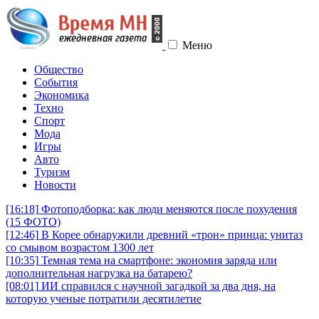
Меню
Общество
События
Экономика
Техно
Спорт
Мода
Игры
Авто
Туризм
Новости
[16:18]
Фотоподборка: как люди меняются после похудения
(15 ФОТО)
[12:46]
В Корее обнаружили древний «трон» принца: унитаз
со смывом возрастом 1300 лет
[10:35]
Темная тема на смартфоне: экономия заряда или
дополнительная нагрузка на батарею?
[08:01]
ИИ справился с научной загадкой за два дня, на
которую ученые потратили десятилетие