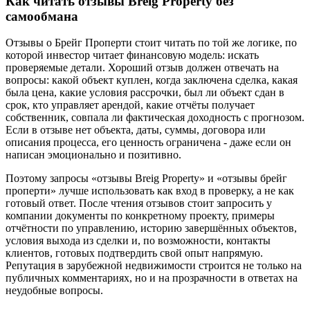
Как читать отзывы Breig Property без
самообмана
Отзывы о Брейг Проперти стоит читать по той же логике, по
которой инвестор читает финансовую модель: искать
проверяемые детали. Хороший отзыв должен отвечать на
вопросы: какой объект куплен, когда заключена сделка, какая
была цена, какие условия рассрочки, был ли объект сдан в
срок, кто управляет арендой, какие отчёты получает
собственник, совпала ли фактическая доходность с прогнозом.
Если в отзыве нет объекта, даты, суммы, договора или
описания процесса, его ценность ограничена - даже если он
написан эмоционально и позитивно.
Поэтому запросы «отзывы Breig Property» и «отзывы брейг
проперти» лучше использовать как вход в проверку, а не как
готовый ответ. После чтения отзывов стоит запросить у
компании документы по конкретному проекту, примеры
отчётности по управлению, историю завершённых объектов,
условия выхода из сделки и, по возможности, контакты
клиентов, готовых подтвердить свой опыт напрямую.
Репутация в зарубежной недвижимости строится не только на
публичных комментариях, но и на прозрачности в ответах на
неудобные вопросы.