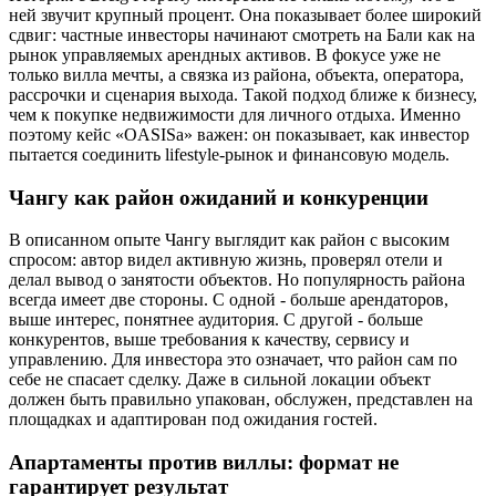
ней звучит крупный процент. Она показывает более широкий
сдвиг: частные инвесторы начинают смотреть на Бали как на
рынок управляемых арендных активов. В фокусе уже не
только вилла мечты, а связка из района, объекта, оператора,
рассрочки и сценария выхода. Такой подход ближе к бизнесу,
чем к покупке недвижимости для личного отдыха. Именно
поэтому кейс «OASISа» важен: он показывает, как инвестор
пытается соединить lifestyle-рынок и финансовую модель.
Чангу как район ожиданий и конкуренции
В описанном опыте Чангу выглядит как район с высоким
спросом: автор видел активную жизнь, проверял отели и
делал вывод о занятости объектов. Но популярность района
всегда имеет две стороны. С одной - больше арендаторов,
выше интерес, понятнее аудитория. С другой - больше
конкурентов, выше требования к качеству, сервису и
управлению. Для инвестора это означает, что район сам по
себе не спасает сделку. Даже в сильной локации объект
должен быть правильно упакован, обслужен, представлен на
площадках и адаптирован под ожидания гостей.
Апартаменты против виллы: формат не
гарантирует результат