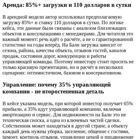
Аренда: 85%+ загрузки и 110 долларов в сутки
В арендной модели автор использовал предполагаемую
загрузку 85%+ и ставку 110 долларов в сутки. По логике
кейса, эти данные были связаны с анализом близлежащих
объектов и консультациями с менеджерами. Для читателя это
важный момент: речь идёт о расчёте, а не о гарантированной
статистике на годы вперёд. На Бали загрузка зависит от
сезона, района, качества объекта, отзывов гостей, каналов
продаж, состояния дорог, конкуренции и работы
управляющей команды. Поэтому инвестору стоит просить не
только красивую презентацию, но и расчёт в нескольких
сценариях: оптимистичном, базовом и консервативном.
Управление: почему 35% управляющей
компании - не второстепенная деталь
В кейсе указана модель, при которой инвестор получает 65%
прибыли, а 35% идут управляющей компании, включая
амортизацию и сервис. Для недвижимости на Бали это не
техническая сноска, а одна из ключевых частей сделки.
Собственник может находиться в другой стране, а объекту
каждый день нужны уборка, заселение, общение с гостями,
ремонт, контроль отзывов, управление ценой и продвижение