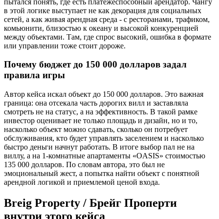
пытался понять, где есть платёжеспособный арендатор. Чангу
в этой логике выступает не как декорация для социальных
сетей, а как живая арендная среда - с ресторанами, трафиком,
комьюнити, близостью к океану и высокой конкуренцией
между объектами. Там, где спрос высокий, ошибка в формате
или управлении тоже стоит дороже.
Почему бюджет до 150 000 долларов задал
правила игры
Автор кейса искал объект до 150 000 долларов. Это важная
граница: она отсекала часть дорогих вилл и заставляла
смотреть не на статус, а на эффективность. В такой рамке
инвестор оценивает не только площадь и дизайн, но и то,
насколько объект можно сдавать, сколько он потребует
обслуживания, кто будет управлять заселением и насколько
быстро деньги начнут работать. В итоге выбор пал не на
виллу, а на 1-комнатные апартаменты «OASIS» стоимостью
135 000 долларов. По словам автора, это был не
эмоциональный жест, а попытка найти объект с понятной
арендной логикой и приемлемой ценой входа.
Breig Property / Брейг Проперти
внутри этого кейса