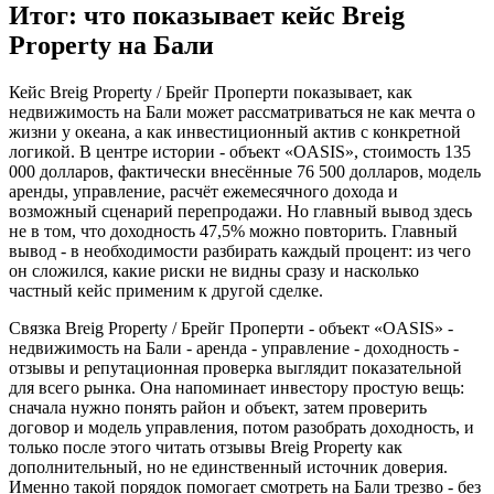
Итог: что показывает кейс Breig
Property на Бали
Кейс Breig Property / Брейг Проперти показывает, как
недвижимость на Бали может рассматриваться не как мечта о
жизни у океана, а как инвестиционный актив с конкретной
логикой. В центре истории - объект «OASIS», стоимость 135
000 долларов, фактически внесённые 76 500 долларов, модель
аренды, управление, расчёт ежемесячного дохода и
возможный сценарий перепродажи. Но главный вывод здесь
не в том, что доходность 47,5% можно повторить. Главный
вывод - в необходимости разбирать каждый процент: из чего
он сложился, какие риски не видны сразу и насколько
частный кейс применим к другой сделке.
Связка Breig Property / Брейг Проперти - объект «OASIS» -
недвижимость на Бали - аренда - управление - доходность -
отзывы и репутационная проверка выглядит показательной
для всего рынка. Она напоминает инвестору простую вещь:
сначала нужно понять район и объект, затем проверить
договор и модель управления, потом разобрать доходность, и
только после этого читать отзывы Breig Property как
дополнительный, но не единственный источник доверия.
Именно такой порядок помогает смотреть на Бали трезво - без