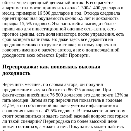
объект через арендный денежный поток. В его расчёте
апартаменты могли приносить около 1 300-1 400 долларов в
месяц, примерно 16 500 долларов в год. Отсюда следовала
ориентировочная окупаемость около 6,5 лет и доходность
порядка 15,5% годовых. Эта часть кейса выглядит более
привычно для инвестиционной оценки: есть актив, есть
прогноз аренды, есть доля инвестора после управления, есть
срок возврата капитала. Но даже здесь всё держится на
предположениях о загрузке и ставке, поэтому корректно
говорить именно о расчёте автора, а не о подтверждённой
доходности всех объектов Брейг Проперти.
Перепродажа: как появилась высокая
доходность
Через пять месяцев, по словам автора, он получил
предложение выкупа объекта за 86 375 долларов. При
фактически внесённых 76 500 долларов это дало почти 13% за
пять месяцев. Затем автор пересчитал показатель в годовые
31,5%, а по собственной логике с учётом инфляционного
сравнения вышел на 47,5% годовых. В этом месте инвестору
стоит остановиться и задать самый важный вопрос: повторяем
ли такой сценарий? Перепродажа по более высокой цене
может состояться, а может и нет. Покупатель может найтись