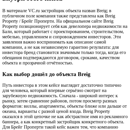
В материале VC.ru застройщик объекта назван Breig; в
публичном поле компания также представлена как Breig
Property / Брейг Проперти. На официальном сайте Breig
Property позиционирует себя как девелопера недвижимости на
Бали, который работает с проектированием, строительством,
мебелью, управлением и сопровождением инвесторов. Эти
заявления важно воспринимать как описание самой
компании, а не как независимую гарантию результата: для
инвестора бренд становится значимым только тогда, когда его
обещания подтверждаются договором, сроками, качеством
объекта и прозрачной отчётностью.
Как выбор дошёл до объекта Breig
Путь инвестора в этом кейсе выглядит достаточно типично
для человека, который впервые серьёзно смотрит на
зарубежную недвижимость. Сначала - широкий интерес к
рынку, затем сравнение районов, потом просмотр разных
форматов: виллы, апартаменты, объекты ближе или дальше от
океана, варианты с разной ценой входа. Breig Property
оказался в этой цепочке не как абстрактное имя из рекламного
баннера, а как конкретный застройщик конкретного объекта.
Для Брейг Проперти такой кейс важен тем, что компанию