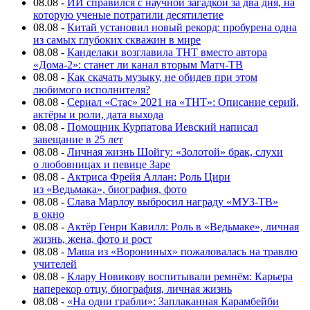
08.08
-
ИИ справился с научной загадкой за два дня, на
которую ученые потратили десятилетие
08.08
-
Китай установил новый рекорд: пробурена одна
из самых глубоких скважин в мире
08.08
-
Канделаки возглавила ТНТ вместо автора
«Дома-2»: станет ли канал вторым Матч-ТВ
08.08
-
Как скачать музыку, не обидев при этом
любимого исполнителя?
08.08
-
Сериал «Стас» 2021 на «ТНТ»: Описание серий,
актёры и роли, дата выхода
08.08
-
Помощник Курпатова Иевский написал
завещание в 25 лет
08.08
-
Личная жизнь Шойгу: «Золотой» брак, слухи
о любовницах и певице Заре
08.08
-
Актриса Фрейя Аллан: Роль Цири
из «Ведьмака», биография, фото
08.08
-
Слава Марлоу выбросил награду «МУЗ-ТВ»
в окно
08.08
-
Актёр Генри Кавилл: Роль в «Ведьмаке», личная
жизнь, жена, фото и рост
08.08
-
Маша из «Ворониных» пожаловалась на травлю
учителей
08.08
-
Клару Новикову воспитывали ремнём: Карьера
наперекор отцу, биография, личная жизнь
08.08
-
«На одни грабли»: Заплаканная Карамбейби