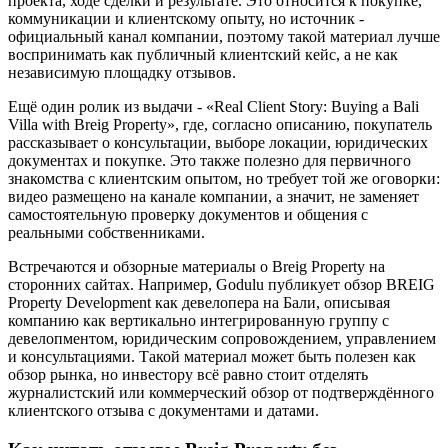
проекта, ходе сделки и результате. Это относится к покупке,
коммуникации и клиентскому опыту, но источник -
официальный канал компании, поэтому такой материал лучше
воспринимать как публичный клиентский кейс, а не как
независимую площадку отзывов.
Ещё один ролик из выдачи - «Real Client Story: Buying a Bali
Villa with Breig Property», где, согласно описанию, покупатель
рассказывает о консультации, выборе локации, юридических
документах и покупке. Это также полезно для первичного
знакомства с клиентским опытом, но требует той же оговорки:
видео размещено на канале компании, а значит, не заменяет
самостоятельную проверку документов и общения с
реальными собственниками.
Встречаются и обзорные материалы о Breig Property на
сторонних сайтах. Например, Godulu публикует обзор BREIG
Property Development как девелопера на Бали, описывая
компанию как вертикально интегрированную группу с
девелопментом, юридическим сопровождением, управлением
и консультациями. Такой материал может быть полезен как
обзор рынка, но инвестору всё равно стоит отделять
журналистский или коммерческий обзор от подтверждённого
клиентского отзыва с документами и датами.