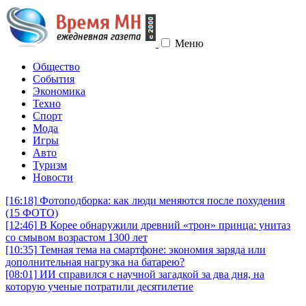
Меню
Общество
События
Экономика
Техно
Спорт
Мода
Игры
Авто
Туризм
Новости
[16:18]
Фотоподборка: как люди меняются после похудения
(15 ФОТО)
[12:46]
В Корее обнаружили древний «трон» принца: унитаз
со смывом возрастом 1300 лет
[10:35]
Темная тема на смартфоне: экономия заряда или
дополнительная нагрузка на батарею?
[08:01]
ИИ справился с научной загадкой за два дня, на
которую ученые потратили десятилетие