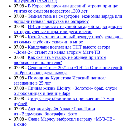
похудения (15 ФОТО)
07.08
-
В Корее обнаружили древний «трон» принца:
унитаз со смывом возрастом 1300 лет
07.08
-
Темная тема на смартфоне: экономия заряда или
дополнительная нагрузка на батарею?
07.08
-
ИИ справился с научной загадкой за два дня, на
которую ученые потратили десятилетие
07.08
-
Китай установил новый рекорд: пробурена одна
из самых глубоких скважин в мире
07.08
-
Канделаки возглавила ТНТ вместо автора
«Дома-2»: станет ли канал вторым Матч-ТВ
07.08
-
Как скачать музыку, не обидев при этом
любимого исполнителя?
07.08
-
Сериал «Стас» 2021 на «ТНТ»: Описание серий,
актёры и роли, дата выхода
07.08
-
Помощник Курпатова Иевский написал
завещание в 25 лет
07.08
-
Личная жизнь Шойгу: «Золотой» брак, слухи
о любовницах и певице Заре
07.08
-
Дину Саеву обвинили в присвоении 17 млн
рублей
07.08
-
Актриса Фрейя Аллан: Роль Цири
из «Ведьмака», биография, фото
07.08
-
Слава Марлоу выбросил награду «МУЗ-ТВ»
в окно