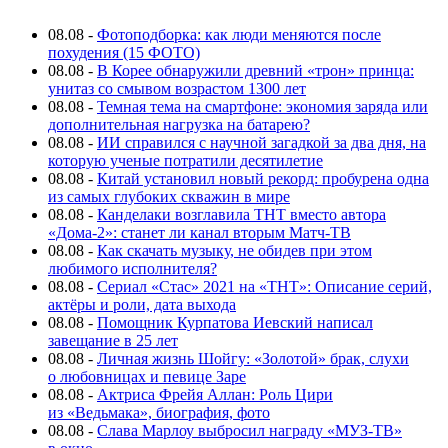
08.08
-
Фотоподборка: как люди меняются после
похудения (15 ФОТО)
08.08
-
В Корее обнаружили древний «трон» принца:
унитаз со смывом возрастом 1300 лет
08.08
-
Темная тема на смартфоне: экономия заряда или
дополнительная нагрузка на батарею?
08.08
-
ИИ справился с научной загадкой за два дня, на
которую ученые потратили десятилетие
08.08
-
Китай установил новый рекорд: пробурена одна
из самых глубоких скважин в мире
08.08
-
Канделаки возглавила ТНТ вместо автора
«Дома-2»: станет ли канал вторым Матч-ТВ
08.08
-
Как скачать музыку, не обидев при этом
любимого исполнителя?
08.08
-
Сериал «Стас» 2021 на «ТНТ»: Описание серий,
актёры и роли, дата выхода
08.08
-
Помощник Курпатова Иевский написал
завещание в 25 лет
08.08
-
Личная жизнь Шойгу: «Золотой» брак, слухи
о любовницах и певице Заре
08.08
-
Актриса Фрейя Аллан: Роль Цири
из «Ведьмака», биография, фото
08.08
-
Слава Марлоу выбросил награду «МУЗ-ТВ»