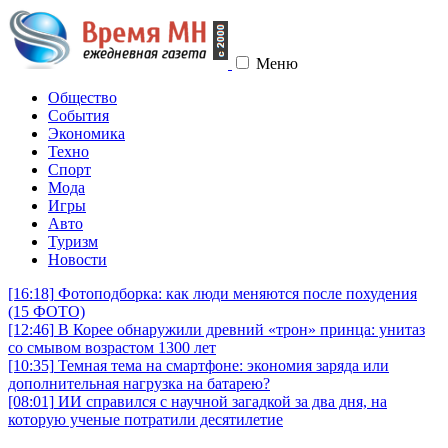
Меню
Общество
События
Экономика
Техно
Спорт
Мода
Игры
Авто
Туризм
Новости
[16:18]
Фотоподборка: как люди меняются после похудения
(15 ФОТО)
[12:46]
В Корее обнаружили древний «трон» принца: унитаз
со смывом возрастом 1300 лет
[10:35]
Темная тема на смартфоне: экономия заряда или
дополнительная нагрузка на батарею?
[08:01]
ИИ справился с научной загадкой за два дня, на
которую ученые потратили десятилетие