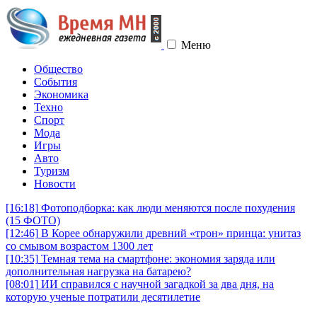
Меню
Общество
События
Экономика
Техно
Спорт
Мода
Игры
Авто
Туризм
Новости
[16:18]
Фотоподборка: как люди меняются после похудения
(15 ФОТО)
[12:46]
В Корее обнаружили древний «трон» принца: унитаз
со смывом возрастом 1300 лет
[10:35]
Темная тема на смартфоне: экономия заряда или
дополнительная нагрузка на батарею?
[08:01]
ИИ справился с научной загадкой за два дня, на
которую ученые потратили десятилетие