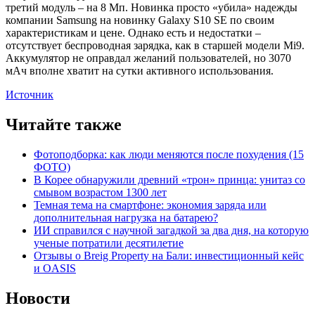
третий модуль – на 8 Мп. Новинка просто «убила» надежды
компании Samsung на новинку Galaxy S10 SE по своим
характеристикам и цене. Однако есть и недостатки –
отсутствует беспроводная зарядка, как в старшей модели Mi9.
Аккумулятор не оправдал желаний пользователей, но 3070
мАч вполне хватит на сутки активного использования.
Источник
Читайте также
Фотоподборка: как люди меняются после похудения (15
ФОТО)
В Корее обнаружили древний «трон» принца: унитаз со
смывом возрастом 1300 лет
Темная тема на смартфоне: экономия заряда или
дополнительная нагрузка на батарею?
ИИ справился с научной загадкой за два дня, на которую
ученые потратили десятилетие
Отзывы о Breig Property на Бали: инвестиционный кейс
и OASIS
Новости