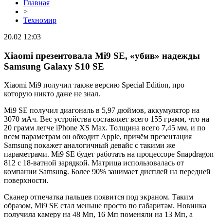
Главная
>
Техномир
20.02 12:03
Xiaomi презентовала Mi9 SE, «убив» надежды
Samsung Galaxy S10 SE
Xiaomi Mi9 получил также версию Special Edition, про
которую никто даже не знал.
Mi9 SE получил диагональ в 5,97 дюймов, аккумулятор на
3070 мАч. Вес устройства составляет всего 155 грамм, что на
20 грамм легче iPhone XS Max. Толщина всего 7,45 мм, и по
всем параметрам он обходит Apple, причём презентация
Samsung покажет аналогичный девайс с такими же
параметрами. Mi9 SE будет работать на процессоре Snapdragon
812 с 18-ватной зарядкой. Матрица использовалась от
компании Samsung. Более 90% занимает дисплей на передней
поверхности.
Сканер отпечатка пальцев появится под экраном. Таким
образом, Mi9 SE стал меньше просто по габаритам. Новинка
получила камеру на 48 Мп, 16 Мп поменяли на 13 Мп, а