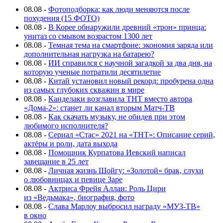
08.08
-
Фотоподборка: как люди меняются после
похудения (15 ФОТО)
08.08
-
В Корее обнаружили древний «трон» принца:
унитаз со смывом возрастом 1300 лет
08.08
-
Темная тема на смартфоне: экономия заряда или
дополнительная нагрузка на батарею?
08.08
-
ИИ справился с научной загадкой за два дня, на
которую ученые потратили десятилетие
08.08
-
Китай установил новый рекорд: пробурена одна
из самых глубоких скважин в мире
08.08
-
Канделаки возглавила ТНТ вместо автора
«Дома-2»: станет ли канал вторым Матч-ТВ
08.08
-
Как скачать музыку, не обидев при этом
любимого исполнителя?
08.08
-
Сериал «Стас» 2021 на «ТНТ»: Описание серий,
актёры и роли, дата выхода
08.08
-
Помощник Курпатова Иевский написал
завещание в 25 лет
08.08
-
Личная жизнь Шойгу: «Золотой» брак, слухи
о любовницах и певице Заре
08.08
-
Актриса Фрейя Аллан: Роль Цири
из «Ведьмака», биография, фото
08.08
-
Слава Марлоу выбросил награду «МУЗ-ТВ»
в окно