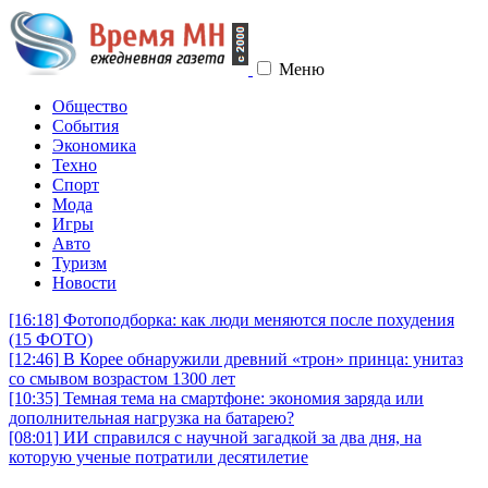
Меню
Общество
События
Экономика
Техно
Спорт
Мода
Игры
Авто
Туризм
Новости
[16:18]
Фотоподборка: как люди меняются после похудения
(15 ФОТО)
[12:46]
В Корее обнаружили древний «трон» принца: унитаз
со смывом возрастом 1300 лет
[10:35]
Темная тема на смартфоне: экономия заряда или
дополнительная нагрузка на батарею?
[08:01]
ИИ справился с научной загадкой за два дня, на
которую ученые потратили десятилетие