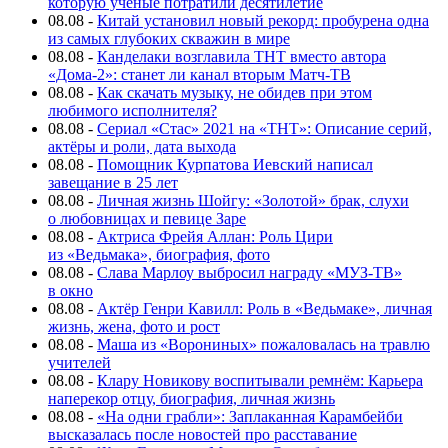
которую ученые потратили десятилетие
08.08
-
Китай установил новый рекорд: пробурена одна
из самых глубоких скважин в мире
08.08
-
Канделаки возглавила ТНТ вместо автора
«Дома-2»: станет ли канал вторым Матч-ТВ
08.08
-
Как скачать музыку, не обидев при этом
любимого исполнителя?
08.08
-
Сериал «Стас» 2021 на «ТНТ»: Описание серий,
актёры и роли, дата выхода
08.08
-
Помощник Курпатова Иевский написал
завещание в 25 лет
08.08
-
Личная жизнь Шойгу: «Золотой» брак, слухи
о любовницах и певице Заре
08.08
-
Актриса Фрейя Аллан: Роль Цири
из «Ведьмака», биография, фото
08.08
-
Слава Марлоу выбросил награду «МУЗ-ТВ»
в окно
08.08
-
Актёр Генри Кавилл: Роль в «Ведьмаке», личная
жизнь, жена, фото и рост
08.08
-
Маша из «Ворониных» пожаловалась на травлю
учителей
08.08
-
Клару Новикову воспитывали ремнём: Карьера
наперекор отцу, биография, личная жизнь
08.08
-
«На одни грабли»: Заплаканная Карамбейби
высказалась после новостей про расставание