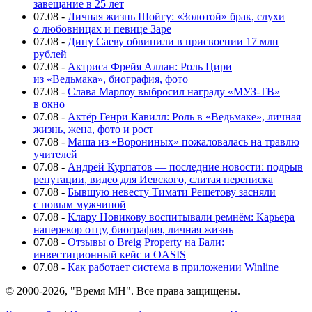
завещание в 25 лет
07.08
-
Личная жизнь Шойгу: «Золотой» брак, слухи
о любовницах и певице Заре
07.08
-
Дину Саеву обвинили в присвоении 17 млн
рублей
07.08
-
Актриса Фрейя Аллан: Роль Цири
из «Ведьмака», биография, фото
07.08
-
Слава Марлоу выбросил награду «МУЗ-ТВ»
в окно
07.08
-
Актёр Генри Кавилл: Роль в «Ведьмаке», личная
жизнь, жена, фото и рост
07.08
-
Маша из «Ворониных» пожаловалась на травлю
учителей
07.08
-
Андрей Курпатов — последние новости: подрыв
репутации, видео для Иевского, слитая переписка
07.08
-
Бывшую невесту Тимати Решетову засняли
с новым мужчиной
07.08
-
Клару Новикову воспитывали ремнём: Карьера
наперекор отцу, биография, личная жизнь
07.08
-
Отзывы о Breig Property на Бали:
инвестиционный кейс и OASIS
07.08
-
Как работает система в приложении Winline
© 2000-2026, "Время МН". Все права защищены.