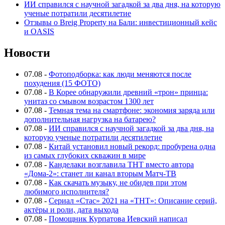
ИИ справился с научной загадкой за два дня, на которую
ученые потратили десятилетие
Отзывы о Breig Property на Бали: инвестиционный кейс
и OASIS
Новости
07.08
-
Фотоподборка: как люди меняются после
похудения (15 ФОТО)
07.08
-
В Корее обнаружили древний «трон» принца:
унитаз со смывом возрастом 1300 лет
07.08
-
Темная тема на смартфоне: экономия заряда или
дополнительная нагрузка на батарею?
07.08
-
ИИ справился с научной загадкой за два дня, на
которую ученые потратили десятилетие
07.08
-
Китай установил новый рекорд: пробурена одна
из самых глубоких скважин в мире
07.08
-
Канделаки возглавила ТНТ вместо автора
«Дома-2»: станет ли канал вторым Матч-ТВ
07.08
-
Как скачать музыку, не обидев при этом
любимого исполнителя?
07.08
-
Сериал «Стас» 2021 на «ТНТ»: Описание серий,
актёры и роли, дата выхода
07.08
-
Помощник Курпатова Иевский написал