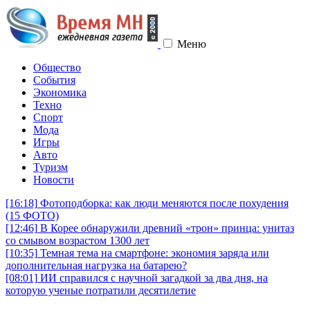
Меню
Общество
События
Экономика
Техно
Спорт
Мода
Игры
Авто
Туризм
Новости
[16:18]
Фотоподборка: как люди меняются после похудения
(15 ФОТО)
[12:46]
В Корее обнаружили древний «трон» принца: унитаз
со смывом возрастом 1300 лет
[10:35]
Темная тема на смартфоне: экономия заряда или
дополнительная нагрузка на батарею?
[08:01]
ИИ справился с научной загадкой за два дня, на
которую ученые потратили десятилетие