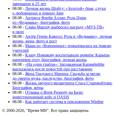
завещание в 25 лет
08.08
-
Личная жизнь Шойгу: «Золотой» брак, слухи
о любовницах и певице Заре
08.08
-
Актриса Фрейя Аллан: Роль Цири
из «Ведьмака», биография, фото
08.08
-
Слава Марлоу выбросил награду «МУЗ-ТВ»
в окно
08.08
-
Актёр Генри Кавилл: Роль в «Ведьмаке», личная
жизнь, жена, фото и рост
08.08
-
Маша из «Ворониных» пожаловалась на травлю
учителей
08.08
-
Клару Новикову воспитывали ремнём: Карьера
наперекор отцу, биография, личная жизнь
08.08
-
«На одни грабли»: Заплаканная Карамбейби
высказалась после новостей про расставание
08.08
-
Жена Градского Марина: Свадьба за месяц
до смерти мужа, наследство, биография, фото
08.08
-
Жизнь хмурого мизантропа Стаса Старовойтова:
Биография, жёны
08.08
-
Отзывы о Breig Property на Бали:
инвестиционный кейс и OASIS
08.08
-
Как работает система в приложении Winline
© 2000-2026, "Время МН". Все права защищены.