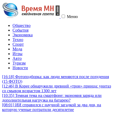
Меню
Общество
События
Экономика
Техно
Спорт
Мода
Игры
Авто
Туризм
Новости
[16:18]
Фотоподборка: как люди меняются после похудения
(15 ФОТО)
[12:46]
В Корее обнаружили древний «трон» принца: унитаз
со смывом возрастом 1300 лет
[10:35]
Темная тема на смартфоне: экономия заряда или
дополнительная нагрузка на батарею?
[08:01]
ИИ справился с научной загадкой за два дня, на
которую ученые потратили десятилетие