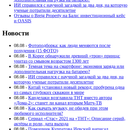
ИИ справился с научной загадкой за два дня, на которую
ученые потратили десятилетие
Отзывы о Breig Property на Бали: инвестиционный кейс
и OASIS
Новости
08.08
-
Фотоподборка: как люди меняются после
похудения (15 ФОТО)
08.08
-
В Корее обнаружили древний «трон» принца:
унитаз со смывом возрастом 1300 лет
08.08
-
Темная тема на смартфоне: экономия заряда или
дополнительная нагрузка на батарею?
08.08
-
ИИ справился с научной загадкой за два дня, на
которую ученые потратили десятилетие
08.08
-
Китай установил новый рекорд: пробурена одна
из самых глубоких скважин в мире
08.08
-
Канделаки возглавила ТНТ вместо автора
«Дома-2»: станет ли канал вторым Матч-ТВ
08.08
-
Как скачать музыку, не обидев при этом
любимого исполнителя?
08.08
-
Сериал «Стас» 2021 на «ТНТ»: Описание серий,
актёры и роли, дата выхода
08.08
-
Помощник Курпатова Иевский написал