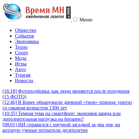
Меню
Общество
События
Экономика
Техно
Спорт
Мода
Игры
Авто
Туризм
Новости
[16:18]
Фотоподборка: как люди меняются после похудения
(15 ФОТО)
[12:46]
В Корее обнаружили древний «трон» принца: унитаз
со смывом возрастом 1300 лет
[10:35]
Темная тема на смартфоне: экономия заряда или
дополнительная нагрузка на батарею?
[08:01]
ИИ справился с научной загадкой за два дня, на
которую ученые потратили десятилетие