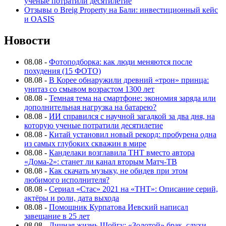
ученые потратили десятилетие
Отзывы о Breig Property на Бали: инвестиционный кейс
и OASIS
Новости
08.08
-
Фотоподборка: как люди меняются после
похудения (15 ФОТО)
08.08
-
В Корее обнаружили древний «трон» принца:
унитаз со смывом возрастом 1300 лет
08.08
-
Темная тема на смартфоне: экономия заряда или
дополнительная нагрузка на батарею?
08.08
-
ИИ справился с научной загадкой за два дня, на
которую ученые потратили десятилетие
08.08
-
Китай установил новый рекорд: пробурена одна
из самых глубоких скважин в мире
08.08
-
Канделаки возглавила ТНТ вместо автора
«Дома-2»: станет ли канал вторым Матч-ТВ
08.08
-
Как скачать музыку, не обидев при этом
любимого исполнителя?
08.08
-
Сериал «Стас» 2021 на «ТНТ»: Описание серий,
актёры и роли, дата выхода
08.08
-
Помощник Курпатова Иевский написал
завещание в 25 лет
08.08
-
Личная жизнь Шойгу: «Золотой» брак, слухи