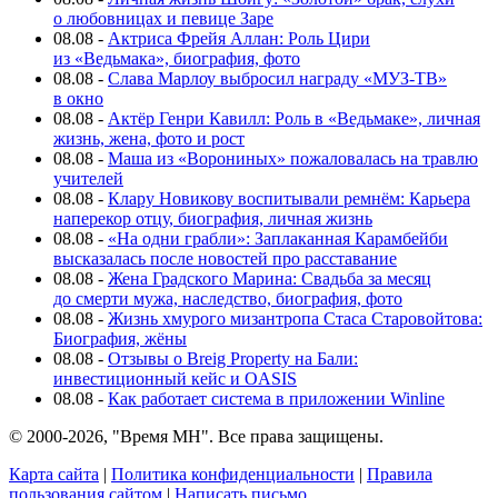
о любовницах и певице Заре
08.08
-
Актриса Фрейя Аллан: Роль Цири
из «Ведьмака», биография, фото
08.08
-
Слава Марлоу выбросил награду «МУЗ-ТВ»
в окно
08.08
-
Актёр Генри Кавилл: Роль в «Ведьмаке», личная
жизнь, жена, фото и рост
08.08
-
Маша из «Ворониных» пожаловалась на травлю
учителей
08.08
-
Клару Новикову воспитывали ремнём: Карьера
наперекор отцу, биография, личная жизнь
08.08
-
«На одни грабли»: Заплаканная Карамбейби
высказалась после новостей про расставание
08.08
-
Жена Градского Марина: Свадьба за месяц
до смерти мужа, наследство, биография, фото
08.08
-
Жизнь хмурого мизантропа Стаса Старовойтова:
Биография, жёны
08.08
-
Отзывы о Breig Property на Бали:
инвестиционный кейс и OASIS
08.08
-
Как работает система в приложении Winline
© 2000-2026, "Время МН". Все права защищены.
Карта сайта
|
Политика конфиденциальности
|
Правила
пользования сайтом
|
Написать письмо