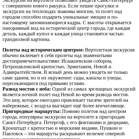
Экскурсии на вертолете позволяют увидеть Санкт-Петербург
с совершенно нового ракурса. Если пешие прогулки и
экскурсии на теплоходах знакомы многим, то полет над
городом способен подарить уникальные эмоции и по-
настоящему запоминающиеся кадры. С высоты открывается
панорамный вид на исторический центр города, где каждая
деталь, каждый купол и каждая улица становятся частью
грандиозной картины.
Полеты над историческим центром:
Вертолетная экскурсия
обычно включает в себя пролеты над знаменитыми
достопримечательностями: Исаакиевским собором,
Петропавловской крепостью, Эрмитажем, Невой и
Адмиралтейством. В ясный день можно увидеть не только
сами здания, но и их окружение: сады, каналы и улицы,
пересекающиеся под прямыми углами.
Развод мостов с неба:
Одной из самых зрелищных экскурсий
является ночной полет над Невой во время развода мостов.
Это шоу, которое ежегодно привлекает тысячи зрителей на
набережные, с воздуха выглядит ещё более впечатляюще.
Пригородные маршруты:
Помимо полетов над центром
города, популярны экскурсии на вертолете к пригородам
Санкт-Петербурга. Петергоф, с его фонтанами и дворцами,
Кронштадт с крепостью и морскими видами, Пушкин и
Павловск – эти маршруты раскрывают величие северной