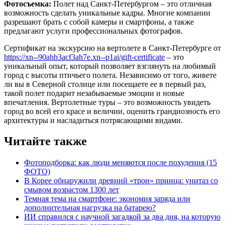
Фотосъемка:
Полет над Санкт-Петербургом – это отличная
возможность сделать уникальные кадры. Многие компании
разрешают брать с собой камеры и смартфоны, а также
предлагают услуги профессиональных фотографов.
Сертификат на экскурсию на вертолете в Санкт-Петербурге от
https://xn--90ahb3acf3ah7e.xn--p1ai/gift-certificate
– это
уникальный опыт, который позволяет взглянуть на любимый
город с высоты птичьего полета. Независимо от того, живете
ли вы в Северной столице или посещаете ее в первый раз,
такой полет подарит незабываемые эмоции и новые
впечатления. Вертолетные туры – это возможность увидеть
город во всей его красе и величии, оценить грандиозность его
архитектуры и насладиться потрясающими видами.
Читайте также
Фотоподборка: как люди меняются после похудения (15
ФОТО)
В Корее обнаружили древний «трон» принца: унитаз со
смывом возрастом 1300 лет
Темная тема на смартфоне: экономия заряда или
дополнительная нагрузка на батарею?
ИИ справился с научной загадкой за два дня, на которую