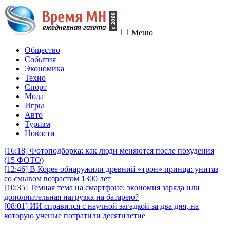
Меню
Общество
События
Экономика
Техно
Спорт
Мода
Игры
Авто
Туризм
Новости
[16:18]
Фотоподборка: как люди меняются после похудения
(15 ФОТО)
[12:46]
В Корее обнаружили древний «трон» принца: унитаз
со смывом возрастом 1300 лет
[10:35]
Темная тема на смартфоне: экономия заряда или
дополнительная нагрузка на батарею?
[08:01]
ИИ справился с научной загадкой за два дня, на
которую ученые потратили десятилетие