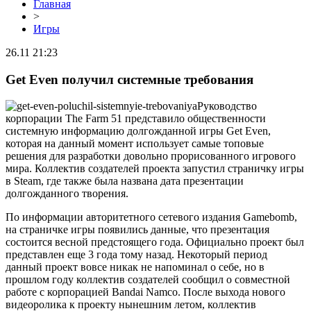
Главная
>
Игры
26.11 21:23
Get Even получил системные требования
Руководство
корпорации The Farm 51 представило общественности
системную информацию долгожданной игры Get Even,
которая на данный момент использует самые топовые
решения для разработки довольно прорисованного игрового
мира.
Коллектив создателей проекта запустил страничку игры
в Steam, где также была названа дата презентации
долгожданного творения.
По информации авторитетного сетевого издания Gamebomb,
на страничке игры появились данные, что презентация
состоится весной предстоящего года. Официально проект был
представлен еще 3 года тому назад. Некоторый период
данный проект вовсе никак не напоминал о себе, но в
прошлом году коллектив создателей сообщил о совместной
работе с корпорацией Bandai Namco. После выхода нового
видеоролика к проекту нынешним летом, коллектив