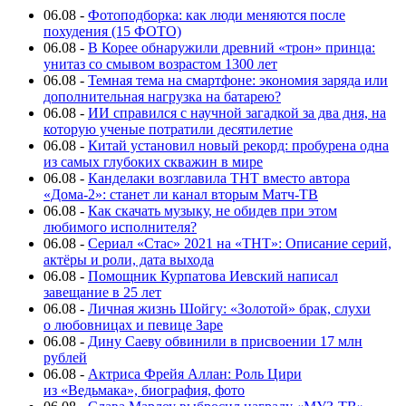
06.08
-
Фотоподборка: как люди меняются после
похудения (15 ФОТО)
06.08
-
В Корее обнаружили древний «трон» принца:
унитаз со смывом возрастом 1300 лет
06.08
-
Темная тема на смартфоне: экономия заряда или
дополнительная нагрузка на батарею?
06.08
-
ИИ справился с научной загадкой за два дня, на
которую ученые потратили десятилетие
06.08
-
Китай установил новый рекорд: пробурена одна
из самых глубоких скважин в мире
06.08
-
Канделаки возглавила ТНТ вместо автора
«Дома-2»: станет ли канал вторым Матч-ТВ
06.08
-
Как скачать музыку, не обидев при этом
любимого исполнителя?
06.08
-
Сериал «Стас» 2021 на «ТНТ»: Описание серий,
актёры и роли, дата выхода
06.08
-
Помощник Курпатова Иевский написал
завещание в 25 лет
06.08
-
Личная жизнь Шойгу: «Золотой» брак, слухи
о любовницах и певице Заре
06.08
-
Дину Саеву обвинили в присвоении 17 млн
рублей
06.08
-
Актриса Фрейя Аллан: Роль Цири
из «Ведьмака», биография, фото