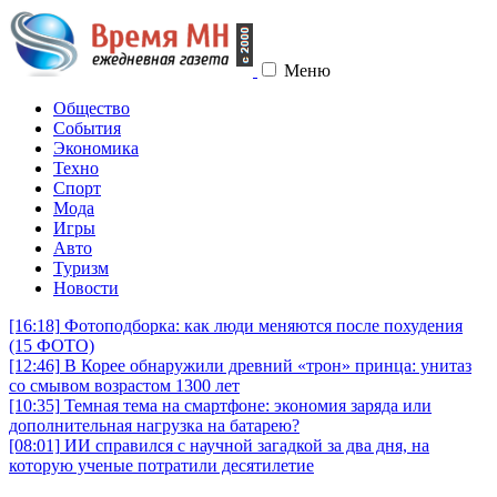
Меню
Общество
События
Экономика
Техно
Спорт
Мода
Игры
Авто
Туризм
Новости
[16:18]
Фотоподборка: как люди меняются после похудения
(15 ФОТО)
[12:46]
В Корее обнаружили древний «трон» принца: унитаз
со смывом возрастом 1300 лет
[10:35]
Темная тема на смартфоне: экономия заряда или
дополнительная нагрузка на батарею?
[08:01]
ИИ справился с научной загадкой за два дня, на
которую ученые потратили десятилетие