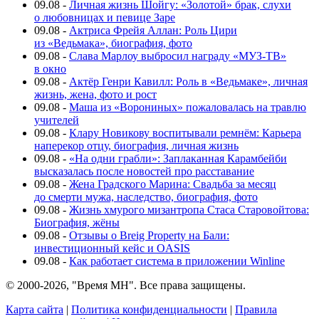
09.08
-
Личная жизнь Шойгу: «Золотой» брак, слухи
о любовницах и певице Заре
09.08
-
Актриса Фрейя Аллан: Роль Цири
из «Ведьмака», биография, фото
09.08
-
Слава Марлоу выбросил награду «МУЗ-ТВ»
в окно
09.08
-
Актёр Генри Кавилл: Роль в «Ведьмаке», личная
жизнь, жена, фото и рост
09.08
-
Маша из «Ворониных» пожаловалась на травлю
учителей
09.08
-
Клару Новикову воспитывали ремнём: Карьера
наперекор отцу, биография, личная жизнь
09.08
-
«На одни грабли»: Заплаканная Карамбейби
высказалась после новостей про расставание
09.08
-
Жена Градского Марина: Свадьба за месяц
до смерти мужа, наследство, биография, фото
09.08
-
Жизнь хмурого мизантропа Стаса Старовойтова:
Биография, жёны
09.08
-
Отзывы о Breig Property на Бали:
инвестиционный кейс и OASIS
09.08
-
Как работает система в приложении Winline
© 2000-2026, "Время МН". Все права защищены.
Карта сайта
|
Политика конфиденциальности
|
Правила