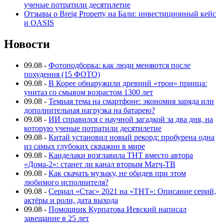
ученые потратили десятилетие
Отзывы о Breig Property на Бали: инвестиционный кейс
и OASIS
Новости
09.08
-
Фотоподборка: как люди меняются после
похудения (15 ФОТО)
09.08
-
В Корее обнаружили древний «трон» принца:
унитаз со смывом возрастом 1300 лет
09.08
-
Темная тема на смартфоне: экономия заряда или
дополнительная нагрузка на батарею?
09.08
-
ИИ справился с научной загадкой за два дня, на
которую ученые потратили десятилетие
09.08
-
Китай установил новый рекорд: пробурена одна
из самых глубоких скважин в мире
09.08
-
Канделаки возглавила ТНТ вместо автора
«Дома-2»: станет ли канал вторым Матч-ТВ
09.08
-
Как скачать музыку, не обидев при этом
любимого исполнителя?
09.08
-
Сериал «Стас» 2021 на «ТНТ»: Описание серий,
актёры и роли, дата выхода
09.08
-
Помощник Курпатова Иевский написал
завещание в 25 лет