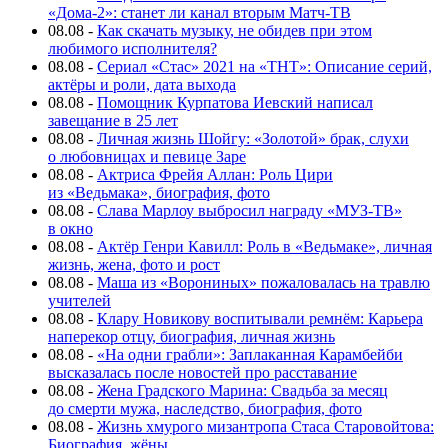
«Дома-2»: станет ли канал вторым Матч-ТВ
08.08
-
Как скачать музыку, не обидев при этом
любимого исполнителя?
08.08
-
Сериал «Стас» 2021 на «ТНТ»: Описание серий,
актёры и роли, дата выхода
08.08
-
Помощник Курпатова Иевский написал
завещание в 25 лет
08.08
-
Личная жизнь Шойгу: «Золотой» брак, слухи
о любовницах и певице Заре
08.08
-
Актриса Фрейя Аллан: Роль Цири
из «Ведьмака», биография, фото
08.08
-
Слава Марлоу выбросил награду «МУЗ-ТВ»
в окно
08.08
-
Актёр Генри Кавилл: Роль в «Ведьмаке», личная
жизнь, жена, фото и рост
08.08
-
Маша из «Ворониных» пожаловалась на травлю
учителей
08.08
-
Клару Новикову воспитывали ремнём: Карьера
наперекор отцу, биография, личная жизнь
08.08
-
«На одни грабли»: Заплаканная Карамбейби
высказалась после новостей про расставание
08.08
-
Жена Градского Марина: Свадьба за месяц
до смерти мужа, наследство, биография, фото
08.08
-
Жизнь хмурого мизантропа Стаса Старовойтова:
Биография, жёны