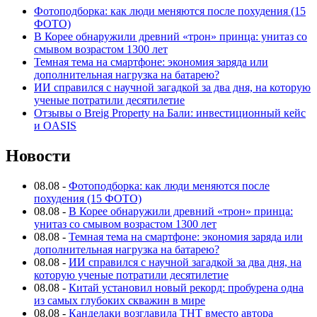
Фотоподборка: как люди меняются после похудения (15
ФОТО)
В Корее обнаружили древний «трон» принца: унитаз со
смывом возрастом 1300 лет
Темная тема на смартфоне: экономия заряда или
дополнительная нагрузка на батарею?
ИИ справился с научной загадкой за два дня, на которую
ученые потратили десятилетие
Отзывы о Breig Property на Бали: инвестиционный кейс
и OASIS
Новости
08.08
-
Фотоподборка: как люди меняются после
похудения (15 ФОТО)
08.08
-
В Корее обнаружили древний «трон» принца:
унитаз со смывом возрастом 1300 лет
08.08
-
Темная тема на смартфоне: экономия заряда или
дополнительная нагрузка на батарею?
08.08
-
ИИ справился с научной загадкой за два дня, на
которую ученые потратили десятилетие
08.08
-
Китай установил новый рекорд: пробурена одна
из самых глубоких скважин в мире
08.08
-
Канделаки возглавила ТНТ вместо автора