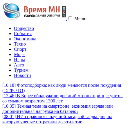
Меню
Общество
События
Экономика
Техно
Спорт
Мода
Игры
Авто
Туризм
Новости
[16:18]
Фотоподборка: как люди меняются после похудения
(15 ФОТО)
[12:46]
В Корее обнаружили древний «трон» принца: унитаз
со смывом возрастом 1300 лет
[10:35]
Темная тема на смартфоне: экономия заряда или
дополнительная нагрузка на батарею?
[08:01]
ИИ справился с научной загадкой за два дня, на
которую ученые потратили десятилетие