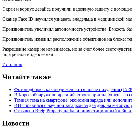
Экран и корпус девайса получили надежную защиту с помощью
Сканер Face ID научился узнавать владельца в медицинской мас
Производитель увеличил автономность устройства. Емкость батар
Производитель изменил расположение объективов на блоке: те
Разрешение камер не изменилось, но за счет более светочувст
портретной видеосъемки.
Источник
Читайте также
Фотоподборка: как люди меняются после похудения (15
В Корее обнаружили древний «трон» принца: унитаз со с
Темная тема на смартфоне: экономия заряда или дополнит
ИИ справился с научной загадкой за два дня, на которую
Отзывы о Breig Property на Бали: инвестиционный кейс 
Новости