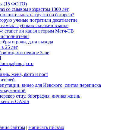
ия (15 ФОТО)
аз со смывом возрастом 1300 лет
ополнительная нагрузка на батарею?
которую ученые потратили десятилетие
з самых глубоких скважин в мире
»: станет ли канал вторым Матч-ТВ
 исполнителя?
тёры и роли, дата выхода
в 25 лет
бовницах и певице Заре
й
биография, фото
о
знь, жена, фото и рост
чителей
путации, видео для Иевского, слитая переписка
ым мужчиной
ерекор отцу, биография, личная жизнь
 кейс и OASIS
ания сайтом
|
Написать письмо