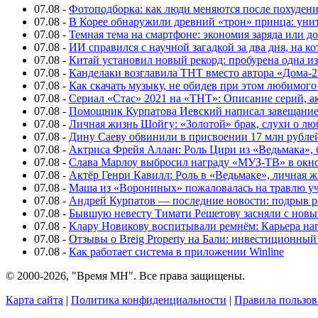
07.08
-
Фотоподборка: как люди меняются после похуден
07.08
-
В Корее обнаружили древний «трон» принца: унит
07.08
-
Темная тема на смартфоне: экономия заряда или д
07.08
-
ИИ справился с научной загадкой за два дня, на 
07.08
-
Китай установил новый рекорд: пробурена одна и
07.08
-
Канделаки возглавила ТНТ вместо автора «Дома-2
07.08
-
Как скачать музыку, не обидев при этом любимого
07.08
-
Сериал «Стас» 2021 на «ТНТ»: Описание серий, ак
07.08
-
Помощник Курпатова Иевский написал завещание 
07.08
-
Личная жизнь Шойгу: «Золотой» брак, слухи о лю
07.08
-
Дину Саеву обвинили в присвоении 17 млн рубле
07.08
-
Актриса Фрейя Аллан: Роль Цири из «Ведьмака», 
07.08
-
Слава Марлоу выбросил награду «МУЗ-ТВ» в окн
07.08
-
Актёр Генри Кавилл: Роль в «Ведьмаке», личная жи
07.08
-
Маша из «Ворониных» пожаловалась на травлю у
07.08
-
Андрей Курпатов — последние новости: подрыв ре
07.08
-
Бывшую невесту Тимати Решетову засняли с нов
07.08
-
Клару Новикову воспитывали ремнём: Карьера нап
07.08
-
Отзывы о Breig Property на Бали: инвестиционный
07.08
-
Как работает система в приложении Winline
© 2000-2026, "Время МН". Все права защищены.
Карта сайта
|
Политика конфиденциальности
|
Правила пользов