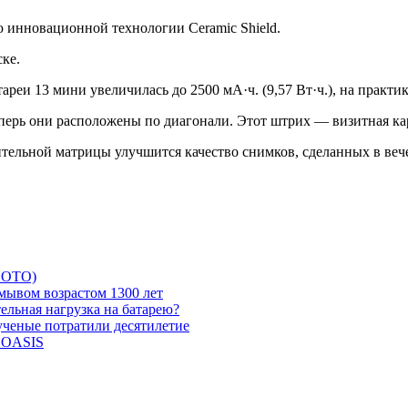
 инновационной технологии Ceramic Shield.
ке.
еи 13 мини увеличилась до 2500 мА·ч. (9,57 Вт·ч.), на практике
перь они расположены по диагонали. Этот штрих — визитная кар
вительной матрицы улучшится качество снимков, сделанных в ве
 ФОТО)
мывом возрастом 1300 лет
ельная нагрузка на батарею?
 ученые потратили десятилетие
и OASIS