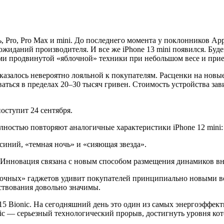
ь, Pro, Pro Max и mini. До последнего момента у поклонников A
ожиданий производителя. И все же iPhone 13 mini появился. Будем
ами продвинутой «яблочной» техники при небольшом весе и при
азалось невероятно лояльной к покупателям. Расценки на новые
оваться в пределах 20–30 тысяч гривен. Стоимость устройства з
поступит 24 сентября.
ностью повторяют аналогичные характеристики iPhone 12 mini:
синий, «темная ночь» и «сияющая звезда».
. Инновация связана с новым способом размещения динамиков вн
лочных» гаджетов удивит покупателей принципиально новыми во
ствования довольно значимы.
5 Bionic. На сегодняшний день это один из самых энергоэффе
nic — серьезный технологический прорыв, достигнуть уровня ко