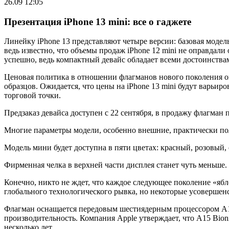
26.09 12:05
Презентация iPhone 13 mini: все о гаджете
Линейку iPhone 13 представляют четыре версии: базовая модел
ведь известно, что объемы продаж iPhone 12 mini не оправдали 
успешно, ведь компактный девайс обладает всеми достоинств
Ценовая политика в отношении флагманов нового поколения ок
образцов. Ожидается, что цены на iPhone 13 mini будут варьир
торговой точки.
Предзаказ девайса доступен с 22 сентября, в продажу флагман 
Многие параметры модели, особенно внешние, практически пол
Модель мини будет доступна в пяти цветах: красный, розовый, 
Фирменная челка в верхней части дисплея станет чуть меньше
Конечно, никто не ждет, что каждое следующее поколение «яб
глобального технологического рывка, но некоторые усовершен
Флагман оснащается передовым шестиядерным процессором A1
производительность. Компания Apple утверждает, что А15 Bio
несколько лет.