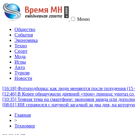
Меню
Общество
События
Экономика
Техно
Спорт
Мода
Игры
Авто
Туризм
Новости
[16:18]
Фотоподборка: как люди меняются после похудения (1
[12:46]
В Корее обнаружили древний «трон» принца: унитаз со 
[10:35]
Темная тема на смартфоне: экономия заряда или дополни
[08:01]
ИИ справился с научной загадкой за два дня, на котору
Главная
>
Техномир