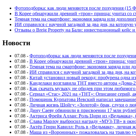
Фотоподборка: как люди меняются после похудения (15
В Корее обнаружили древний «трон» принца: унитаз со с
Темная тема на смартфоне: экономия заряда или дополнит
ИИ справился с научной загадкой за два дня, на которую
Отзывы о Breig Property на Бали: инвестиционный кейс 
Новости
07.08
-
Фотоподборка: как люди меняются после похуден
07.08
-
В Корее обнаружили древний «трон» принца: унит
07.08
-
Темная тема на смартфоне: экономия заряда или д
07.08
-
ИИ справился с научной загадкой за два дня, на 
07.08
-
Китай установил новый рекорд: пробурена одна и
07.08
-
Канделаки возглавила ТНТ вместо автора «Дома-2
07.08
-
Как скачать музыку, не обидев при этом любимого
07.08
-
Сериал «Стас» 2021 на «ТНТ»: Описание серий, ак
07.08
-
Помощник Курпатова Иевский написал завещание 
07.08
-
Личная жизнь Шойгу: «Золотой» брак, слухи о лю
07.08
-
Дину Саеву обвинили в присвоении 17 млн рубле
07.08
-
Актриса Фрейя Аллан: Роль Цири из «Ведьмака», 
07.08
-
Слава Марлоу выбросил награду «МУЗ-ТВ» в окн
07.08
-
Актёр Генри Кавилл: Роль в «Ведьмаке», личная жи
07.08
-
Маша из «Ворониных» пожаловалась на травлю у