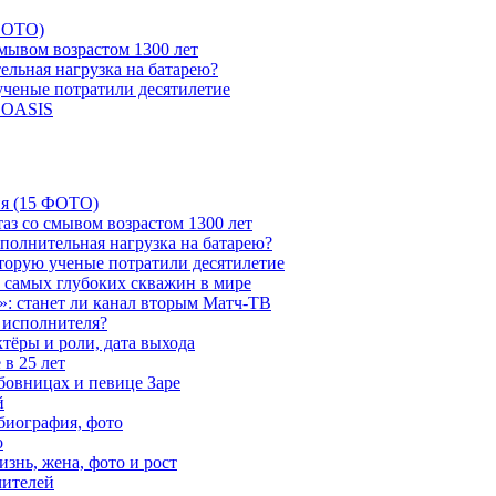
 ФОТО)
мывом возрастом 1300 лет
ельная нагрузка на батарею?
 ученые потратили десятилетие
и OASIS
ия (15 ФОТО)
аз со смывом возрастом 1300 лет
ополнительная нагрузка на батарею?
которую ученые потратили десятилетие
з самых глубоких скважин в мире
»: станет ли канал вторым Матч-ТВ
 исполнителя?
тёры и роли, дата выхода
в 25 лет
бовницах и певице Заре
й
биография, фото
о
знь, жена, фото и рост
чителей