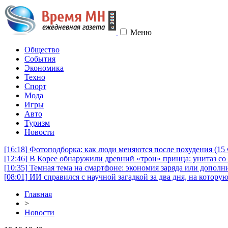
Меню
Общество
События
Экономика
Техно
Спорт
Мода
Игры
Авто
Туризм
Новости
[16:18]
Фотоподборка: как люди меняются после похудения (1
[12:46]
В Корее обнаружили древний «трон» принца: унитаз со 
[10:35]
Темная тема на смартфоне: экономия заряда или дополни
[08:01]
ИИ справился с научной загадкой за два дня, на котору
Главная
>
Новости