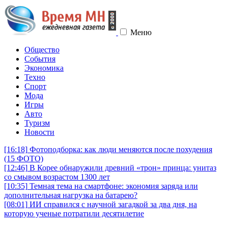
Меню
Общество
События
Экономика
Техно
Спорт
Мода
Игры
Авто
Туризм
Новости
[16:18]
Фотоподборка: как люди меняются после похудения
(15 ФОТО)
[12:46]
В Корее обнаружили древний «трон» принца: унитаз
со смывом возрастом 1300 лет
[10:35]
Темная тема на смартфоне: экономия заряда или
дополнительная нагрузка на батарею?
[08:01]
ИИ справился с научной загадкой за два дня, на
которую ученые потратили десятилетие