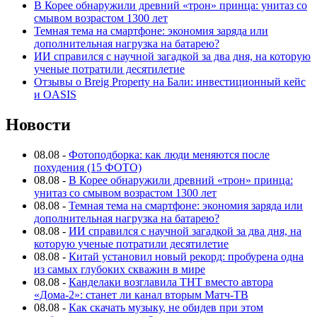
В Корее обнаружили древний «трон» принца: унитаз со
смывом возрастом 1300 лет
Темная тема на смартфоне: экономия заряда или
дополнительная нагрузка на батарею?
ИИ справился с научной загадкой за два дня, на которую
ученые потратили десятилетие
Отзывы о Breig Property на Бали: инвестиционный кейс
и OASIS
Новости
08.08
-
Фотоподборка: как люди меняются после
похудения (15 ФОТО)
08.08
-
В Корее обнаружили древний «трон» принца:
унитаз со смывом возрастом 1300 лет
08.08
-
Темная тема на смартфоне: экономия заряда или
дополнительная нагрузка на батарею?
08.08
-
ИИ справился с научной загадкой за два дня, на
которую ученые потратили десятилетие
08.08
-
Китай установил новый рекорд: пробурена одна
из самых глубоких скважин в мире
08.08
-
Канделаки возглавила ТНТ вместо автора
«Дома-2»: станет ли канал вторым Матч-ТВ
08.08
-
Как скачать музыку, не обидев при этом