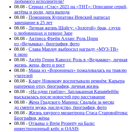
любимого исполнителя?
08.08
-
Сериал «Стас» 2021 на «ТНТ»: Описание серий,
актёры и роли, дата выхода
08.08
-
Помощник Курпатова Иевский написал
завещание в 25 лет
08.08
-
Личная жизнь Шойгу: «Золотой» брак, слухи
о любовницах и певице Заре
08.08
-
Актриса Фрейя Аллан: Роль Цири
из «Ведьмака», биография, фото
08.08
-
Слава Марлоу выбросил награду «МУЗ-ТВ»
в окно
08.08
-
Актёр Генри Кавилл: Роль в «Ведьмаке», личная
жизнь, жена, фото и рост
08.08
-
Маша из «Ворониных» пожаловалась на травлю
учителей
08.08
-
Клару Новикову воспитывали ремнём: Карьера
наперекор отцу, биография, личная жизнь
08.08
-
«На одни грабли»: Заплаканная Карамбейби
высказалась после новостей про расставание
08.08
-
Жена Градского Марина: Свадьба за месяц
до смерти мужа, наследство, биография, фото
08.08
-
Жизнь хмурого мизантропа Стаса Старовойтова:
Биография, жёны
08.08
-
Отзывы о Breig Property на Бали:
инвестиционный кейс и OASIS