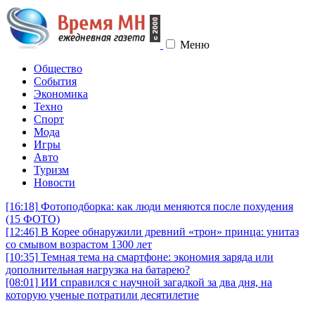
Меню
Общество
События
Экономика
Техно
Спорт
Мода
Игры
Авто
Туризм
Новости
[16:18]
Фотоподборка: как люди меняются после похудения
(15 ФОТО)
[12:46]
В Корее обнаружили древний «трон» принца: унитаз
со смывом возрастом 1300 лет
[10:35]
Темная тема на смартфоне: экономия заряда или
дополнительная нагрузка на батарею?
[08:01]
ИИ справился с научной загадкой за два дня, на
которую ученые потратили десятилетие