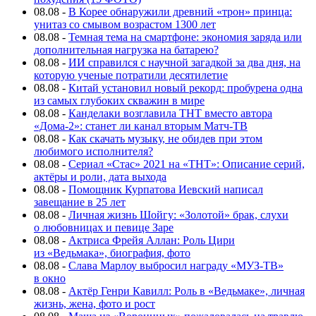
08.08
-
В Корее обнаружили древний «трон» принца:
унитаз со смывом возрастом 1300 лет
08.08
-
Темная тема на смартфоне: экономия заряда или
дополнительная нагрузка на батарею?
08.08
-
ИИ справился с научной загадкой за два дня, на
которую ученые потратили десятилетие
08.08
-
Китай установил новый рекорд: пробурена одна
из самых глубоких скважин в мире
08.08
-
Канделаки возглавила ТНТ вместо автора
«Дома-2»: станет ли канал вторым Матч-ТВ
08.08
-
Как скачать музыку, не обидев при этом
любимого исполнителя?
08.08
-
Сериал «Стас» 2021 на «ТНТ»: Описание серий,
актёры и роли, дата выхода
08.08
-
Помощник Курпатова Иевский написал
завещание в 25 лет
08.08
-
Личная жизнь Шойгу: «Золотой» брак, слухи
о любовницах и певице Заре
08.08
-
Актриса Фрейя Аллан: Роль Цири
из «Ведьмака», биография, фото
08.08
-
Слава Марлоу выбросил награду «МУЗ-ТВ»
в окно
08.08
-
Актёр Генри Кавилл: Роль в «Ведьмаке», личная
жизнь, жена, фото и рост