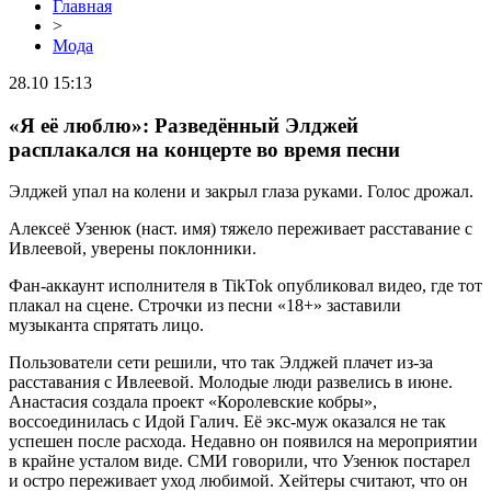
Главная
>
Мода
28.10 15:13
«Я её люблю»: Разведённый Элджей
расплакался на концерте во время песни
Элджей упал на колени и закрыл глаза руками. Голос дрожал.
Алексеё Узенюк (наст. имя) тяжело переживает расставание с
Ивлеевой, уверены поклонники.
Фан-аккаунт исполнителя в TikTok опубликовал видео, где тот
плакал на сцене. Строчки из песни «18+» заставили
музыканта спрятать лицо.
Пользователи сети решили, что так Элджей плачет из-за
расставания с Ивлеевой. Молодые люди развелись в июне.
Анастасия создала проект «Королевские кобры»,
воссоединилась с Идой Галич. Её экс-муж оказался не так
успешен после расхода. Недавно он появился на мероприятии
в крайне усталом виде. СМИ говорили, что Узенюк постарел
и остро переживает уход любимой. Хейтеры считают, что он