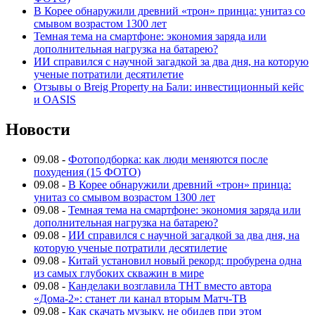
В Корее обнаружили древний «трон» принца: унитаз со
смывом возрастом 1300 лет
Темная тема на смартфоне: экономия заряда или
дополнительная нагрузка на батарею?
ИИ справился с научной загадкой за два дня, на которую
ученые потратили десятилетие
Отзывы о Breig Property на Бали: инвестиционный кейс
и OASIS
Новости
09.08
-
Фотоподборка: как люди меняются после
похудения (15 ФОТО)
09.08
-
В Корее обнаружили древний «трон» принца:
унитаз со смывом возрастом 1300 лет
09.08
-
Темная тема на смартфоне: экономия заряда или
дополнительная нагрузка на батарею?
09.08
-
ИИ справился с научной загадкой за два дня, на
которую ученые потратили десятилетие
09.08
-
Китай установил новый рекорд: пробурена одна
из самых глубоких скважин в мире
09.08
-
Канделаки возглавила ТНТ вместо автора
«Дома-2»: станет ли канал вторым Матч-ТВ
09.08
-
Как скачать музыку, не обидев при этом