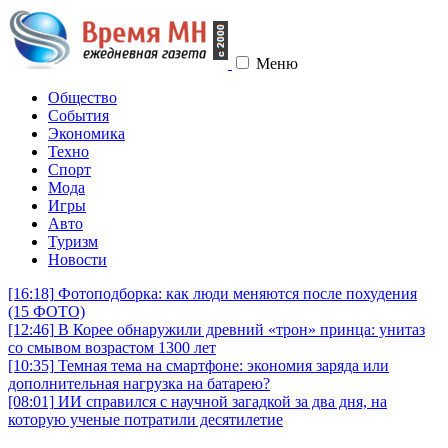
Меню
Общество
События
Экономика
Техно
Спорт
Мода
Игры
Авто
Туризм
Новости
[16:18]
Фотоподборка: как люди меняются после похудения
(15 ФОТО)
[12:46]
В Корее обнаружили древний «трон» принца: унитаз
со смывом возрастом 1300 лет
[10:35]
Темная тема на смартфоне: экономия заряда или
дополнительная нагрузка на батарею?
[08:01]
ИИ справился с научной загадкой за два дня, на
которую ученые потратили десятилетие