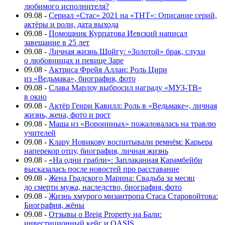
любимого исполнителя?
09.08
-
Сериал «Стас» 2021 на «ТНТ»: Описание серий,
актёры и роли, дата выхода
09.08
-
Помощник Курпатова Иевский написал
завещание в 25 лет
09.08
-
Личная жизнь Шойгу: «Золотой» брак, слухи
о любовницах и певице Заре
09.08
-
Актриса Фрейя Аллан: Роль Цири
из «Ведьмака», биография, фото
09.08
-
Слава Марлоу выбросил награду «МУЗ-ТВ»
в окно
09.08
-
Актёр Генри Кавилл: Роль в «Ведьмаке», личная
жизнь, жена, фото и рост
09.08
-
Маша из «Ворониных» пожаловалась на травлю
учителей
09.08
-
Клару Новикову воспитывали ремнём: Карьера
наперекор отцу, биография, личная жизнь
09.08
-
«На одни грабли»: Заплаканная Карамбейби
высказалась после новостей про расставание
09.08
-
Жена Градского Марина: Свадьба за месяц
до смерти мужа, наследство, биография, фото
09.08
-
Жизнь хмурого мизантропа Стаса Старовойтова:
Биография, жёны
09.08
-
Отзывы о Breig Property на Бали:
инвестиционный кейс и OASIS