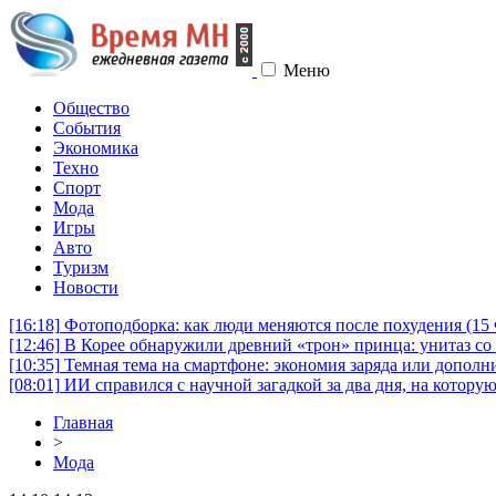
Меню
Общество
События
Экономика
Техно
Спорт
Мода
Игры
Авто
Туризм
Новости
[16:18]
Фотоподборка: как люди меняются после похудения (1
[12:46]
В Корее обнаружили древний «трон» принца: унитаз со 
[10:35]
Темная тема на смартфоне: экономия заряда или дополни
[08:01]
ИИ справился с научной загадкой за два дня, на котору
Главная
>
Мода