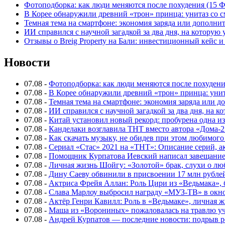
Фотоподборка: как люди меняются после похудения (15
В Корее обнаружили древний «трон» принца: унитаз со с
Темная тема на смартфоне: экономия заряда или дополнит
ИИ справился с научной загадкой за два дня, на которую
Отзывы о Breig Property на Бали: инвестиционный кейс 
Новости
07.08
-
Фотоподборка: как люди меняются после похуден
07.08
-
В Корее обнаружили древний «трон» принца: унит
07.08
-
Темная тема на смартфоне: экономия заряда или д
07.08
-
ИИ справился с научной загадкой за два дня, на 
07.08
-
Китай установил новый рекорд: пробурена одна и
07.08
-
Канделаки возглавила ТНТ вместо автора «Дома-2
07.08
-
Как скачать музыку, не обидев при этом любимого
07.08
-
Сериал «Стас» 2021 на «ТНТ»: Описание серий, ак
07.08
-
Помощник Курпатова Иевский написал завещание 
07.08
-
Личная жизнь Шойгу: «Золотой» брак, слухи о лю
07.08
-
Дину Саеву обвинили в присвоении 17 млн рубле
07.08
-
Актриса Фрейя Аллан: Роль Цири из «Ведьмака», 
07.08
-
Слава Марлоу выбросил награду «МУЗ-ТВ» в окн
07.08
-
Актёр Генри Кавилл: Роль в «Ведьмаке», личная жи
07.08
-
Маша из «Ворониных» пожаловалась на травлю у
07.08
-
Андрей Курпатов — последние новости: подрыв ре