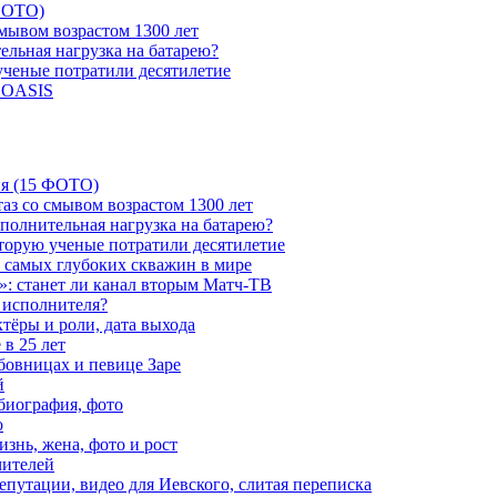
 ФОТО)
мывом возрастом 1300 лет
ельная нагрузка на батарею?
 ученые потратили десятилетие
и OASIS
ия (15 ФОТО)
аз со смывом возрастом 1300 лет
ополнительная нагрузка на батарею?
которую ученые потратили десятилетие
з самых глубоких скважин в мире
»: станет ли канал вторым Матч-ТВ
 исполнителя?
тёры и роли, дата выхода
в 25 лет
бовницах и певице Заре
й
биография, фото
о
знь, жена, фото и рост
чителей
путации, видео для Иевского, слитая переписка