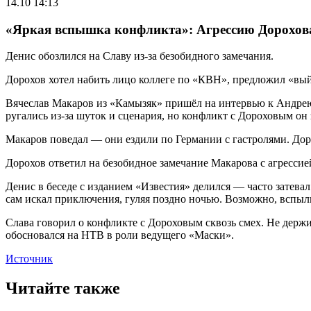
14.10 14:13
«Яркая вспышка конфликта»: Агрессию Дорохов
Денис обозлился на Славу из-за безобидного замечания.
Дорохов хотел набить лицо коллеге по «КВН», предложил «выйт
Вячеслав Макаров из «Камызяк» пришёл на интервью к Андрею
ругались из-за шуток и сценария, но конфликт с Дороховым он
Макаров поведал — они ездили по Германии с гастролями. Дор
Дорохов ответил на безобидное замечание Макарова с агрессией
Денис в беседе с изданием «Известия» делился — часто затевал
сам искал приключения, гуляя поздно ночью. Возможно, вспы
Слава говорил о конфликте с Дороховым сквозь смех. Не держ
обосновался на НТВ в роли ведущего «Маски».
Источник
Читайте также