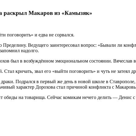
а раскрыл Макаров из «Камызяк»
и поговорить» и едва не сорвался.
 Пределину. Ведущего заинтересовал вопрос: «Бывали ли конф
 запомнил надолго.
охов был в возбуждённом эмоциональном состоянии. Вячеслав в
. Стал кричать, звал его «выйти поговорить» и чуть не затеял др
 драки. Подрался в первый же день в новой школе в Ставрополе,
льчивый характер Дорохова стал причиной конфликта с Макаров
ит обиды на товарища. Сейчас комикам нечего делить — Денис с