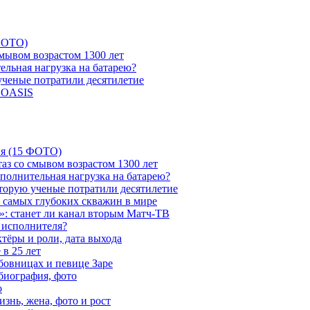
 ФОТО)
мывом возрастом 1300 лет
ельная нагрузка на батарею?
 ученые потратили десятилетие
и OASIS
ия (15 ФОТО)
аз со смывом возрастом 1300 лет
ополнительная нагрузка на батарею?
которую ученые потратили десятилетие
з самых глубоких скважин в мире
»: станет ли канал вторым Матч-ТВ
 исполнителя?
тёры и роли, дата выхода
в 25 лет
бовницах и певице Заре
биография, фото
о
знь, жена, фото и рост