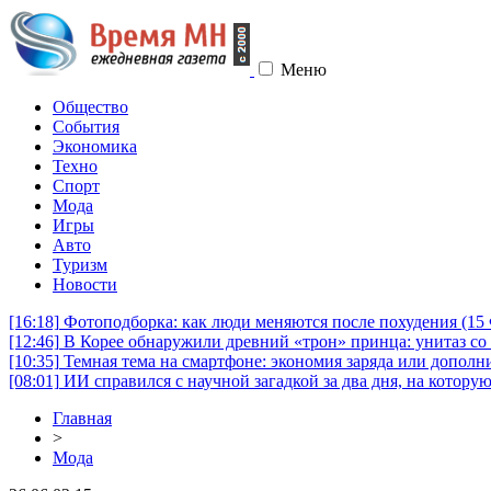
Меню
Общество
События
Экономика
Техно
Спорт
Мода
Игры
Авто
Туризм
Новости
[16:18]
Фотоподборка: как люди меняются после похудения (1
[12:46]
В Корее обнаружили древний «трон» принца: унитаз со 
[10:35]
Темная тема на смартфоне: экономия заряда или дополни
[08:01]
ИИ справился с научной загадкой за два дня, на котору
Главная
>
Мода