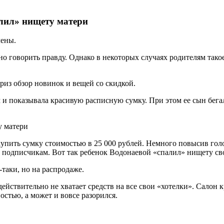
лил» нищету матери
лены.
но говорить правду. Однако в некоторых случаях родителям тако
риз обзор новинок и вещей со скидкой.
 и показывала красивую расписную сумку. При этом ее сын бегал
купить сумку стоимостью в 25 000 рублей. Немного повысив голо
м подписчикам. Вот так ребенок Водонаевой «спалил» нищету св
-таки, но на распродаже.
ействительно не хватает средств на все свои «хотелки». Салон 
остью, а может и вовсе разорился.