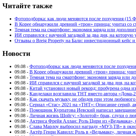
Читайте также
Фотоподборка: как люди меняются после похудения (15
В Корее обнаружили древний «трон» принца: унитаз со с
Темная тема на смартфоне: экономия заряда или дополнит
ИИ справился с научной загадкой за два дня, на которую
Отзывы о Breig Property на Бали: инвестиционный кейс 
Новости
09.08
-
Фотоподборка: как люди меняются после похуден
09.08
-
В Корее обнаружили древний «трон» принца: унит
09.08
-
Темная тема на смартфоне: экономия заряда или д
09.08
-
ИИ справился с научной загадкой за два дня, на 
09.08
-
Китай установил новый рекорд: пробурена одна и
09.08
-
Канделаки возглавила ТНТ вместо автора «Дома-2
09.08
-
Как скачать музыку, не обидев при этом любимого
09.08
-
Сериал «Стас» 2021 на «ТНТ»: Описание серий, ак
09.08
-
Помощник Курпатова Иевский написал завещание 
09.08
-
Личная жизнь Шойгу: «Золотой» брак, слухи о лю
09.08
-
Актриса Фрейя Аллан: Роль Цири из «Ведьмака», 
09.08
-
Слава Марлоу выбросил награду «МУЗ-ТВ» в окн
09.08
-
Актёр Генри Кавилл: Роль в «Ведьмаке», личная жи