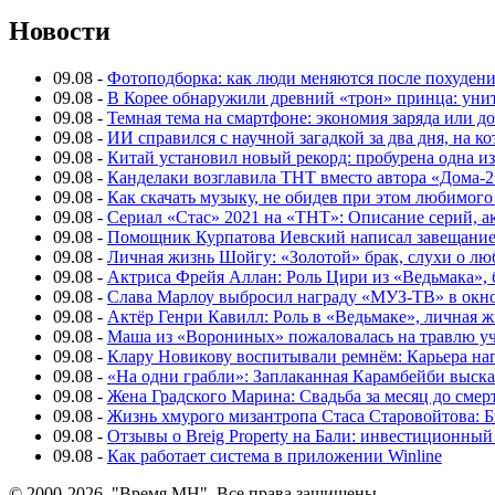
Новости
09.08
-
Фотоподборка: как люди меняются после похуден
09.08
-
В Корее обнаружили древний «трон» принца: унит
09.08
-
Темная тема на смартфоне: экономия заряда или д
09.08
-
ИИ справился с научной загадкой за два дня, на 
09.08
-
Китай установил новый рекорд: пробурена одна и
09.08
-
Канделаки возглавила ТНТ вместо автора «Дома-2
09.08
-
Как скачать музыку, не обидев при этом любимого
09.08
-
Сериал «Стас» 2021 на «ТНТ»: Описание серий, ак
09.08
-
Помощник Курпатова Иевский написал завещание 
09.08
-
Личная жизнь Шойгу: «Золотой» брак, слухи о лю
09.08
-
Актриса Фрейя Аллан: Роль Цири из «Ведьмака», 
09.08
-
Слава Марлоу выбросил награду «МУЗ-ТВ» в окн
09.08
-
Актёр Генри Кавилл: Роль в «Ведьмаке», личная жи
09.08
-
Маша из «Ворониных» пожаловалась на травлю у
09.08
-
Клару Новикову воспитывали ремнём: Карьера нап
09.08
-
«На одни грабли»: Заплаканная Карамбейби высказ
09.08
-
Жена Градского Марина: Свадьба за месяц до смер
09.08
-
Жизнь хмурого мизантропа Стаса Старовойтова: 
09.08
-
Отзывы о Breig Property на Бали: инвестиционный
09.08
-
Как работает система в приложении Winline
© 2000-2026, "Время МН". Все права защищены.