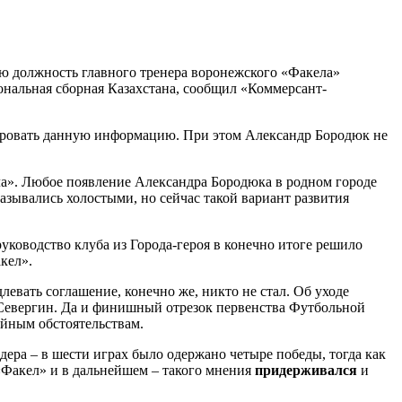
ю должность главного тренера воронежского «Факела»
ональная сборная Казахстана, сообщил «Коммерсант-
тировать данную информацию. При этом Александр Бородюк не
ла». Любое появление Александра Бородюка в родном городе
азывались холостыми, но сейчас такой вариант развития
уководство клуба из Города-героя в конечно итоге решило
кел».
левать соглашение, конечно же, никто не стал. Об уходе
Севергин. Да и финишный отрезок первенства Футбольной
ейным обстоятельствам.
дера – в шести играх было одержано четыре победы, тогда как
 «Факел» и в дальнейшем – такого мнения
придерживался
и