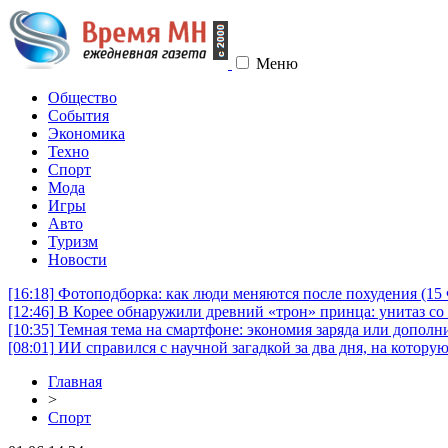
Меню
Общество
События
Экономика
Техно
Спорт
Мода
Игры
Авто
Туризм
Новости
[16:18]
Фотоподборка: как люди меняются после похудения (1
[12:46]
В Корее обнаружили древний «трон» принца: унитаз со 
[10:35]
Темная тема на смартфоне: экономия заряда или дополни
[08:01]
ИИ справился с научной загадкой за два дня, на котору
Главная
>
Спорт