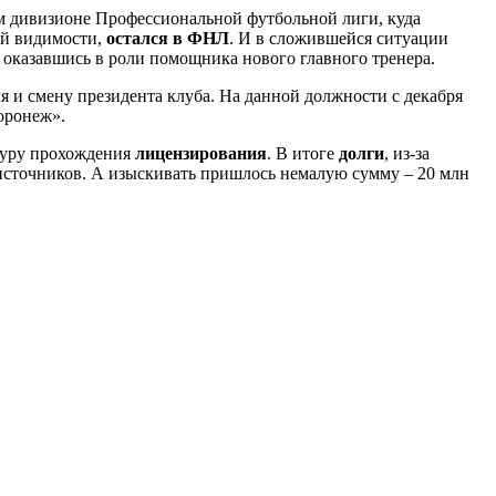
ом дивизионе Профессиональной футбольной лиги, куда
ей видимости,
остался в ФНЛ
. И в сложившейся ситуации
, оказавшись в роли помощника нового главного тренера.
я и смену президента клуба. На данной должности с декабря
оронеж».
едуру прохождения
лицензирования
. В итоге
долги
, из-за
 источников. А изыскивать пришлось немалую сумму – 20 млн