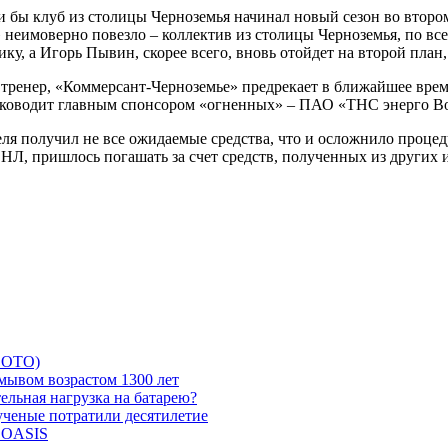
и бы клуб из столицы Черноземья начинал новый сезон во втор
неимоверно повезло – коллектив из столицы Черноземья, по вс
ику, а Игорь Пывин, скорее всего, вновь отойдет на второй план
 тренер, «Коммерсант-Черноземье» предрекает в ближайшее врем
руководит главным спонсором «огненных» – ПАО «ТНС энерго В
еля получил не все ожидаемые средства, что и осложнило проц
ФНЛ, пришлось погашать за счет средств, полученных из других
 ФОТО)
мывом возрастом 1300 лет
ельная нагрузка на батарею?
 ученые потратили десятилетие
и OASIS