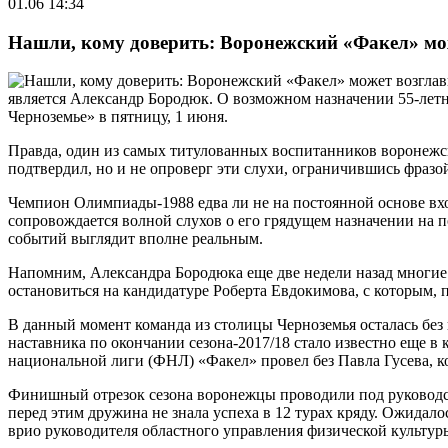
01.06 14:34
Нашли, кому доверить: Воронежский «Факел» мож
является Александр Бородюк. О возможном назначении 55-летн
Черноземье» в пятницу, 1 июня.
Правда, один из самых титулованных воспитанников воронежс
подтвердил, но и не опроверг эти слухи, ограничившись фразой
Чемпион Олимпиады-1988 едва ли не на постоянной основе вхо
сопровождается волной слухов о его грядущем назначении на п
событий выглядит вполне реальным.
Напомним, Александра Бородюка еще две недели назад мног
остановиться на кандидатуре Роберта Евдокимова, с которым,
В данный момент команда из столицы Черноземья осталась без г
наставника по окончании сезона-2017/18 стало известно еще в 
национальной лиги (ФНЛ) «Факел» провел без Павла Гусева, к
Финишный отрезок сезона воронежцы проводили под руковод
перед этим дружина не знала успеха в 12 турах кряду. Ожидало
врио руководителя областного управления физической культур