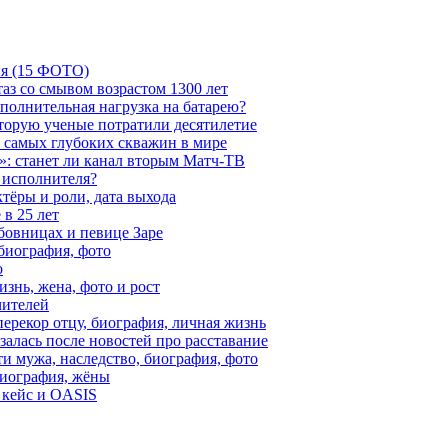
ия (15 ФОТО)
аз со смывом возрастом 1300 лет
ополнительная нагрузка на батарею?
которую ученые потратили десятилетие
з самых глубоких скважин в мире
»: станет ли канал вторым Матч-ТВ
 исполнителя?
тёры и роли, дата выхода
в 25 лет
бовницах и певице Заре
биография, фото
о
знь, жена, фото и рост
чителей
ерекор отцу, биография, личная жизнь
алась после новостей про расставание
ти мужа, наследство, биография, фото
Биография, жёны
 кейс и OASIS