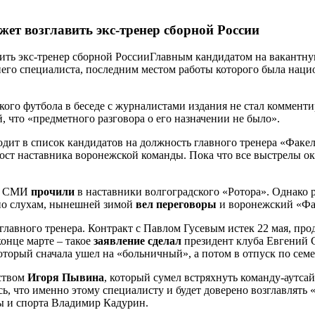
ет возглавить экс-тренер сборной России
Главным кандидатом на вакантну
его специалиста, последним местом работы которого была наци
кого футбола в беседе с журналистами издания не стал коммен
, что «предметного разговора о его назначении не было».
дит в список кандидатов на должность главного тренера «Факе
ост наставника воронежской команды. Пока что все выстрелы ок
ие СМИ
прочили
в наставники волгоградского «Ротора». Однако р
 по слухам, нынешней зимой
вел переговоры
и воронежский «Фа
лавного тренера. Контракт с Павлом Гусевым истек 22 мая, прод
конце марте – такое
заявление сделал
президент клуба Евгений 
оторый сначала ушел на «больничный», а потом в отпуск по сем
ством
Игоря Пывина
, который сумел встряхнуть команду-аутсай
сь, что именно этому специалисту и будет доверено возглавлять
ы и спорта Владимир Кадурин.